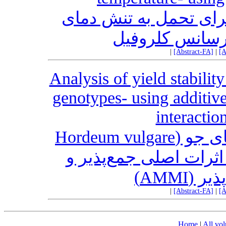
برای تحمل به تنش دمای
ئورسانس کلروفیل
|
[Abstract-FA]
|
[A
Analysis of yield stabili
genotypes- using additive
interacti
تجزیه پایداری عملکرد ژنوتیپ‌های جو (Hordeum vulgare
L.) رات اصلی جمع‌پذیر و
ب‌پذیر
|
[Abstract-FA]
|
[A
Home
|
All vo