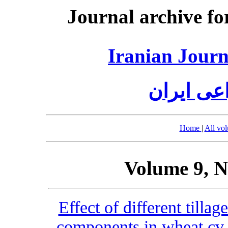
Journal archive fo
Iranian Journ
عی ایران
Home
|
All vo
Volume 9, N
Effect of different tilla
components in wheat cv.