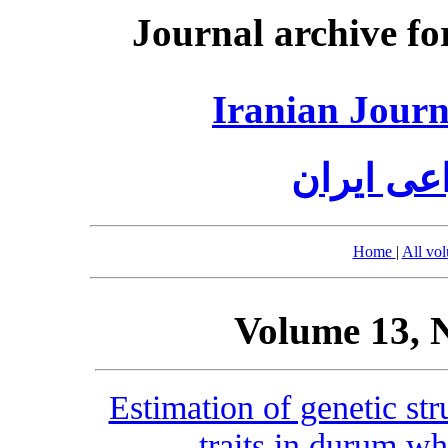
Journal archive fo
Iranian Journ
عی ایران
Home
|
All vo
Volume 13, 
Estimation of genetic str
traits in durum wh