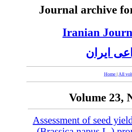
Journal archive fo
Iranian Journ
عی ایران
Home
|
All vo
Volume 23, 
Assessment of seed yield 
(Brassica napus L.) pro