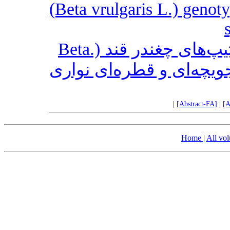
(Beta vrulgaris L.) genoty
ارزیابی تحمل تنش خشکی ژنوتیپ‌های چغندر قند (.Beta
vulgaris L) ی و قطره‌ای نواری
|
[Abstract-FA]
|
[A
Home
|
All vo