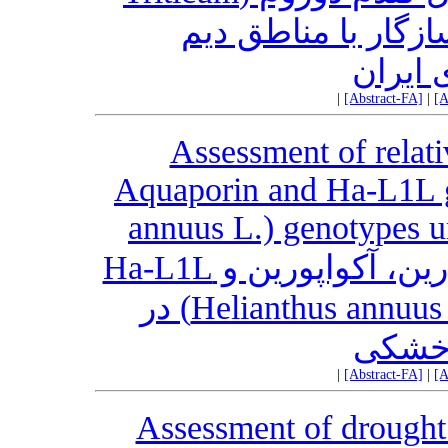
turgidum L. var. durum) ر با مناطق دیم
 ایران
|
[Abstract-FA]
|
[A
Assessment of relat
Aquaporin and Ha-L1L g
annuus L.) genotypes u
ارزیابی بیان نسبی ژن‌های دهایدرین، آکواپورین و Ha-L1L
در ژنوتیپ‌های آفتابگردان (.Helianthus annuus L) در
خشکی
|
[Abstract-FA]
|
[A
Assessment of drought 