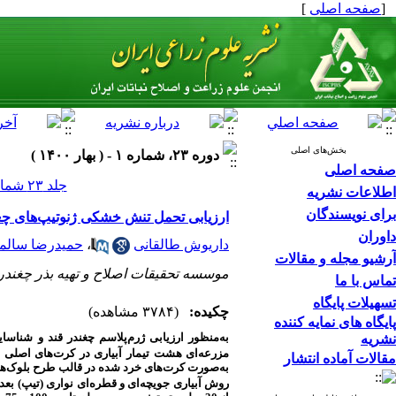
[
صفحه اصلی
]
بخش‌های اصلی
دوره ۲۳، شماره ۱ - ( بهار ۱۴۰۰ )
صفحه اصلی
جلد ۲۳ شماره ۱ صفحات ۱۳-۱
اطلاعات نشریه
برای نویسندگان
ارزیابی تحمل تنش خشکی ژنوتیپ‌های چغندر قند (.Beta vulgaris L) در روش‌های آبیاری جویچه‌ای
داوران
داریوش طالقانی
،
حمیدرضا سالم
آرشیو مجله و مقالات
موسسه تحقیقات اصلاح و تهیه بذر چغندر
تماس با ما
تسهیلات پایگاه
چکیده:
(۳۷۸۴ مشاهده)
پایگاه های نمایه کننده
به‌منظور ارزیابی ژرم‌پلاسم چغندر قند و شنا
نشریه
مزرعه‌ای هشت تیمار آبیاری در کرت‌های اصلی و چه
مقالات آماده انتشار
روش آبیاری جویچه‌ای و قطره‌ای نواری (تیپ)
بعد از 80، 130 و 180 میلی‌