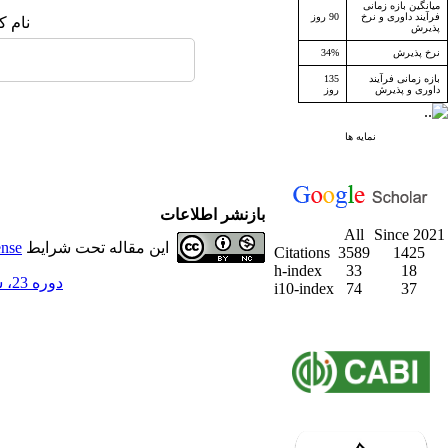
میانگین بازه زمانی
فرآیند داوری و نرخ
90 روز
نام ک
پذیرش
نرخ پذیرش
34%
بازه زمانی فرآیند
135
داوری و پذیرش
روز
نمایه ها
بازنشر اطلاعات
All
Since 2021
این مقاله تحت شرایط
ense
Citations
3589
1425
h-index
33
18
دوره 23، شماره 1 - ( بهار 1400 )
i10-index
74
37