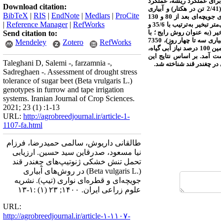
ارهای آبیاری برای عملکرد ریشه، عملکرد
Download citation:
شکر و درصد قند ریشه معنی‌دار بود. کمترین عملکرد ریشه به ترتیب در تیمارهای آبیاری قطره‌ای نواری بعد از 130 میلی‌متر تبخیر (2/41 تن در هکتار) و آبیاری
BibTeX
|
RIS
|
EndNote
|
Medlars
|
ProCite
قطره‌ای نواری بعد از 80 و 180 میلی‌متر تبخیر (7/41 تن در هکتار) بدست آمد. بیشترین عملکرد ریشه به‌ترتیب مربوط به تیمار آبیاری جویچه‌ای بعد از 80 و 130
|
Reference Manager
|
RefWorks
میلی‌متر تبخیر (بیش از 58 تن در هکتار) بود. تیمارهای آبیاری قطره‌ای نواری بعد از 80 میلی‌متر تبخیر و آبیاری جویچه‌ای بعد از 130 میلی‌متر تبخیر به‌ترتیب با 35/6 و
 را داشتند. میانگین حجم آب مصرفی در تیمار آبیاری جویچه‌ای بعد از 80 میلی‌متر تبخیر (به عنوان روش رایج ؛ با
Send citation to:
دور آبیاری حدود 8 تا 10 روز ) 16000 و در تیمار آبیاری قطره‌ای نواری بعد از 30 میلی‌متر تبخیر با تامین 75 درصد نیاز آبی گیاه (با دور آبیاری سه تا چهار روز)، 7350
Mendeley
Zotero
RefWorks
مترمکعب در هکتار بود. بیشترین و کمترین میزان بهره‌وری آب آبیاری به‌ترتیب در تیمارهای آبیاری قطره‌ای نواری بعد از 30 میلی‌متر و تامین 100 درصد نیاز آبی گیاه،
یر، به‌میزان 42/0 کیلوگرم شکر بر مترمکعب بدست آمد. بر اساس نتایج این
Taleghani D, Salemi -, farzamnia -,
Sadreghaen -. Assessment of drought stress
tolerance of sugar beet (Beta vrulgaris L.)
genotypes in furrow and tape irrigation
systems. Iranian Journal of Crop Sciences.
2021; 23 (1) :1-13
URL:
http://agrobreedjournal.ir/article-1-
1107-fa.html
طالقانی داریوش، سالمی حمیدرضا، فرزام
نیا مسعود، صدرقاین سید حسین. ارزیابی
تحمل تنش خشکی ژنوتیپ‌های چغندر قند
(.Beta vulgaris L) در روش‌های آبیاری
جویچه‌ای و قطره‌ای نواری (تیپ). نشریه
علوم زراعی ایران. ۱۴۰۰; ۲۳ (۱) :۱-۱۳
URL:
http://agrobreedjournal.ir/article-۱-۱۱۰۷-