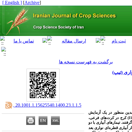
[ English ]
]
Archive
[
برگشت به فهرست نسخه ها
‎ 20.1001.1.15625540.1400.23.1.1.5
بدین منظور در یک آزمایش
(I
کرج در کرت‌های فرعی،
 دو سال (1386 و 1387) در کرج مورد ارزیابی قرار گرفتند. تیمارهای آبیاری با دو
ر آبیاری قطره‌ای نواری بعد