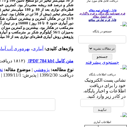
از
دریافت فایل های مورد نیاز
فایل راهنمای تهیه مقاله
فرم تعهدنامه نگارندگان و فرم واگذاری
حق انتشار مقاله
فایل فرم تعارض منافع
جستجو در پایگاه
پژوهش روش آبیاری قطره‌ای نواری بعد از 30 میلی‌متر تبخیر و تامین 75 درصد نیاز آبی گیاه، مناسب‌ترین روش برای اعمال تنش خشکی در چغندر قند شناخته شد.
واژه‌های کلیدی:
آبیاری
،
بهره‌وری آب آبیا
متن کامل
[PDF 784 kb]
(۱۸۱۲ دریافت)
جستجوی پیشرفته
نوع مطالعه:
پژوهشي
|
موضوع مقاله:
ت
دریافت: 1399/2/30 | پذیرش: 1399/11/1 | انتشار: 1400/3/10
دریافت اطلاعات پایگاه
نشانی پست الکترونیک
خود را برای دریافت
اطلاعات و اخبار پایگاه،
در کادر زیر وارد کنید.
اطلاعات آماری