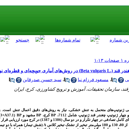
 و قطره‌ای نواری (تیپ)
ی
،
مسعود فرزام نیا
،
سید حسین صدرقاین
قند، سازمان تحقیقات، آموزش و ترویج کشاورزی، کرج، ایران
سایی ژنوتیپ‌های متحمل به تنش خشکی، نیاز به روش‌های دقیق اعمال تنش است. 
ار ژنوتیپ چغندر قند ژنوتیپ شامل 7112،
BP
کرج،
BP
مشهد و
BP
13×A37.1)
به‌صورت کرت‌های خرد شده در قالب طرح بلوک‌های کامل تصادفی در چهار تکرار و در
متر تبخیر از تشتک تبخیر کلاس
A
(شش تیمار) همراه با دو تیما