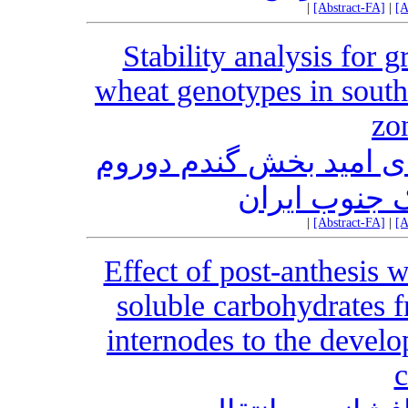
|
[Abstract-FA]
|
[A
Stability analysis for 
wheat genotypes in south
zo
ای امید بخش گندم دوروم
 جنوب ایران
|
[Abstract-FA]
|
[A
Effect of post-anthesis w
soluble carbohydrates 
internodes to the devel
c