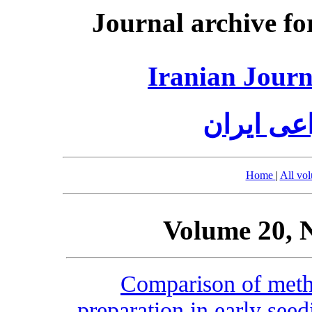
Journal archive fo
Iranian Journ
عی ایران
Home
|
All vo
Volume 20, 
Comparison of meth
preparation in early seed