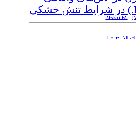
|
[Abstract-FA]
|
[A
Home
|
All vo