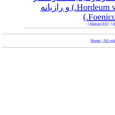
کشت مخلوط جو (Hordeum vulgare L.) و رازیانه
|
[Abstract-FA]
|
[A
Home
|
All vo