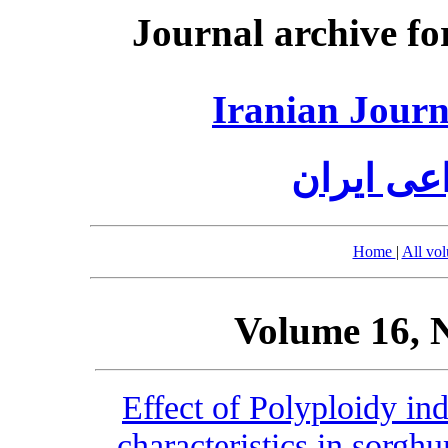
Journal archive fo
Iranian Journ
عی ایران
Home
|
All vo
Volume 16, 
Effect of Polyploidy in
characteristics in sorg