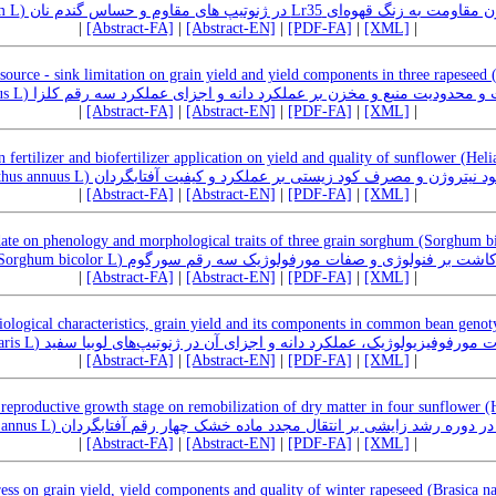
تغییرات ساختاری ژن مقاومت به زنگ قهوه‌ای Lr35 و حساس گندم نان
|
[Abstract-FA]
|
[Abstract-EN]
|
[PDF-FA]
|
[XML]
|
 source - sink limitation on grain yield and yield components in three rapeseed (
اثر تاریخ کاشت و محدودیت منبع و مخزن بر عملکرد دانه و اجزای عملکرد سه رقم کلزا (B
|
[Abstract-FA]
|
[Abstract-EN]
|
[PDF-FA]
|
[XML]
|
n fertilizer and biofertilizer application on yield and quality of sunflower (Hel
اثر نوع کود نیتروژن و مصرف کود زیستی بر عملکرد و کیفیت آفتابگردان (Helianthus
|
[Abstract-FA]
|
[Abstract-EN]
|
[PDF-FA]
|
[XML]
|
ate on phenology and morphological traits of three grain sorghum (Sorghum bi
اثر تاریخ کاشت بر فنولوژی و صفات مورفولوژیک سه رقم سورگوم (Sorghum bicolor
|
[Abstract-FA]
|
[Abstract-EN]
|
[PDF-FA]
|
[XML]
|
ological characteristics, grain yield and its components in common bean genoty
ارزیابی خصوصیات مورفوفیزیولوژیک، عملکرد دانه و اجزای آن در ژنوتیپ‌های لوبیا سفید (Ph
|
[Abstract-FA]
|
[Abstract-EN]
|
[PDF-FA]
|
[XML]
|
at reproductive growth stage on remobilization of dry matter in four sunflower (
اثر کم‌آبیاری در دوره رشد زایشی بر انتقال مجدد ماده خشک چهار رقم آفتابگردان (Helia
|
[Abstract-FA]
|
[Abstract-EN]
|
[PDF-FA]
|
[XML]
|
ress on grain yield, yield components and quality of winter rapeseed (Brasica n