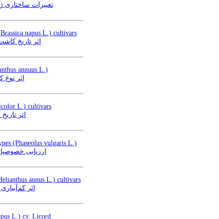
در ژنوتیپ های مقاوم  (Triticum aestivum L.)
Brassica napus L.) cultivars
rassica napus L.)
ianthus annuus L.)
 annuus L.)
color L.) cultivars
 L.) دانه‌ای
pes (Phaseolus vulgaris L.)
aseolus vulgaris L.)
Helianthus annus L.) cultivars
nthus annus L.)
apus L.) cv. Licord