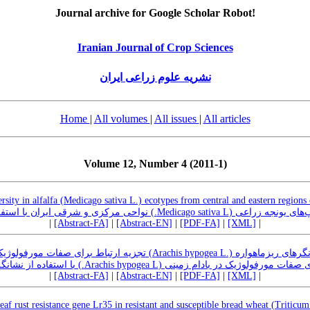
Journal archive for Google Scholar Robot!
Iranian Journal of Crop Sciences
نشریه علوم زراعی ایران
Home
|
All volumes
|
All issues
|
All articles
Volume 12, Number 4 (2011-1)
rsity in alfalfa (Medicago sativa L.) ecotypes from central and eastern region
ارزیابی تنوع ژنتیکی در اکوتیپ‌های یونجه‌ زراعی (Medic
|
[Abstract-FA]
|
[Abstract-EN]
|
[PDF-FA]
|
[XML]
|
تجزیه ارتباط برای صفات مورفولوژیک در بادام زمینی (Arach
تجزیه ارتباط برای صفات مورفولوژیک در بادام زمینی (Arachis hypogea L.) ره
|
[Abstract-FA]
|
[Abstract-EN]
|
[PDF-FA]
|
[XML]
|
leaf rust resistance gene Lr35 in resistant and susceptible bread wheat (Tritic