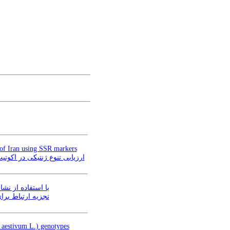
s of Iran using SSR markers
ago sativa L.) نواحی مرکزی و شرقی ایران با استفاده از نشانگرهای‌ ریزماهواره
is hypogea L.) با استفاده از نشانگرهای ریزماهواره
با استفاده از نشانگرهای ریزماهوا
um aestivum L.) genotypes