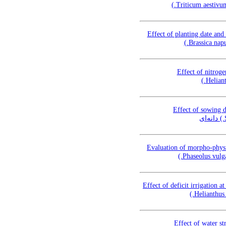
Effect of planting date and
Effect of nitroge
Effect of sowing d
Evaluation of morpho-physi
Effect of deficit irrigation 
Effect of water st