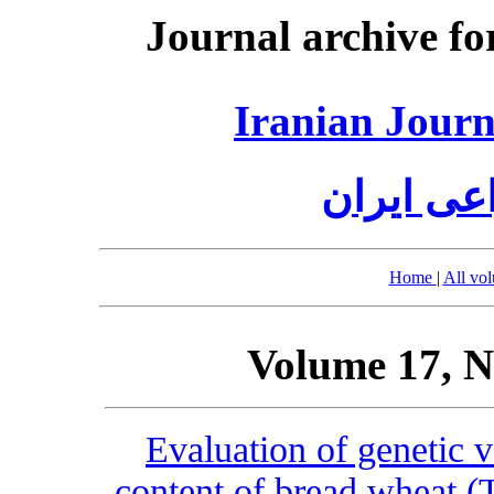
Journal archive fo
Iranian Journ
عی ایران
Home
|
All vo
Volume 17, N
Evaluation of genetic v
content of bread wheat (