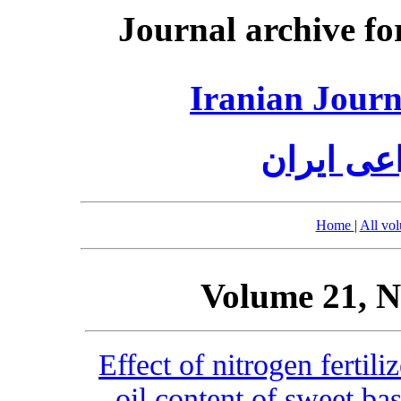
Journal archive fo
Iranian Journ
عی ایران
Home
|
All vo
Volume 21, N
Effect of nitrogen fertili
oil content of sweet b