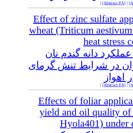
|
[Abstract-FA]
|
[A
Effect of zinc sulfate ap
wheat (Triticum aestivum
heat stress 
لکرد دانه گندم نان
(.Triticum aestivum L) ایط تنش گرمای
 اهواز
|
[Abstract-FA]
|
[A
Effects of foliar applic
yield and oil quality o
Hyola401) under d