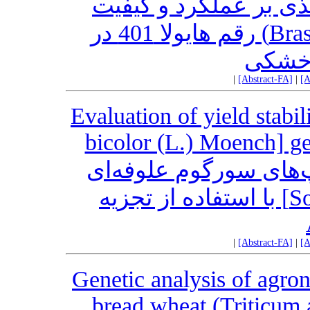
ذی بر عملکرد و کیفیت
روغن دانه کلزا (.Brassica napus L) رقم هایولا 401 در
خشکی
|
[Abstract-FA]
|
[A
Evaluation of yield stab
bicolor (L.) Moench] g
پ‌های سورگوم علوفه‌ای
[Sorghum bicolor (L.) Moench] با استفاده از تجزیه
|
[Abstract-FA]
|
[A
Genetic analysis of agron
bread wheat (Triticum 