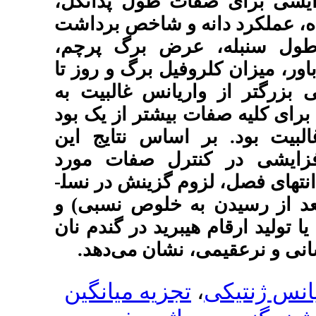
ات طول پدانکل
و شاخص برداشت
رض برگ پرچم
 برگ و روز تا
انس غالبیت به
ش­تر از یک بود
اس نتایج این
ل صفات مورد
زینش در نسل­
 خلوص نسبی) و
ید در گندم نان
نشان می‌دهد
زیه میانگین