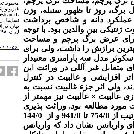
احت برگ پرچم
محمود. تجزیه ژنتیکی صفات زراعی و
ور سنبله، وزن
فیزیولوژیک گندم نان (.Triticum
aestivum L) با استفاده از تجزیه میانگین
 شاخص برداشت
نسل‌ها در شرایط تنش خشکی و کشت
بهاره در اقلیم سرد. نشریه علوم زراعی
ن بود. با توجه
ایران. ۱۳۹۸; ۲۱ (۳) :۲۱۰-۲۲۴
 پرچم و مساحت
URL:
اشت، ولی برای
http://agrobreedjournal.ir/article-۱-۱۰۵۶-
fa.html
متری معنی­دار
 در وراثت این
لبیت در کنترل
البیت نسبت به
 نیز مهم­تر از
. وراثت پذیری
عمومی و خصوصی صفات به ترتیب از 754/0 تا 941/0 و از 144/0
ن داد که واریانس