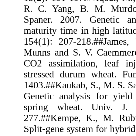
R. C. Yang
Spaner. 200
maturity tim
154(1): 207
Munns and S
CO2 assimil
stressed du
1403.##Kauka
Genetic anal
spring whe
277.##Kempe
Split-gene s