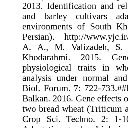
2013. Identi
and barley
environment
Persian). ht
A. A., M. 
Khodarahm
physiologic
analysis und
Biol. Forum.
Balkan. 2016.
two bread wh
Crop Sci. T