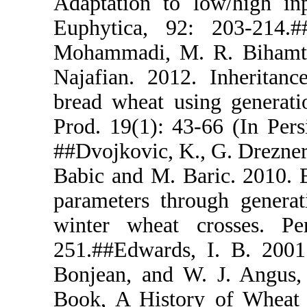
Adaptation t
Euphytica,
Mohammadi, 
Najafian. 20
bread wheat 
Prod. 19(1):
##Dvojkovic,
Babic and M.
parameters 
winter whea
251.##Edwar
Bonjean, an
Book, A His