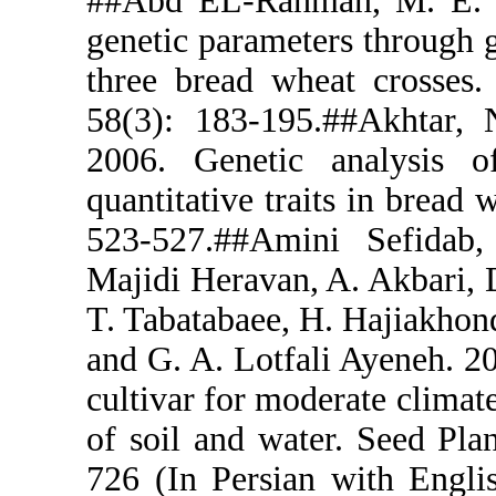
##Abd EL-Ra
genetic para
three bread 
58(3): 183-
2006. Gene
quantitative 
523-527.##
Majidi Herav
T. Tabatabae
and G. A. Lo
cultivar for 
of soil and 
726 (In Pers