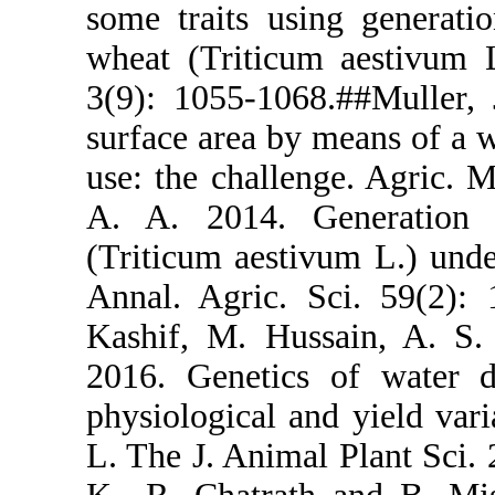
some traits 
wheat (Triti
3(9): 1055-1
surface area
use: the cha
A. A. 2014
(Triticum ae
Annal. Agri
Kashif, M. 
2016. Genet
physiologica
L. The J. An