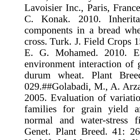
Lavoisier In
C. Konak. 
components 
cross. Turk.
E. G. Moha
environment i
durum whea
029.##Golaba
2005. Evalu
families fo
normal and 
Genet. Plan