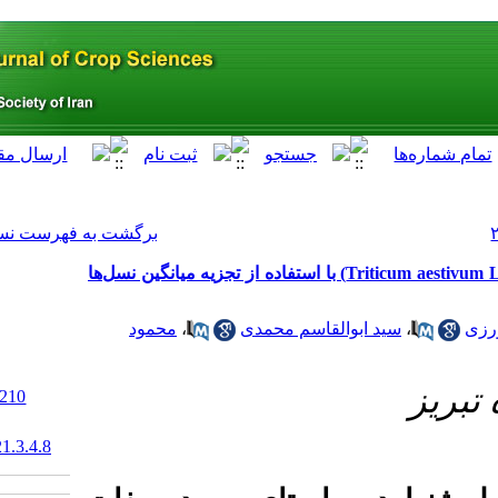
[ English ]
]
Archive
[
برگشت به فهرست نسخه ها
تجزیه ژنتیکی صفات زراعی و فیزیولوژیک گندم نان (.Triticum aestivum L) سل‌ها
محمود
،
حمدی
‎ 10.29252/abj.21.3.210
20.1001.1.15625540.1398.21.3.4.8