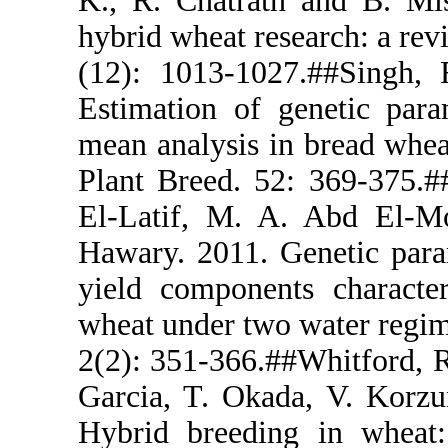
K., R. Chatr
hybrid wheat 
(12): 1013-
Estimation o
mean analysi
Plant Breed.
El-Latif, 
Hawary. 2011
yield compo
wheat under 
2(2): 351-36
Garcia, T. O
Hybrid bree