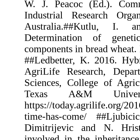
W. J. Peaco
Industrial 
Australia
Determinat
components in
##Ledbetter
AgriLife R
Sciences, Co
Texas A
https://today
time-has-c
Dimitrijevi
involved in 