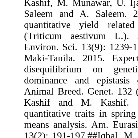
Kashif, M. 
Saleem and 
quantitativ
(Triticum 
Environ. Sci
Maki-Tanila
disequilib
dominance a
Animal Breed
Kashif and
quantitative
means analys
13(2): 191-1