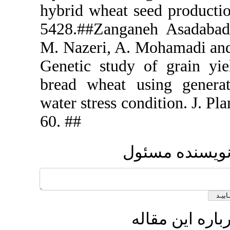
hybrid wheat
5428.##Zang
M. Nazeri, A
Genetic stu
bread wheat
water stress 
60. ##