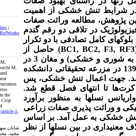
ی بهبود صفات
شکی از اهمیت
ه وراثت صفات
Download citation:
BibTeX
|
RIS
|
EndNote
|
Medlars
|
ی دو رقم گندم
ProCite
|
Reference Manager
|
RefWorks
فی با دو تکرار
Send citation to:
Mendeley
Zotero
) حاصل از
BC1
RefWorks
تلاقی دو رقم ارگ (والد متحمل به شوری و خشکی) و مغان 3 در
Shayan S, Moghaddam Vahed M,
 در مزرعه تحقیقاتی دانشکده
Norouzi M, Mohammadi S, Toorchi M.
Genetic analysis of agronomic and
تنش خشکی، پس
physiological traits of bread wheat
(Triticum aestivum L.) using generation
ای فصل قطع شد
mean analysis under drought stress
conditions and spring planting in the
 منظور برآورد
cold climate. Iranian Journal of Crop
ری صفات زراعی
Sciences. 2019; 21 (3) :210-224
URL:
http://agrobreedjournal.ir/article-1-
 آمد. بر اساس
1056-fa.html
ن نسل­ها از نظر
شایان سهیلا، مقدم واحد محمد، نورزی
مجید، محمدی سید ابوالقاسم، تورچی