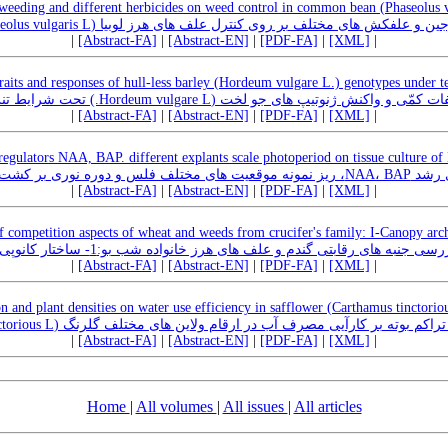
 weeding and different herbicides on weed control in common bean (Phaseolus v
تأثیر وجین و علفکش های مختلف بر روی کنترل علف های هرز لوبیا (Phaseolus vulg
|
[Abstract-FA]
|
[Abstract-EN]
|
[PDF-FA]
|
[XML]
|
raits and responses of hull-less barley (Hordeum vulgare L.) genotypes under te
مطالعه بعضی صفات کمّی و واکنش ژنوتیپ های جو لخت (Hordeum vulgare L.
|
[Abstract-FA]
|
[Abstract-EN]
|
[PDF-FA]
|
[XML]
|
regulators NAA, BAP. different explants scale photoperiod on tissue culture of
ر تنظیم کننده‌های رشد
|
[Abstract-FA]
|
[Abstract-EN]
|
[PDF-FA]
|
[XML]
|
f competition aspects of wheat and weeds from crucifer's family: I-Canopy arch
ررسی جنبه های رقابتی گندم و علف های هرز خانواده شب بو:1- ساختار کانوپی
|
[Abstract-FA]
|
[Abstract-EN]
|
[PDF-FA]
|
[XML]
|
n and plant densities on water use efficiency in safflower (Carthamus tinctorious
اثر فصل کاشت و تراکم بوته بر کارآیی مصرف آب در ارقام ولاین های مختلف گلرنگ (Carth
|
[Abstract-FA]
|
[Abstract-EN]
|
[PDF-FA]
|
[XML]
|
Home
|
All volumes
|
All issues
|
All articles