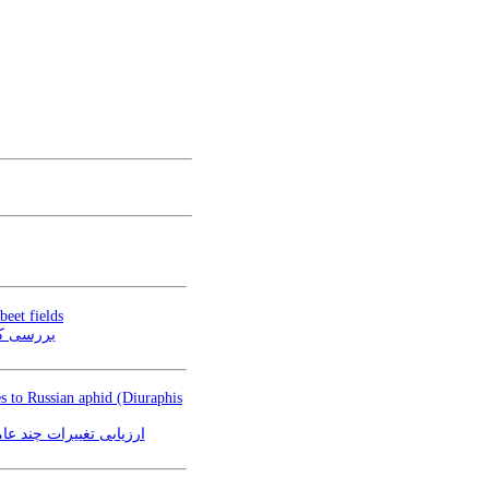
beet fields
بررسی کا
s to Russian aphid (Diuraphis
ivum L.) به شته روسی (Diuraphis noxia)