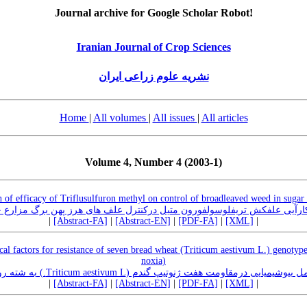
Journal archive for Google Scholar Robot!
Iranian Journal of Crop Sciences
نشریه علوم زراعی ایران
Home
|
All volumes
|
All issues
|
All articles
Volume 4, Number 4 (2003-1)
 of efficacy of Triflusulfuron methyl on control of broadleaved weed in sugar 
رآیی علفکش تریفلوسولفورون متیل درکنترل علف های هرز پهن برگ مزارع چ
|
[Abstract-FA]
|
[Abstract-EN]
|
[PDF-FA]
|
[XML]
|
al factors for resistance of seven bread wheat (Triticum aestivum L.) genotype
noxia)
ارزیابی تغییرات چند عامل بیوشیمیایی درمقاومت هفت ژنوتیپ گندم (Triticum aest
|
[Abstract-FA]
|
[Abstract-EN]
|
[PDF-FA]
|
[XML]
|