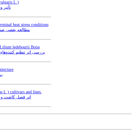
ulgaris L.)
aris L.)
rminal heat stress conditions
) تحت شرایط تنش گرمای انتهایی
 Lilium ledebourii Boiss
بررسی اث NAA، BAP، ریز نمونه موقعیت های مختلف فلس و دوره نوری بر کشت بافت گل سوسن چلچراغ
itecture
ب*
 L.) cultivars and lines.
amus tinctorious L.) *