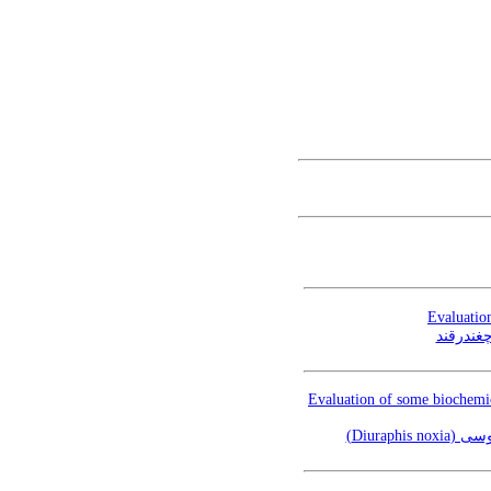
Evaluation
غندرقند
Evaluation of some biochemic