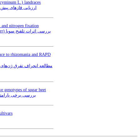
 cyminum L.) landraces
ارز Cuminum cyminum L.
 and nitrogen fixation
tance to rhizomania and RAPD
ve genotypes of sugar beet
بررسی برخی پارامتر
ltivars