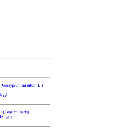
on (Gossypium hirsutum L.)
ارزی
l (Lens culinaris)
تأثیر ع