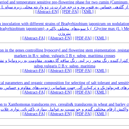
period and temperature sensitive pre-flowering phase for two cumin (Cuminum
یابی فازهای پیش از گلدهی حساس به فتوپریود و درجه حرارت در دو واریته محلی زیره سیاه
|
[Abstract-EN]
|
[PDF-FA]
|
[XML]
|
 inoculation with different strains of Bradyrhizobium japonicum on nodulation
نیتروژن
|
[Abstract-FA]
|
[Abstract-EN]
|
[PDF-FA]
|
[XML]
|
tion in the genes controlling hypocotyl and flowering stem pigmentation, resis
markers in B.v. subsp. vulgaris  B.v. subsp. maritima crosses
subsp.vulgaris  B.v. subsp. maritima
|
[Abstract-FA]
|
[Abstract-EN]
|
[PDF-FA]
|
[XML]
|
al parameters and organic composition for selecting of salt tolerant and sensiti
های فیزیولوژیک و ترکیبات آلی جهت شناسایی ژنوتیپ‌های مقاوم و حساس به
|
[Abstract-FA]
|
[Abstract-EN]
|
[PDF-FA]
|
[XML]
|
on to Xanthomonas translucens pvs. cerealis& translucens in wheat and barley cu
واکنش ارقام مختلف گندم و جو نسبت به عوامل بیماری باکتریائی نواری غلات
|
[Abstract-FA]
|
[Abstract-EN]
|
[PDF-FA]
|
[XML]
|