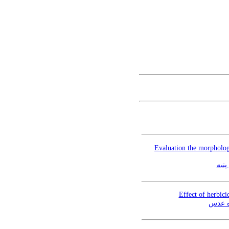
Evaluation the morphologi
نبه
Effect of herbici
ره عدس