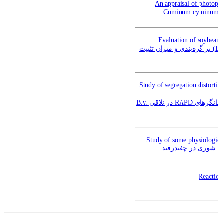
An appraisal of photo
Evaluation of soybean
بررسی اثرات تلقیح سویا (Glycine max (L.) Merr. ) با سویه‌های مختلف باکتری (Bradyrhizobium japonicum) بر گره‌بندی و میزان تثبیت
Study of segregation distor
مطالعه انحراف تفرق ژن‌های کنترل‌کننده رنگ محور زیر لپه، رنگ ساقه گل‌دهنده، مقاومت به ریزومانیا و نشانگرهای RAPD در تلاقی B.v.
Study of some physiologic
 شوری در چغندرقند
Reacti