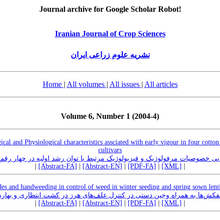
Journal archive for Google Scholar Robot!
Iranian Journal of Crop Sciences
نشریه علوم زراعی ایران
Home
|
All volumes
|
All issues
|
All articles
Volume 6, Number 1 (2004-4)
cal and Physiological characteristics assciated with early vigour in four cott
cultivars
ابی خصوصیات مرفولوژیک و فیزیولوژیک مرتبط با توان رشد اولیه در چهار رقم پ
|
[Abstract-FA]
|
[Abstract-EN]
|
[PDF-FA]
|
[XML]
|
des and handweeding in control of weed in winter seeding and spring sown lenti
لفکش‌ها به همراه وجین دستی در کنترل علف‌های هرز در کشت انتظاری و بها
|
[Abstract-FA]
|
[Abstract-EN]
|
[PDF-FA]
|
[XML]
|