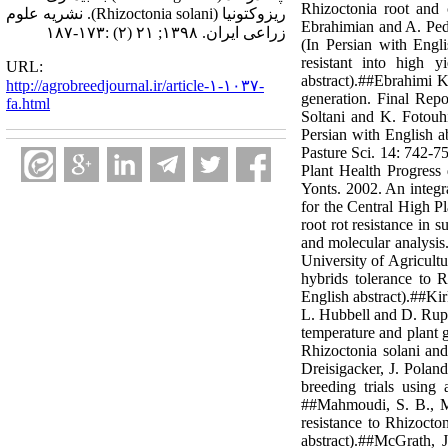
Rhizoctonia root and 
ریزوکتونیا (Rhizoctonia solani). نشریه علوم
Ebrahimian and A. Pedr
زراعی ایران. ۱۳۹۸; ۲۱ (۲) :۱۷۳-۱۸۷
(In Persian with Engl
resistant into high 
URL:
abstract).##Ebrahimi Ko
http://agrobreedjournal.ir/article-۱-۱۰۳۷-
generation. Final Repo
fa.html
Soltani and K. Fotouhi
Persian with English a
Pasture Sci. 14: 742-75
Plant Health Progres
Yonts. 2002. An integra
for the Central High P
root rot resistance in
and molecular analysis
University of Agricult
hybrids tolerance to R
English abstract).##Kir
L. Hubbell and D. Ruppa
temperature and plant 
Rhizoctonia solani and
Dreisigacker, J. Polan
breeding trials using
##Mahmoudi, S. B., M.
resistance to Rhizocto
abstract).##McGrath, 