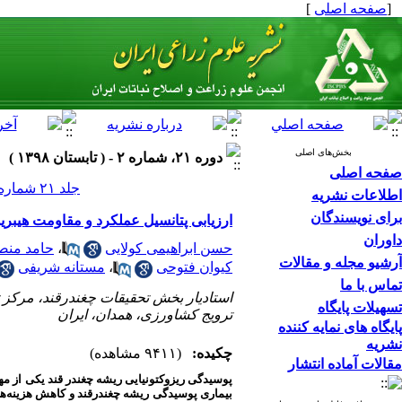
]
صفحه اصلی
[
بخش‌های اصلی
دوره ۲۱، شماره ۲ - ( تابستان ۱۳۹۸ )
صفحه اصلی
جلد ۲۱ شماره ۲ صفحات ۱۸۷-۱۷۳
اطلاعات نشریه
برای نویسندگان
ارزیابی پتانسیل (Beta vulgaris L.) به بیماری ریزوکتونیا (Rhizoctonia solani)
داوران
حامد منص
،
حسن ابراهیمی کولایی
آرشیو مجله و مقالات
مستانه شریفی
،
کیوان فتوحی
تماس با ما
استادیار بخش تحقیقات چغندرقند، مرکز
تسهیلات پایگاه
ترویج کشاورزی، همدان، ایران
پایگاه های نمایه کننده
نشریه
چکیده:
(۹۴۱۱ مشاهده)
مقالات آماده انتشار
پوسیدگی ریزوکتونیایی ریشه چغندر قند یکی از م
بیماری پوسیدگی ریشه چغندرقند و کاهش هزینه‌های