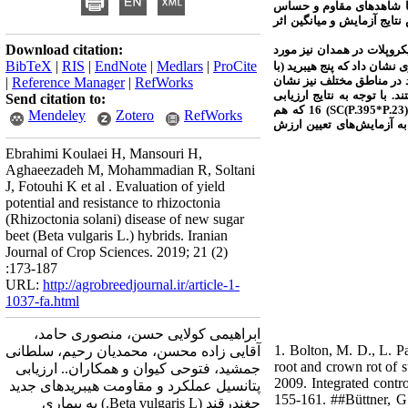
ید همراه با شاهدهای مقاوم و حساس
بر اساس نتایج آزمایش و میانگین اثر
Download citation:
رایط میکروپلات در همدان نیز مورد
BibTeX
|
RIS
|
EndNote
|
Medlars
|
ProCite
ری نشان داد که
پنج هیبرید (با
ی عملکرد در مناطق مختلف نیز نشان
|
Reference Manager
|
RefWorks
. با توجه به نتایج ارزیابی
Send citation to:
) 16 که هم
SC(P.395*P.23
Mendeley
Zotero
RefWorks
 به آزمایش‌های تعیین ارزش
Ebrahimi Koulaei H, Mansouri H,
Aghaeezadeh M, Mohammadian R, Soltani
J, Fotouhi K et al . Evaluation of yield
potential and resistance to rhizoctonia
(Rhizoctonia solani) disease of new sugar
beet (Beta vulgaris L.) hybrids. Iranian
Journal of Crop Sciences. 2019; 21 (2)
:173-187
URL:
http://agrobreedjournal.ir/article-1-
1037-fa.html
ابراهیمی کولایی حسن، منصوری حامد،
1. Bolton, M. D., L. P
آقایی زاده محسن، محمدیان رحیم، سلطانی
root and crown rot of 
جمشید، فتوحی کیوان و همکاران.. ارزیابی
2009. Integrated contro
پتانسیل عملکرد و مقاومت هیبریدهای جدید
155-161. ##Büttner, G.
چغندرقند (Beta vulgaris L.) به بیماری