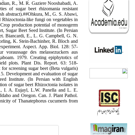
madian, R., M. R. Gaziere Nooshabadi, A.
s of sugar beet rhizomania resistant
ish abstract).##Ohkura, M., G. S. Abawi,
 Rhizoctonia-like fungi on vegetables in
 Crop production potential of monogerm
t, Sugar Beet Seed Institute. (In Persian
et. Biancardi, E., L. G. Campbell, G. N.
orling, K. Stein-Bachinher, R. Bloch and
experiment. Aspect. App. Biol. 128: 57-
r voraussage des melassezuckers aus
aboam. 1979. Creating epiphytotics of
ield plots. Plant Dis. Report. 63: 518-
for screening sugar beet (Beta vulgaris)
015. Development and evaluation of sugar
ed Institute. (In Persian with English
on of sugar beet Rhizoctonia isolates in
., I. A. Eujayl, L.W. Panella and L. E.
 Idaho and Oregon. Can. J. Plant Pathol.
enicity of Thanatephorus cucumeris from