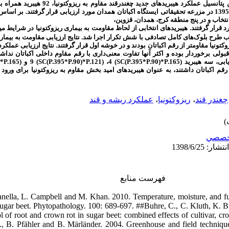
 پتانسیل عملکرد
هیبریدهای جدید چغندرقند مقاوم به
ریزوکتونیا، 92 هیبر
در دو آزمایش 49 رقمی در سال 1395 در مزرعه تحقیقاتی ایستگاه اکباتان همدان مورد ارزیابی قرار گرفتند. 
ل 1396مورد ارزیابی عملکرد قرار گرفتند. هیبریدهای انتخابی از لحاظ مقاومت به بیماری ریزوکتونیا در ش
الب طرح بلوک‌های کامل تصادفی با شش تکرار اجرا شد
نتایج ارزیابی مقاومت به بیما
18) نسبت به بیماری ریزوکتونیا مقاوم­تر از رقم اکباتان بودند و در خوشه اول قرار گرفتند. نتایج ارزیاب
ولی برخوردار بوده و اکثر آنها تفاوت معنی‌داری با رقم مقاوم داخلی اکباتان نداشتند
)*P.165
) 9 و (
SC(P.395*P.90)*P.121
) 4، (
SC(P.395*P.90)*P.165
یابی، سه هیبرید
قم اکباتان داشتند، به عنوان هیبریدهای امید بخش مقاوم به ریزوکتونیا برای ورود
عملکرد ریشه و قند
،
ریزوکتونیا
،
چغندر قند
خصصي
فهرست منابع
anella, L. Campbell and M. Khan. 2010. Temperature, moisture, and f
sugar beet. Phytopathology. 100: 689-697. ##Buhre, C., C. Kluth, K.
l of root and crown rot in sugar beet: combined effects of cultivar, crop
, B. Pfähler and B. Märländer. 2004. Greenhouse and field techniques 