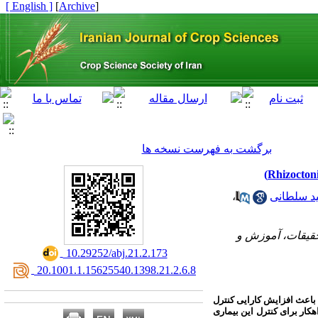
[ English ]
]
Archive
[
برگشت به فهرست نسخه ها
،
 سلطانی
حقیقات، آموزش و
‎ 10.29252/abj.21.2.173
‎ 20.1001.1.15625540.1398.21.2.6.8
 باعث افزایش کارایی کنترل
هکار برای کنترل
این
بیماری