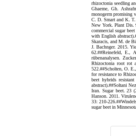
rhizoctonia seedling a
Ghaeme, Gh. Ashrafma
monogerm promising var
C. D. Smart and K. T. 
New York. Plant Dis. 
commercial sugar beet v
with English abstract)
Skaracis, and M. de Bi
J. Bachnger. 2015. Yie
62.##Reinefeld, E.,
rübenanalysen. Zucke
Rhizoctonia root rot 
522.##Scholten, O. E.,
for resistance to Rhiz
beet hybrids resistan
abstract).##Soltani Ne
Iran. Sugar beet. 23 (
Hanson. 2011. Virulenc
33: 210-226.##Windels
sugar beet in Minnesot