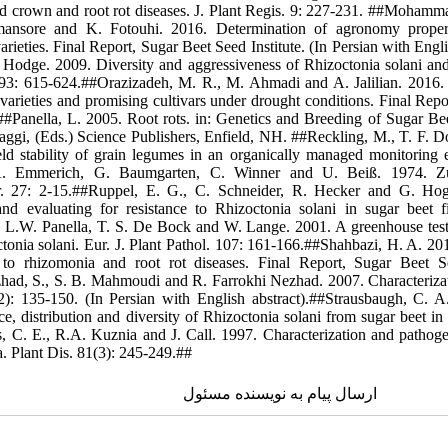
nd crown and root rot diseases. J. Plant Regis. 9: 227-231. ##Moham
nsore and K. Fotouhi. 2016. Determination of agronomy propertie
ieties. Final Report, Sugar Beet Seed Institute. (In Persian with Engl
Hodge. 2009. Diversity and aggressiveness of Rhizoctonia solani and
93: 615-624.##Orazizadeh, M. R., M. Ahmadi and A. Jalilian. 2016.
arieties and promising cultivars under drought conditions. Final Repor
.##Panella, L. 2005. Root rots. in: Genetics and Breeding of Sugar Be
aggi, (Eds.) Science Publishers, Enfield, NH. ##Reckling, M., T. F. D
ld stability of grain legumes in an organically managed monitoring 
 A. Emmerich, G. Baumgarten, C. Winner and U. Beiß. 1974. Zu
r. 27: 2-15.##Ruppel, E. G., C. Schneider, R. Hecker and G. Hog
and evaluating for resistance to Rhizoctonia solani in sugar beet f
 L.W. Panella, T. S. De Bock and W. Lange. 2001. A greenhouse test 
octonia solani. Eur. J. Plant Pathol. 107: 161-166.##Shahbazi, H. A. 2
t to rhizomonia and root rot diseases. Final Report, Sugar Beet Se
zhad, S., S. B. Mahmoudi and R. Farrokhi Nezhad. 2007. Characterizati
2): 135-150. (In Persian with English abstract).##Strausbaugh, C. A
e, distribution and diversity of Rhizoctonia solani from sugar beet in
, C. E., R.A. Kuznia and J. Call. 1997. Characterization and pathog
a. Plant Dis. 81(3): 245-249.##
ارسال پیام به نویسنده مسئول