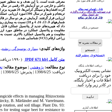
دریافت فایل های مورد نیاز
معرفی شده است. با این هدف و به منظور تعیین
داخلی و خارجی
فایل راهنمای تهیه مقاله
گرده افشان‌ها و سینگل کراس‌ها،
20 هیبرید برتر انتخاب و در پنج منطقه کرج، همدان، قزوین،
فرم تعهدنامه نگارندگان و فرم واگذاری
تربت­جام و شیراز در سا
حق انتشار مقاله
فایل فرم تعارض منافع
ارزیابی قرار گرفتند.
آزمایش در هر دو سال در ق.
شماره­های 9، 13، 16، 4 و 
داد که هیبریدهای جدید از پتانسیل عملکرد قابل قب
جستجو در پایگاه
مقاومت و پتانسیل عملکرد در مناطق مورد ارز (
مقاومت و هم پتانسیل عملکرد بالاتری نسبت به ر
شناسایی شدند.
)
VCU
(
زراعی ارقام
،
بیماری پوسیدگی ریشه
واژه‌های کلیدی:
جستجوی پیشرفته
(۱۹۹۰ دریافت)
[PDF 671 kb]
متن کامل
دریافت اطلاعات پایگاه
ت
موضوع مقاله:
|
پژوهشي
نوع مطالعه:
نشانی پست الکترونیک
دریافت: 1398/6/25 | پذیرش: 1398/6/25 | انتشار: 1398/6/25
خود را برای دریافت
اطلاعات و اخبار پایگاه،
در کادر زیر وارد کنید.
ungicide effects in managing Rhizoctonia
 Bürcky, B. Märländer and M. Varrelmann.
 rotation, and soil tillage. Plant Dis. 93:
اطلاعات آماری
for testing sugar beet for resistance to