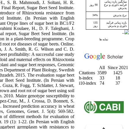
H., S. B. Mahmoudi, J. Soltani, H. R.
میانگین بازه زمانی
فرآیند داوری و نرخ
90 روز
Final Report, Sugar Beet Seed Institute.
پذیرش
troduce of Rhizoctonia resistance from
34%
نرخ پذیرش
d Institute. (In Persian with English
stant Otype lines of sugar beet in BC1/F2
135
بازه زمانی فرآیند
داوری و پذیرش
روز
brahimi Koulaee, H., D. F. Taleghani, J.
l report, Sugar Beet Seed Institute. (In
tion in a plant-breeding programme. Crop
نمایه ها
root rot diseases of sugar beets. Online.
, J. A. Smith, R. G. Wilson and C. D.
eet profitability: A successful case study
loid and maternal effects on Rhizoctonia
solani and sugar beet responses, Genomic
All
Since 2021
ces Department of Plant Biology, Swedish
Citations
3589
1425
ghzadeh. 2015. The evaluation sugar beet
h-index
33
18
ar Beet Seed Institute. (In Persian with
i10-index
74
37
 Guza, R. Fogg, T. Schlatter, J. Stewart,
own and root rot of sugar beet using soil
. 2010. Maize genotype susceptibility to
opez-Cruz, M., J. Crossa, D. Bonnett, S.
. Increased prediction accuracy in wheat
es, Genomes, Genet. J. 5(4): 569-582.
f different methods for evaluation of
. 19 (1): 1-22. (In Persian with English
ugarbeet germplasm with resistances to