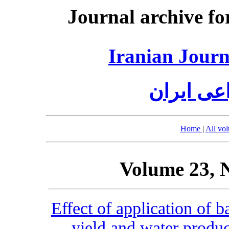
Journal archive fo
Iranian Journ
عی ایران
Home
|
All vo
Volume 23, 
Effect of application of b
yield and water produc