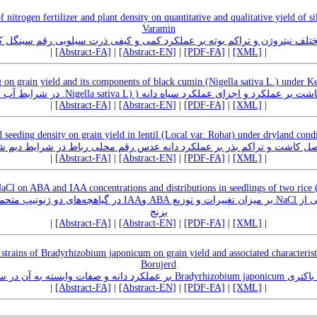
of nitrogen fertilizer and plant density on quantitative and qualitative yield of 
Varamin
نیتروژن و تراکم بوته بر عملکرد کمی و کیفی ذرت سیلویی رقم سینگل کراس 704 در 
|
[Abstract-FA]
|
[Abstract-EN]
|
[PDF-FA]
|
[XML]
|
g on grain yield and its components of black cumin (Nigella sativa L.) under K
اثر فاصله ردیف کاشت بر عملکرد و اجزای عملکرد سیاه دانه ( (Nigella sativa L.
|
[Abstract-FA]
|
[Abstract-EN]
|
[PDF-FA]
|
[XML]
|
 seeding density on grain yield in lentil (Local var. Robat) under dryland con
ل کاشت و تراکم بذر بر عملکرد دانه عدس رقم محلی رباط در شرایط دیم 
|
[Abstract-FA]
|
[Abstract-EN]
|
[PDF-FA]
|
[XML]
|
NaCl on ABA and IAA concentrations and distributions in seedlings of two rice 
برنج
|
[Abstract-FA]
|
[Abstract-EN]
|
[PDF-FA]
|
[XML]
|
 strains of Bradyrhizobium japonicum on grain yield and associated characterist
Borujerd
ر تنش خشکی و نژادهای باکتری
|
[Abstract-FA]
|
[Abstract-EN]
|
[PDF-FA]
|
[XML]
|