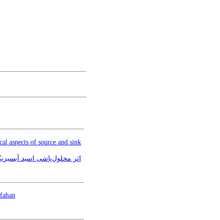
al aspects of source and sink
اثر محلول‌پاشی اسید آبسیزیک
sfahan