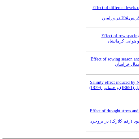
Effect of different levels 
ورامین
Effect of row spacin
Effect of sowing season and
شمال خراسان
Salinity effect induced by 
بررسی اثر تنش شوری ناشی از NaCl بر میزان تغییرات و توزیع ABA وIAA در گیاهچه‌های دو ژنوتیپ متحمل (IR651) و حساس (IR29)
Effect of drought stress and