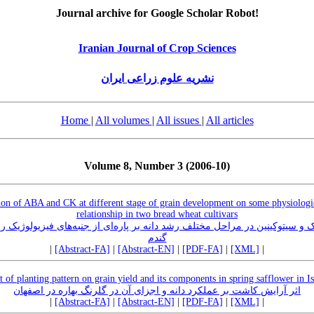
Journal archive for Google Scholar Robot!
Iranian Journal of Crop Sciences
نشریه علوم زراعی ایران
Home
|
All volumes
|
All issues
|
All articles
Volume 8, Number 3 (2006-10)
ion of ABA and CK at different stage of grain development on some physiologic
relationship in two bread wheat cultivars
 و سیتوکینین در مراحل مختلف رشد دانه بر پاره‌ای از جنبه‌های فیزیولوژیک ر
گندم
|
[Abstract-FA]
|
[Abstract-EN]
|
[PDF-FA]
|
[XML]
|
t of planting pattern on grain yield and its components in spring safflower in I
اثر آرایش کاشت بر عملکرد دانه و اجزای آن در گلرنگ بهاره در اصفهان
|
[Abstract-FA]
|
[Abstract-EN]
|
[PDF-FA]
|
[XML]
|