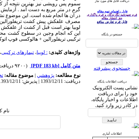
دریافت فایل های مورد نیاز
گرم در متر مربع به دست آمد . آزمایش ن
فایل راهنمای تهیه مقاله
در آن ها انجام شده است. این موضوع نشا
فرم تعهدنامه نگارندگان و فرم واگذاری
حق انتشار مقاله
مصرف علفکش پیش کشت تریفلورالین به ت
فایل فرم تعارض منافع
لوبیا بهتر است قبل از کشت از علفکش تر
این که انجام وجین در سطوح کشت محدود
جستجو در پایگاه
ترکیبی تریفلورالین + هالوکسی فوپ اتوک
واژه‌های کلیدی:
: لوبیا
،
تیمارهای ترکیبی
،
متن کامل
[PDF 183 kb]
(۹۲۰۰ دریافت)
جستجوی پیشرفته
نوع مطالعه:
پژوهشي
|
موضوع مقاله:
ت
دریافت: 1393/12/11 | پذیرش: 1393/12/11 | انتشار: 1393/12/11
دریافت اطلاعات پایگاه
نشانی پست الکترونیک
خود را برای دریافت
اطلاعات و اخبار پایگاه،
در کادر زیر وارد کنید.
نام ک
اطلاعات آماری