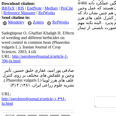
سموم پس رویشی نیز بهترین نتیجه از کار برد تیمار ترکیبی تریفلورالین + هالوکسی فوپ اتوکسی اتیل با میانگین عملکرد دانه 4/466
Download citation:
ئی هستند که عمل وجین
BibTeX
|
RIS
|
EndNote
|
Medlars
|
ProCite
 هم چنین نشان داد که
RefWorks
|
Reference Manager
|
Send citation to:
ر کنترل علف های هرز
Mendeley
Zotero
RefWorks
یرد . البته نکته مهم
ورت بایستی از تیمار
Sadeghipour O, Ghaffari Khaligh H. Effects
of weeding and different herbicides on
weed control in common bean (Phaseolus
vulgaris L.). Iranian Journal of Crop
Sciences. 2003; 4 (4)
URL:
http://agrobreedjournal.ir/article-1-
396-fa.html
صادقی پور امید، غفاری خلیق حسین. تأثیر
وجین و علفکش های مختلف بر روی کنترل
علف های هرز لوبیا (Phaseolus vulgaris L.).
نشریه علوم زراعی ایران. ۱۳۸۱; ۴ (۴)
URL:
http://agrobreedjournal.ir/article-۱-۳۹۶-
fa.html