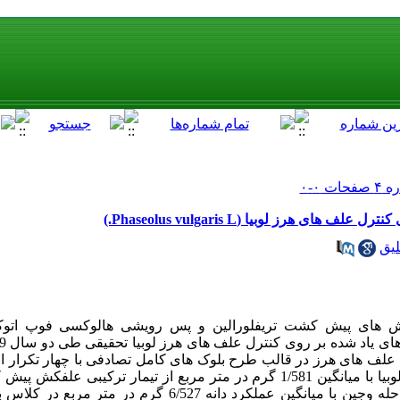
 هرز لوبیا (Phaseolus vulgaris L.)
یق
ش های پیش کشت تریفلورالین و پس رویشی هالوکسی فوپ اتوکس
ل علف های هرز در قالب طرح بلوک های کامل تصادفی با چهار تکرار اعم
ساله نشان داد که بالاترین عملکرد دانه لوبیا با میانگین 1/581 گرم در متر مربع از تیما
مرحله وجین حاصل گردید . تیمار دو مرحله وجین با میانگین عملکرد دانه