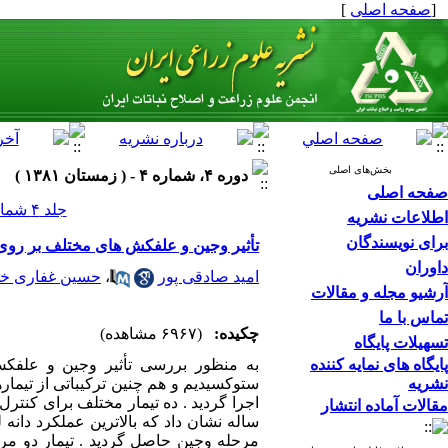
[
صفحه اصلی
]
بخش‌های اصلی
دوره ۴، شماره ۴ - ( زمستان ۱۳۸۱ )
صفحه اصلی
جلد ۴ شماره ۴ صفحات ۰-۰
اطلاعات نشریه
برای نویسندگان
تأثیر وجین و علفکش های مختلف بر روی کنترل علف های
داوران
امید صادقی پور
،
حسین غفاری خل
آرشیو مجله و مقالات
تماس با ما
چکیده:
(۶۹۶۷ مشاهده)
تسهیلات پایگاه
پایگاه های نمایه کننده
به منظور بررسی تأثیر وجین و علفک
نشریه
اجرا گردید . ده تیمار مختلف برای کنتر
مقالات آماده انتشار