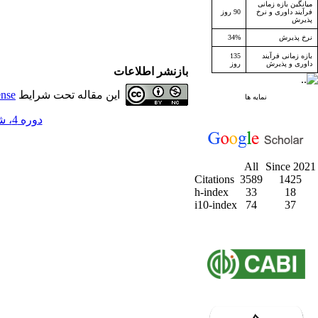
میانگین بازه زمانی
فرآیند داوری و نرخ
90 روز
پذیرش
نرخ پذیرش
34%
بازه زمانی فرآیند
135
داوری و پذیرش
روز
بازنشر اطلاعات
این مقاله تحت شرایط
ense
نمایه ها
دوره 4، شماره 4 - ( زمستان 1381 )
All
Since 2021
Citations
3589
1425
h-index
33
18
i10-index
74
37