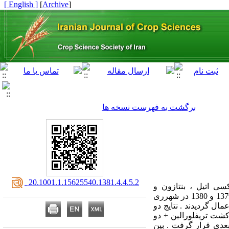
[ English ]
]
Archive
[
برگشت به فهرست نسخه ها
‎ 20.1001.1.15625540.1381.4.4.5.2
ی اتیل ، بنتازون و
ستوکسیدیم و هم چنین ترکیباتی از تیمارهای یاد شده بر روی کنترل علف های هرز لوبیا تحقیقی طی دو سال 1379 و 1380 در شهرری
ال گردیدند . نتایج دو
ر ترکیبی علفکش پیش کشت تریفلورالین + دو
 6/527 گرم در متر مربع در کلاس بعدی قرار گرفت . بین