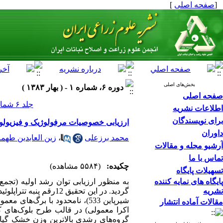
[
صفحه اصلی
]
بخش‌های اصلی
دوره ۶، شماره ۱ - ( بهار ۱۳۸۳ )
صفحه اصلی
جلد ۶ شماره ۱ صفحات ۰-۰
اطلاعات نشریه
برای نویسندگان
ارزیابی خصوصیات مرفولوژیک و فیزیولوژی
داوران
محمد برزعلی
،
زین العابدین طهم
آرشیو مجله و مقالات
تماس با ما
چکیده:
(۵۵۸۴ مشاهده)
تسهیلات پایگاه
پایگاه های نمایه کننده
نشریه
مقالات آماده انتشار
اکرا معمولی) در قالب طرح بلوک‌های ک