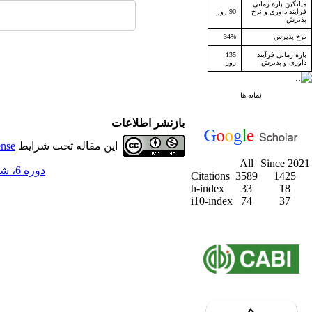
میانگین بازه زمانی
فرآیند داوری و نرخ
90 روز
پذیرش
نرخ پذیرش
34%
بازه زمانی فرآیند
135
داوری و پذیرش
روز
نمایه ها
بازنشر اطلاعات
این مقاله تحت شرایط
ense
All
Since 2021
دوره 6، شماره 1 - ( بهار 1383 )
Citations
3589
1425
h-index
33
18
i10-index
74
37