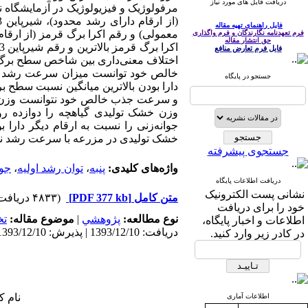
دریافت فایل های مورد نیاز
مرفولوژیک و فیزیولوژیک در آزمایشگاه نی
فایل راهنمای تهیه مقاله
معمولی) و رقم اکرا برگ قرمز (از ارقا
فرم تعهدنامه نگارندگان و فرم واگذاری
حق انتشار مقاله
فایل فرم تعارض منافع
اختلاف معنی‌داری بین شاخص سطح برگ ار
جستجو در پایگاه
دارا بودن بالاترین میانگین نسبت سطح 
و سرعت جذب خالص خود نتوانست وزن خشک 
وزن خشک تولیدی گیاهچه را دوازده رو
خشک تولیدی در مزرعه با سرعت رشد نسبی حداکثر )99/0=r ( و در آزمایشگاه با وز
جستجوی پیشرفته
واژه‌های کلیدی:
پنبه
،
توان رشد اولیه
،
جوا
دریافت اطلاعات پایگاه
نشانی پست الکترونیک
متن کامل
[PDF 377 kb]
(۴۸۳۳ دریافت)
خود را برای دریافت
نوع مطالعه:
پژوهشي
|
موضوع مقاله:
ت
اطلاعات و اخبار پایگاه،
دریافت: 1393/12/10 | پذیرش: 1393/12/10 | انتشار: 1393/12/10
در کادر زیر وارد کنید.
نام ک
اطلاعات آماری