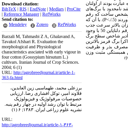
عبارت بودند از اولتان
Download citation:
رشد نیمه محدود)، دلتاپاین 50 (از ارقام دارای رشد نامحدود با برگ‌های
BibTeX
|
RIS
|
EndNote
|
Medlars
|
ProCite
‌ای مشخص ساخت که رقم
RefWorks
|
Reference Manager
|
Send citation to:
اکرا برگ قرمز بالاترین و رقم شیرپاین 603 پائین ترین وزن خشک تولیدی و بالطبع توان رشد اولیه را به دست آوردند (P<./.5). با آن که
Mendeley
Zotero
RefWorks
یزان بالاتر سرعت جذب
خالص خود توانست میزان سرعت رشد محصول بیشتری نسبت به رقم اولتان و سایر ارقام را داشته باشد. رقم دلتاپاین 50 با وجود
 مقادیر شاخص سطح برگ
Barzali M, Tahmasbi Z A, Ghalavand A,
را برگ قرمز بالاترین
Tavakol Afshari R. Evaluation the
ان مصرف بذر و ظرفیت
morphological and Physiological
characteristics assciated with early vigour in
خت که بالاترین همبستگی مثبت وزن
four cotton (Gossypium hirsutum L.)
cultivars. Iranian Journal of Crop Sciences.
2004; 6 (1)
URL:
http://agrobreedjournal.ir/article-1-
363-fa.html
برزعلی محمد، طهماسبی زین العابدین،
قلاوند امیر، توکل افشاری رضا. ارزیابی
خصوصیات مرفولوژیک و فیزیولوژیک
مرتبط با توان رشد اولیه در چهار رقم پنبه.
نشریه علوم زراعی ایران. ۱۳۸۳; ۶ (۱)
URL:
http://agrobreedjournal.ir/article-۱-۳۶۳-