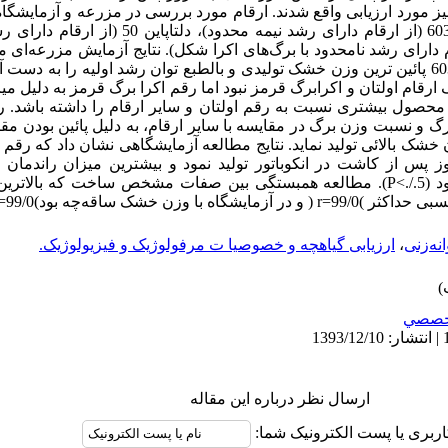
ز مورد ارزیابی واقع شدند. ارقام مورد بررسی در مزرعه و آزمایشگاه 
(از ارقام دارای رشد محدود)، شیرپاین 603 (از ارقام دارای 
م دارای رشد نامحدود با برگ‌های اکرا شکل). نتایج آزمایش مزرعه
قام اولتان و اکرابرگ قرمز نبود اما رقم اکرا برگ قرمز به دلیل م
برگ و نسبت وزن برگ در مقایسه با سایر ارقام، به دلیل پائین بودن
بالائی تولید نماید. نتایج مطالعه آزمایشگاهی نشان داد که رقم اک
ز پس از کاشت در انکوباتور تولید نمود و بیشترین میزان راندم
جوانه‌زنی را نسبت به ارقام دیگر دارا بود (P<./.5). مطالعه همبستگی بین صفات مشخص سا
ن خشک ساقه‌چه بود)99/0=(r
نه‌زنی
،
ارزیابی گیاهچه و خصوصیا ت مرفولوژیک و فیزیولوژیک.
خصصي
ارسال نظر درباره این مقاله
اربری یا پست الکترونیک شما: