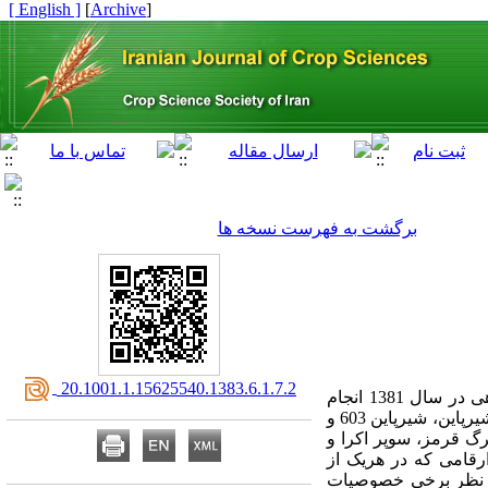
[ English ]
]
Archive
[
برگشت به فهرست نسخه ها
‎ 20.1001.1.15625540.1383.6.1.7.2
به منظور ارزیابی توان رشد اولیه (تجمع ماده خشک در آغاز فصل) در پنبه دو مطالعه مزرعه‌ای و آزمایشگاهی در سال 1381 انجام
گردید. در این تحقیق 12رقم پنبه تتراپلوئید از تیپ‌های رشدی محدود (اولتان، No-228 و لامبرایت)، نیمه محدود (شیرپاین، شیرپاین 603 و
 برگ‌های اکرا شکل (اکرا برگ قرمز، سوپر اکرا و
رقامی که در هریک از
ی (44 روز پس از کاشت) داشتند از نظر برخی خصوصیات