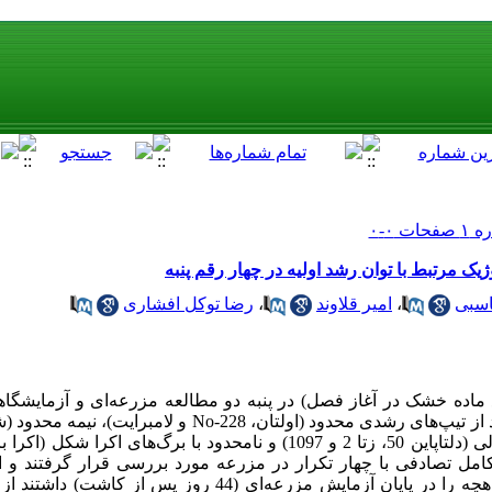
ک مرتبط با توان رشد اولیه در چهار رقم پنبه
اسبی
،
امیر قلاوند
،
رضا توکل افشاری
شیرپاین 533)، نامحدود با برگ‌های معمولی (دلتاپاین 50، زتا 2 و 1097) و نامحدود با
امل تصادفی با چهار تکرار در مزرعه مورد بررسی قرار گرفتند و ا
گروه‌های رشدی بالاترین وزن خشک گیاهچه را در پایان آزمایش مزرعه‌ا