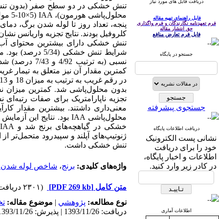
دریافت فایل های مورد نیاز
تنش خشکی در دو سطح صفر (بدون تنش)
فایل راهنمای تهیه مقاله
پنجه، تعداد روز تا لوله شدن برگ، دما
فرم تعهدنامه نگارندگان و فرم واگذاری
حق انتشار مقاله
کلروفیل بودند. نتایج تجزیه واریانس نشا
فایل فرم تعارض منافع
جستجو در پایگاه
تجزیه ناپارامتریک برای صفات رتبه‌ای ن
جستجوی پیشرفته
دریافت اطلاعات پایگاه
نشانی پست الکترونیک
تنش خشکی داشت.
خود را برای دریافت
اطلاعات و اخبار پایگاه،
در کادر زیر وارد کنید.
واژه‌های کلیدی:
برنج
،
شاخص لوله شدن 
متن کامل
[PDF 269 kb]
(۲۳۰۱ دریافت)
نوع مطالعه:
پژوهشي
|
موضوع مقاله:
ت
دریافت: 1393/11/26 | پذیرش: 1393/11/26 | انتشار: 1393/11/26
اطلاعات آماری