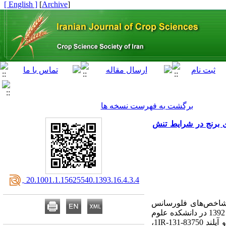
[ English ]
]
Archive
[
برگشت به فهرست نسخه ها
ی برنج در شرایط تنش
‎ 20.1001.1.15625540.1393.16.4.3.4
Ki) بر بهبود تحمل تنش خشکی و شاخص‌های فلورسانس
کلروفیل در گیاهچه‌های برنج، یک آزمایش فاکتوریل با سه عامل بر پایه طرح کاملاً تصادفی با سه تکرار در سال 1392 در دانشکده علوم
کشاورزی دانشگاه گیلان انجام شد. تیمارهای آزمایش عبارت بودند از ژنوتیپ‌های برنج غریب، خزر، سپیدرود و آپلند 83750-131-1‌IR،