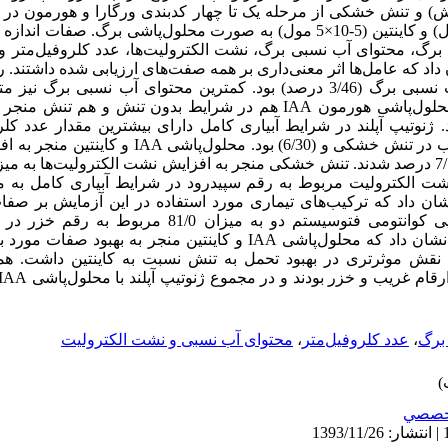
 و تنش خشکی از مرحله یک تا چهار کدبندی ورگارا و هورمون در
محلول‌پاشی هورمون)، IAA (5-10×5 مول) و کاینتین (5-10×5 مول) به صورت محلول‌پاشی 
ی برگ، محتوای آب نسبی برگ، نشت الکترولیت‌ها، عدد کلروفیل‌متر 
ن داد که عامل‌ها اثر معنی‌داری بر همه صفت‌های ارزیابی شده داشتند.
تنش خشکی دارای بیشترین محتوای آب نسبی برگ (3/46 درصد) بود. کمترین محتوای آب ن
شرایط تنش خشکی (5/34 درصد) بود. محلول‌پاشی هورمون IAA هم در شرایط بدون 
کمترین مقدار آن نیز متعلق به تیمار غریب در تنش خشکی و (/30
شان داد که ترکیب‌های تیماری مورد استفاده در این آزمایش بر صفات
معنی‌داری داشتند. بیشترین مقدار کارآیی کوانتومی فتوسیستم دو ب
محلول‌پاشی IAA بود. نتایج این آزمایش نشان داد که محلول‌پاشی IAA و کاینتین
خشکی در گیاهچه‌های برنج شد و IAA نقش موثرتری در بهبود تحمل به تنش نسبت به کاینت
برگ
،
عدد کلروفیل‌متر
،
محتوای آب نسبی و نشت الکترولیت
خصصي