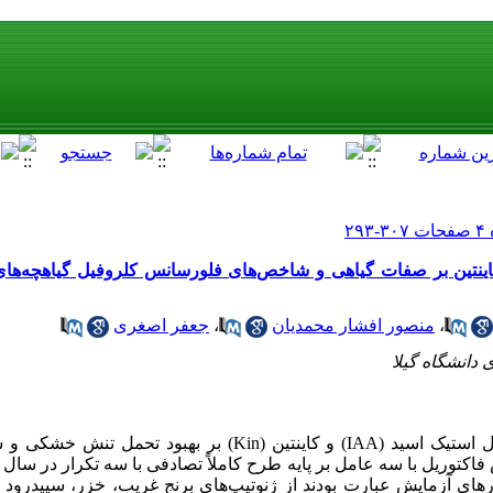
کاینتین بر صفات گیاهی و شاخص‌های فلورسانس کلروفیل گیاهچه‌ها
،
منصور افشار محمدیان
،
جعفر اصغری
دانشگاه گیلا
به منظور ارزیابی اثر هورمون‌های ایندول استیک اسید (IAA) و کاینتین (n