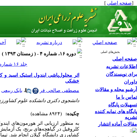
[
صفحه اصلی
]
بخش‌های اصلی
دوره ۱۶، شماره ۴ - ( زمستان ۱۳۹۳ )
صفحه اصلی
جلد ۱۶ شماره ۴ صفحات ۳۰۷-۲۹۳
اطلاعات نشریه
برای نویسندگان
اثر محلول‌پاشی ایندول استیک اسید و 
خشکی
داوران
آرشیو مجله و مقالات
مصطفی صالحی فر
،
بابک ربیعی
تماس با ما
دانشجوی دکتری دانشکده علوم کشاورزی 
تسهیلات پایگاه
پایگاه های نمایه کننده
چکیده:
(۸۹۲۴ مشاهده)
نشریه
مقالات آماده انتشار