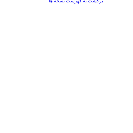
برگشت به فهرست نسخه ها