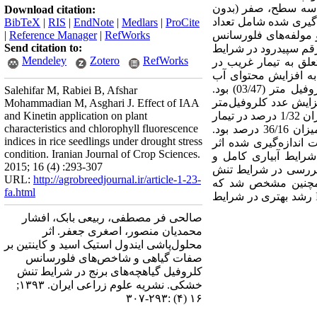
 سه سطح، صفر (بدون
Download citation:
برگ. صفات اندازه گیری شده شامل تعداد
BibTeX
|
RIS
|
EndNote
|
Medlars
|
ProCite
و مولفه‌های فلورسانس
RefWorks
|
Reference Manager
|
Send citation to:
 رقم سپیدرود در شرایط
Mendeley
Zotero
RefWorks
سبی برگ نیز متعلق به تیمار غریب در
تنش و هم تنش منجر به افزایش محتوای آب
نسبی (به ترتیب 4/92 و 7/43 درصد) شد. ژنوتیپ آپلند در شرایط آبیاری کامل دارای بیشترین مقدار عدد کلروفیل متر (03/47) بود.
Salehifar M, Rabiei B, Afshar
6) بود. محلول‌پاشی IAA و کاینتین منجر به افزایش عدد کلروفیل‌متر
Mohammadian M, Asghari J. Effect of IAA
در رقم غریب به ترتیب به میزان 18 و 7/13 درصد شدند. تنش خشکی منجر به افزایش نشت الکترولیت‌ها به میزان 1/32 درصد در تیمار
and Kinetin application on plant
characteristics and chlorophyll fluorescence
بدون محلول‌پاشی شد. کمترین میزان نشت الکترولیت مربوط به رقم سپیدرود در شرایط آبیاری کامل به میزان 36/16 درصد بود.
indices in rice seedlings under drought stress
 اندازه‌گیری شده اثر
condition. Iranian Journal of Crop Sciences.
ه میزان 81/0 مربوط به رقم خزر در شرایط آبیاری کامل و
2015; 16 (4) :293-307
 منجر به بهبود صفات مورد بررسی در شرایط تنش
URL:
http://agrobreedjournal.ir/article-1-23-
ین داشت. همچنین مشخص شد که
fa.html
ژنوتیپ‌های آپلند و سپیدرود متحمل‌تر از ارقام غریب و خزر بودند و در مجموع ژنوتیپ آپلند با محلول‌پاشی IAA رشد بهتری در شرایط
صالحی فر مصطفی، ربیعی بابک، افشار
محمدیان منصور، اصغری جعفر. اثر
محلول‌پاشی ایندول استیک اسید و کاینتین بر
صفات گیاهی و شاخص‌های فلورسانس
کلروفیل گیاهچه‌های برنج در شرایط تنش
خشکی. نشریه علوم زراعی ایران. ۱۳۹۳;
۱۶ (۴) :۲۹۳-۳۰۷