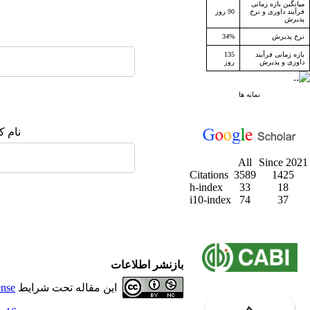
میانگین بازه زمانی
فرآیند داوری و نرخ
90 روز
پذیرش
نرخ پذیرش
34%
بازه زمانی فرآیند
135
داوری و پذیرش
روز
نمایه ها
نام ک
All
Since 2021
Citations
3589
1425
h-index
33
18
i10-index
74
37
بازنشر اطلاعات
این مقاله تحت شرایط
ense