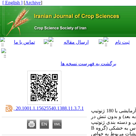
[ English ]
]
Archive
[
برگشت به فهرست نسخه ها
‎ 20.1001.1.15625540.1388.11.3.7.1
به منظور بررسی اثر تنش خشکی آخر فصل بر عملکرد و خصوصیات کیفی(کیفیت نانوایی) ژنوتیپ های گندم، آزمایشی با 180 ژنوتیپ
 افشانی به بعد) و بدون تنش در
سه تحقیقات اصلاح و تهیه نهال و بذر کرج انجام گرفت0 با شناسایی و دسته بندی ژنوتیپ
های متحمل دارای پتانسیل عملکرد مطلوب (گروه Aفرناندز)، ژنوتیپهای دارای پتانسیل عملکرد مطلوب و حساس به خشکی (گروه B
قدام به بررسی صفات کیفی ژنوتیپ های هر سه گروه گردید0 نتایج آزمایشات مربوط به خواص