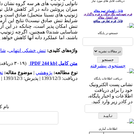
دریافت فایل های مورد نیاز
نانوایی ژنوتیپ های هر سه گروه نشان د
میزان پروتئین دانه در اثر کاهش قابل 
فایل راهنمای تهیه مقاله
ژنوتیپ های نسبتا متحمل) صادق است و د
فرم تعهدنامه نگارندگان و فرم واگذاری
حق انتشار مقاله
شرایط تنش صادق
فایل فرم تعارض منافع
شناسایی شدند0 همچنین، ا
جستجو در پایگاه
باشند، اما عملکرد دانه آنها کاهش خواهد ی
واژه‌های کلیدی:
تنش خشکی انتهایی
،
شاخ
متن کامل
[PDF 244 kb]
(۳۰۱۹ دریافت)
جستجوی پیشرفته
نوع مطالعه:
پژوهشي
|
موضوع مقاله:
ت
دریافت: 1393/12/3 | پذیرش: 1393/12/3 | انتشار: 1393/12/3
دریافت اطلاعات پایگاه
نشانی پست الکترونیک
خود را برای دریافت
اطلاعات و اخبار پایگاه،
در کادر زیر وارد کنید.
نام ک
اطلاعات آماری