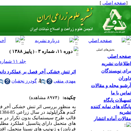
[
صفحه اصلی
]
بخش‌های اصلی
دوره ۱۱، شماره ۳ - ( پاييز ۱۳۸۸ )
صفحه اصلی
جلد ۱۱ شماره ۳ صفحات ۳۰۶-۲۹۰
اطلاعات نشریه
برای نویسندگان
اثر تنش خشکی آخر فصل بر عملکرد دانه و 
داوران
مهدی متقی
،
گودرز نجفیان
آرشیو مجله و مقالات
تماس با ما
چکیده:
(۸۹۷۴ مشاهده)
تسهیلات پایگاه
پایگاه های نمایه کننده
نشریه
مقالات آماده انتشار