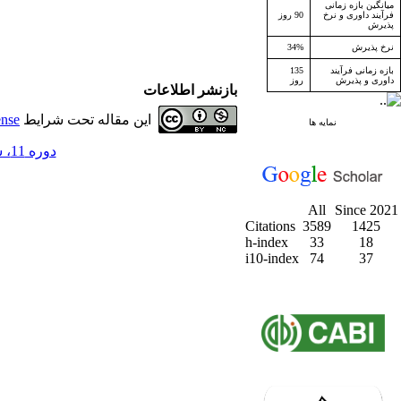
میانگین بازه زمانی
فرآیند داوری و نرخ
90 روز
پذیرش
نرخ پذیرش
34%
بازه زمانی فرآیند
135
داوری و پذیرش
روز
بازنشر اطلاعات
این مقاله تحت شرایط
ense
نمایه ها
دوره 11، شماره 3 - ( پاييز 1388 )
All
Since 2021
Citations
3589
1425
h-index
33
18
i10-index
74
37