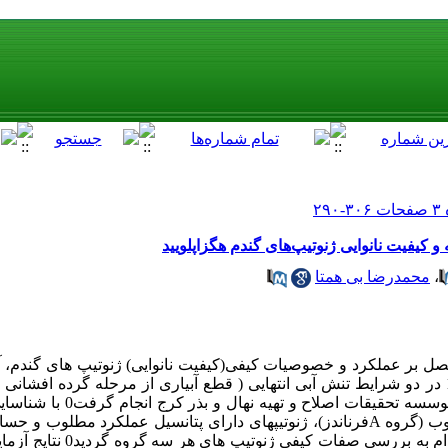
کیفیت نانوایی ژنوتیپ‌های گندم هگزاپلویید
،
محمدرضا بی همتا
گندم هگزاپلوئید در سال زراعی 85-1384 در دو شرایط تنش آبی انتهایی ( قطع آبیاری از مرحله گرده
قالب طرح سیستماتیک بدون تکرار در موس
فرناندز) و ژنوتیپ های نسبتا متحمل، ا