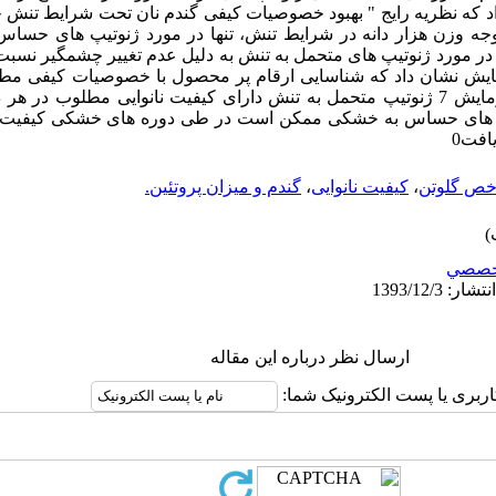
اد که نظریه رایج " بهبود خصوصیات کیفی گندم نان تحت شرایط تنش
توجه وزن هزار دانه در شرایط تنش، تنها در مورد ژنوتیپ های حساس
ر مورد ژنوتیپ های متحمل به تنش به دلیل عدم تغییر چشمگیر نسبت 
 نیست0 نتایج این آزمایش نشان داد که شناسایی ارقام پر محصول با خصوصیات کیف
تنش امکان پذیر است، چنانکه در این آزمایش 7 ژنوتیپ متحمل به تنش دارای کیفیت نانوایی م
گرچه ژنوتیپ های حساس به خشکی ممکن است در طی دوره های خشکی کیفیت
افت0
ص گلوتن
،
کیفیت نانوایی
،
گندم و میزان پروتئین.
خصصي
ارسال نظر درباره این مقاله
اربری یا پست الکترونیک شما: