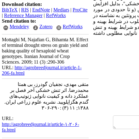
 خشکی"، بدلیل افزایش
Download citation:
 (و تا حدودی در مورد
BibTeX
|
RIS
|
EndNote
|
Medlars
|
ProCite
پروتئین به نشاسته در
RefWorks
|
Reference Manager
|
Send citation to:
ی مطلوب در شرایط بهینه و
Mendeley
Zotero
RefWorks
طلوب در هر دو شرایط بهینه و تنش
 نانوایی مطلوبی داشته
Mottaghi M, Najafian G, Bihamta M. Effect
of terminal drought stress on grain yield and
baking quality of hexaploid wheat
genotypes. Iranian Journal of Crop
Sciences. 2009; 11 (3) :290-306
URL:
http://agrobreedjournal.ir/article-1-
206-fa.html
متقی مهدی، نجفیان گودرز، بی همتا
محمدرضا. اثر تنش خشکی آخر فصل بر
عملکرد دانه و کیفیت نانوایی ژنوتیپ‌های
گندم هگزاپلویید. نشریه علوم زراعی ایران.
۱۳۸۸; ۱۱ (۳) :۲۹۰-۳۰۶
URL:
http://agrobreedjournal.ir/article-۱-۲۰۶-
fa.html