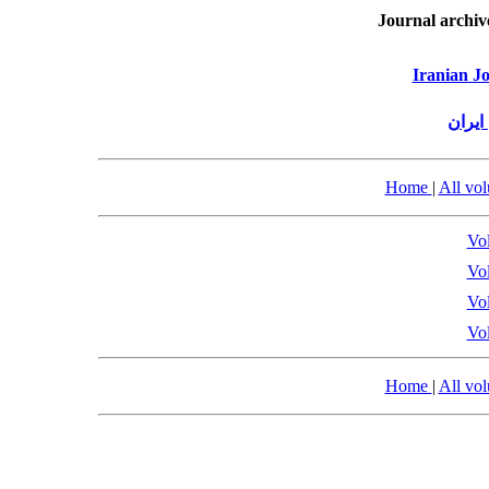
Journal archiv
Iranian Jo
ایران
Home
|
All vo
Vol
Vol
Vol
Vol
Home
|
All vo