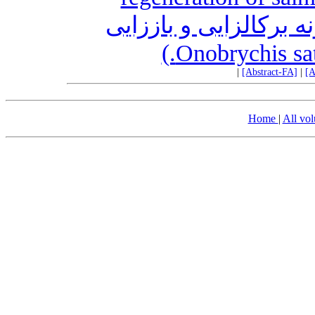
ه برکالزایی و باززایی
|
[Abstract-FA]
|
[A
Home
|
All vo