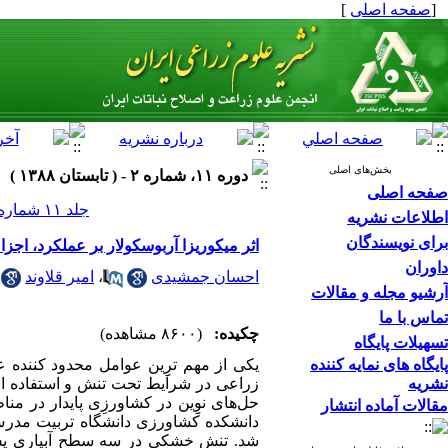
[
صفحه اصلی
]
بخش‌های اصلی
دوره ۱۱، شماره ۲ - ( تابستان ۱۳۸۸ )
صفحه اصلی
جلد ۱۱ شماره ۲ صفحات ۱۵۰-۱۳۶
اطلاعات نشریه
برای نویسندگان
اثر میکوریزا آربوسکولار بر عملکرد، اجزای عملکرد و صفات گیا
داوران
احسان جمشیدی
،
امیر قلاوند
آرشیو مجله و مقالات
تماس با ما
چکیده:
(۸۶۰۰ مشاهده)
تسهیلات پایگاه
پایگاه های نمایه کننده
یکی از مهم ترِِین عوامل محدود کننده
نشریه
زراعی در شرایط تحت تنش و استفاده ا
مقالات آماده انتشار
دانشکده کشاورزی دانشگاه تربیت مدرس