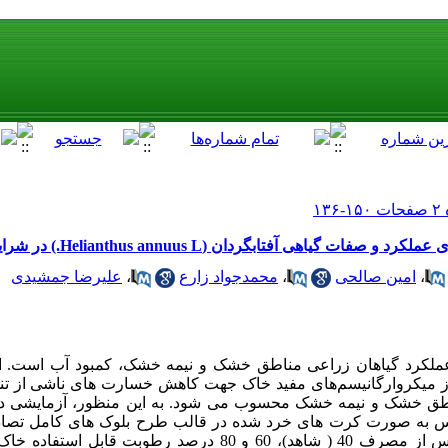
هی آفتابگردان (Helianthus annuus L.) در شرایط تنش خشکی
،
امین صالحی
،
محمدجواد زارع
،
علیرضا جمشیدی
 عملکرد گیاهان زراعی مناطق خشک و نیمه خشک، کمبود آب است. ار
ز میکروارگانیسم‌های مفید خاک جهت کاهش خسارت های ناشی از ت
 به صورت کرت های خرد شده در قالب طرح بلوک های کامل تصادفی
شد. تنش خشکی در سه سطح آبیاری پس از مصرف 40 ( شاهد)، 60 و 80 درص