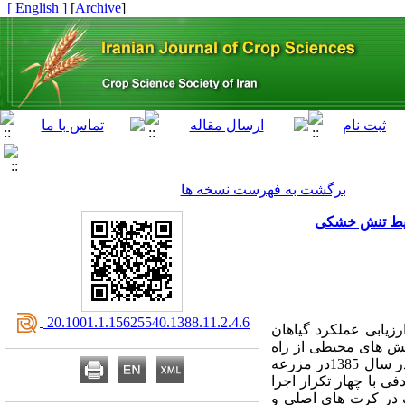
[ English ]
]
Archive
[
برگشت به فهرست نسخه ها
‎ 20.1001.1.15625540.1388.11.2.4.6
زیابی عملکرد گیاهان
نش های محیطی از راه
حل‌های نوِِین در کشاورزِی پایدار در مناطق خشک و نیمه خشک محسوب می شود. به این منظور، آزمایشی در سال 1385در مزرعه
 با چهار تکرار اجرا
د رطوبت قابل استفاده خاک در کرت های اصلی و