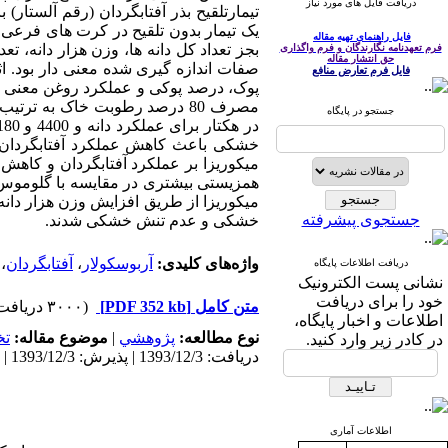
دریافت فایل های مورد نیاز
یک تیمار بدون تلقیح در کرت های فرعی ق
فایل راهنمای تهیه مقاله
بجز تعداد کل دانه ها، وزن هزار دانه، ت
فرم تعهدنامه نگارندگان و فرم واگذاری
حق انتشار مقاله
صفات اندازه گیری شده معنی دار بود. اث
فایل فرم تعارض منافع
پوک، درصد پوکی و عملکرد روغن معنی دار
جستجو در پایگاه
خشکی باعث کاهش عملکرد آفتابگردان شد
میکوریزا از طریق افزایش وزن هزار دانه
جستجوی پیشرفته
خشکی و عدم تنش خشکی شدند.
واژه‌های کلیدی:
آربوسکولار
،
آفتابگردان
،
دریافت اطلاعات پایگاه
نشانی پست الکترونیک
خود را برای دریافت
متن کامل
[PDF 352 kb]
(۳۰۰۰ دریافت)
اطلاعات و اخبار پایگاه،
نوع مطالعه:
پژوهشي
|
موضوع مقاله:
ت
در کادر زیر وارد کنید.
دریافت: 1393/12/3 | پذیرش: 1393/12/3 | انتشار: 1393/12/3
اطلاعات آماری