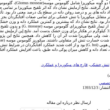
رار گرفتند. نتایج آزمایش نشان داد که اثر تلقیح میکوریزا بر تمامی
عداد دانه های پر و درصد روغن دانه در سطح یک درصد معنی دار بود. ت
ر متقابل میکوریزا با تنش خشکی برای تمامی صفات آفتابگردان بجز عمل
 بود. نتایج نشان داد که بیشترین و کمترین عملکرد دانه و وزن خشک د
در هکتار برای عملکرد دانه و 4400 و 3180 کیلوگرم در هکتار برای وزن خشک بدست آمد. نتایج اِِین 
، ولی میکوریزا شدت اثر آن را کاهش داد. همچنین نتایج این پژو
همزیستی بیشتری در مقایسه با گلوموس هویی (G. hoi) بود و از افت شدید عملکرد آفتابگرد
، تعداد دانه و کاهش میزان پوکی دانه طبق، باعث افزایش عملکرد آفت
تنش خشکی
،
قارچ های میکوریزا و عملکرد.
خصصي
ارسال نظر درباره این مقاله