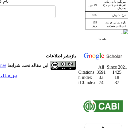
نام ک
میانگین بازه زمانی
فرآیند داوری و نرخ
90 روز
پذیرش
نرخ پذیرش
34%
بازه زمانی فرآیند
135
داوری و پذیرش
روز
نمایه ها
بازنشر اطلاعات
این مقاله تحت شرایط
ense
All
Since 2021
Citations
3591
1425
دوره 11، شماره 2 - ( تابستان 1388 )
h-index
33
18
i10-index
74
37