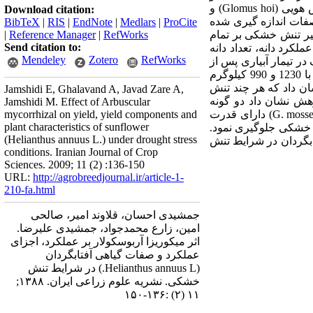
تیمارتلقیح بذر آفتابگردان (رقم آلستار) با دو گونه میکوریزا شامل گلوموس موسه(Glomus mosseae)، گلوموس هویی (Glomus hoi) و
Download citation:
 صفات اندازه گیری شده
BibTeX
|
RIS
|
EndNote
|
Medlars
|
ProCite
أثیر تنش خشکی بر تمام
RefWorks
|
Reference Manager
|
Send citation to:
کرد دانه، تعداد دانه
Mendeley
Zotero
RefWorks
ر تیمار آبیاری پس از
مصرف 80 درصد رطوبت خاک به ترتیب از تیمار تلقیح میکوریزای گلوموس موسه (G. mosseae) و بدون تلقیح با 1230 و 990 کیلوگرم
آزماِِیش نشان داد که هر چند تنش
Jamshidi E, Ghalavand A, Javad Zare A,
هش نشان داد دو گونه
Jamshidi M. Effect of Arbuscular
میکوریزا بر عملکرد آفتابگردان و کاهش شدت خسارت تنش اثر متفاوتی داشتند. میکوریز گلوموس موسه (G. mosseae) دارای قدرت
mycorrhizal on yield, yield components and
plant characteristics of sunflower
ان در شرایط تنش خشکی جلوگیری نمود.
(Helianthus annuus L.) under drought stress
ابگردان در شرایط تنش
conditions. Iranian Journal of Crop
Sciences. 2009; 11 (2) :136-150
URL:
http://agrobreedjournal.ir/article-1-
210-fa.html
جمشیدی احسان، قلاوند امیر، صالحی
امین، زارع محمدجواد، جمشیدی علیرضا.
اثر میکوریزا آربوسکولار بر عملکرد، اجزای
عملکرد و صفات گیاهی آفتابگردان
(Helianthus annuus L.) در شرایط تنش
خشکی. نشریه علوم زراعی ایران. ۱۳۸۸;
۱۱ (۲) :۱۳۶-۱۵۰