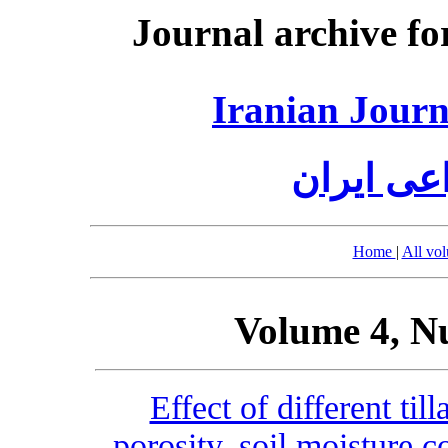
Journal archive fo
Iranian Journ
عی ایران
Home
|
All vo
Volume 4, N
Effect of different ti
porosity, soil moisture 