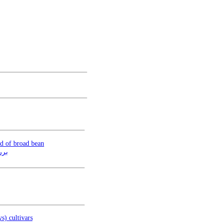
ld of broad bean
برر
s) cultivars