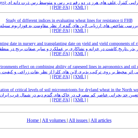
دوره بحرانبی کنترل علف های هرز در دو رقم دیر رس و متوسط رس ذرت دانه ای (ze
|
[PDF-FA]
|
[XML]
|
Study of different indices in evaluating wheat lines for resistance ti FHB
بررسی شاخص های ارزیابی لاین های گندم از نظر مقاومت به فوزاریوم سنبله
|
[PDF-FA]
|
[XML]
|
anting date in nursery and transplanting date on yield and yield components of 
ر بذر ،تاریخ کاشت در خزانه و نشاکاری بر عملکرد و سایر صفات برنج در منطق
|
[PDF-FA]
|
[XML]
|
ironments effect on combining ability of rapeseed lines in agronomics and oil q
 اثر محیط بر روی ترکیب پذیری لاین های کلزا از نظر یفات زراعی و کیفیت 
|
[PDF-FA]
|
[XML]
|
tion of critical levels of soil micronutrionts for dryland wheat in the North we
عیین حد بحرانی عناصر کم مصرف در خاک های گندم دیم در شمال غرب ایران
|
[PDF-FA]
|
[XML]
|
Home
|
All volumes
|
All issues
|
All articles