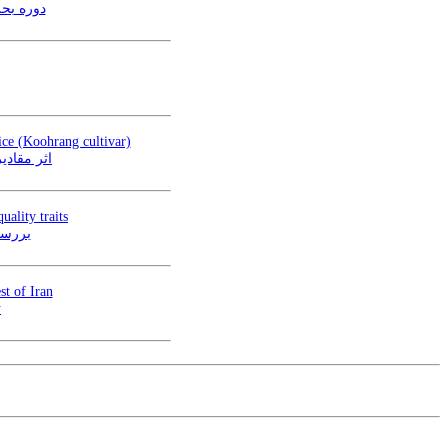
a mays )
rice (Koohrang cultivar)
اثر مقادی
uality traits
بررسی
st of Iran
ت