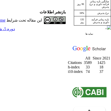
میانگین بازه زمانی
فرآیند داوری و نرخ
90 روز
پذیرش
بازنشر اطلاعات
نرخ پذیرش
34%
بازه زمانی فرآیند
135
این مقاله تحت شرایط
ense
داوری و پذیرش
روز
دوره 5، شماره 4 - ( زمستان 1382 )
نمایه ها
All
Since 2021
Citations
3589
1425
h-index
33
18
i10-index
74
37