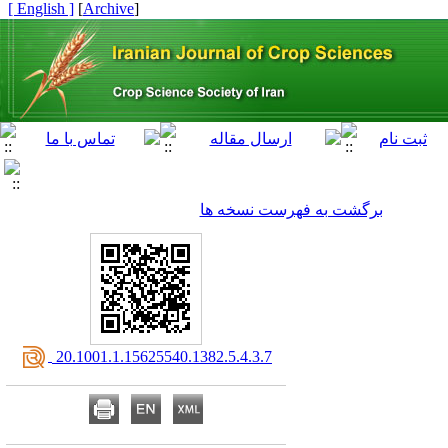
[ English ]
]
Archive
[
برگشت به فهرست نسخه ها
‎ 20.1001.1.15625540.1382.5.4.3.7