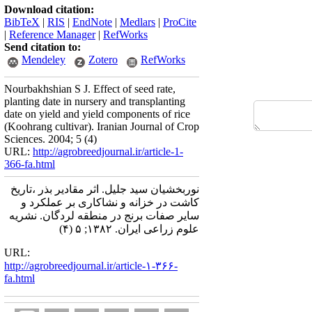
Download citation:
BibTeX
|
RIS
|
EndNote
|
Medlars
|
ProCite
|
Reference Manager
|
RefWorks
Send citation to:
Mendeley
Zotero
RefWorks
Nourbakhshian S J. Effect of seed rate,
planting date in nursery and transplanting
date on yield and yield components of rice
(Koohrang cultivar). Iranian Journal of Crop
Sciences. 2004; 5 (4)
URL:
http://agrobreedjournal.ir/article-1-
366-fa.html
نوربخشیان سید جلیل. اثر مقادیر بذر ،تاریخ
کاشت در خزانه و نشاکاری بر عملکرد و
سایر صفات برنج در منطقه لردگان. نشریه
علوم زراعی ایران. ۱۳۸۲; ۵ (۴)
URL:
http://agrobreedjournal.ir/article-۱-۳۶۶-
fa.html