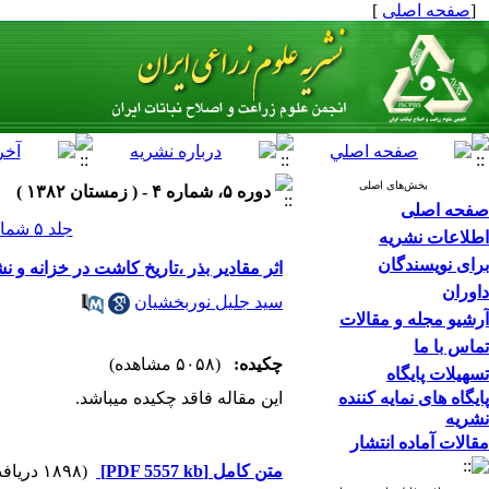
[
صفحه اصلی
]
بخش‌های اصلی
دوره ۵، شماره ۴ - ( زمستان ۱۳۸۲ )
صفحه اصلی
جلد ۵ شماره ۴ صفحات ۰-۰
اطلاعات نشریه
برای نویسندگان
اثر مقادیر بذر ،تاریخ کاشت در خزانه و
داوران
سید جلیل نوربخشیان
آرشیو مجله و مقالات
تماس با ما
چکیده:
(۵۰۵۸ مشاهده)
تسهیلات پایگاه
پایگاه های نمایه کننده
این مقاله فاقد چکیده می​باشد.
نشریه
مقالات آماده انتشار
متن کامل
[PDF 5557 kb]
(۱۸۹۸ دریافت)