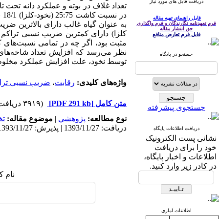
دریافت فایل های مورد نیاز
فایل راهنمای تهیه مقاله
فرم تعهدنامه نگارندگان و فرم واگذاری
حق انتشار مقاله
فایل فرم تعارض منافع
مثبت بود، اگر چه در تمامی نسبت‌های ک
نظر می‌رسد که افزایش تعداد شاخه‌های
جستجو در پایگاه
توسط نخود، علت افزایش عملکرد مخلوط د
واژه‌های کلیدی:
رقابت
،
ضریب نسبی ترا
متن کامل
[PDF 291 kb]
(۳۹۱۹ دریافت)
جستجوی پیشرفته
نوع مطالعه:
پژوهشي
|
موضوع مقاله:
ت
دریافت: 1393/11/27 | پذیرش: 1393/11/27 | انتشار: 1393/11/27
دریافت اطلاعات پایگاه
نشانی پست الکترونیک
خود را برای دریافت
اطلاعات و اخبار پایگاه،
در کادر زیر وارد کنید.
نام ک
اطلاعات آماری