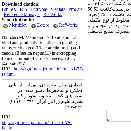
تعداد غلاف در بوته و عملکرد دانه تحت تاثیر نسبت‌های مختلف کاشت قرار گرفتند. نسبت برابری زمین در نسبت کاشت 50:50، 26/1 و
Download citation:
در نسبت کاشت 25:75 (نخود-کلزا) 18/1 بود (به ترتیب 26 و 18 درصد افزایش نسبت به کشت خالص). گیاه کلزا در نسبت‌کاشت 50:50
BibTeX
|
RIS
|
EndNote
|
Medlars
|
ProCite
به عنوان گیاه غالب دارای بالاترین ضریب نسبی تراکم (36/2 KB=) و گیاه نخود به عنوان گونه مغلوب در نسبت کاشت 75:25 (نخود-
RefWorks
|
Reference Manager
|
Send citation to:
 رقابت در کشت مخلوط از نوع مکملی
Mendeley
Zotero
RefWorks
شده بود. در مجموع به
یی مصرف منابع محیطی
Namdari M, Mahmoudi S. Evaluation of
yield and productivity indices in planting
ratios of chickpea (Cicer arietinum L.) and
canola (Brassica napus L.) intercropping.
Iranian Journal of Crop Sciences. 2013; 14
(4) :346-357
URL:
http://agrobreedjournal.ir/article-1-77-
fa.html
نامداری میثم، محمودی سهراب. ارزیابی
عملکرد و شاخص‌های سودمندی در
نسبت‌های کشت مخلوط نخود و کلزا.
نشریه علوم زراعی ایران. ۱۳۹۱; ۱۴ (۴)
:۳۴۶-۳۵۷
URL:
http://agrobreedjournal.ir/article-۱-۷۷-
fa.html