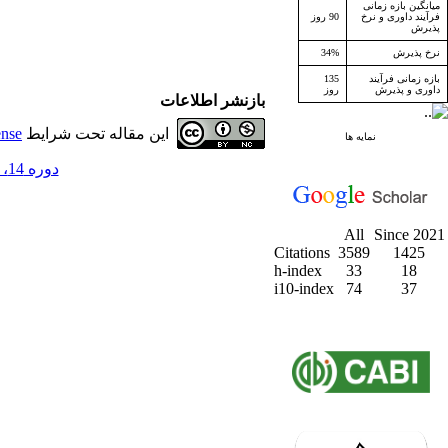
میانگین بازه زمانی
فرآیند داوری و نرخ
90 روز
پذیرش
نرخ پذیرش
34%
بازه زمانی فرآیند
135
داوری و پذیرش
روز
بازنشر اطلاعات
این مقاله تحت شرایط
ense
نمایه ها
دوره 14، شماره 4 - ( زمستان 1391 )
All
Since 2021
Citations
3589
1425
h-index
33
18
i10-index
74
37