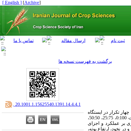
[ English ]
]
Archive
[
برگشت به فهرست نسخه ها
‎ 20.1001.1.15625540.1391.14.4.4.1
‌های کامل تصادفی با چهار تکرار در ایستگاه
تحقیقات کشاورزی استان مازندران، شهرستان قائم‌شهر اجرا شد. تیمارهای آزمایشی شامل نسبت‌های کاشت 0:100، 25:75، 50:50،
داری بر عملکرد و اجزای
 در نخود، ارتفاع بوته،