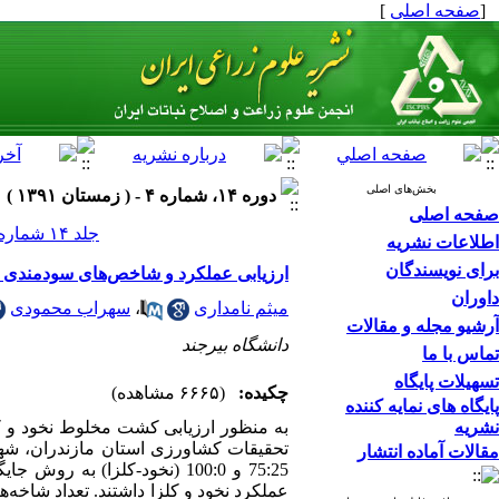
[
صفحه اصلی
]
بخش‌های اصلی
دوره ۱۴، شماره ۴ - ( زمستان ۱۳۹۱ )
صفحه اصلی
جلد ۱۴ شماره ۴ صفحات ۳۵۷-۳۴۶
اطلاعات نشریه
برای نویسندگان
ارزیابی عملکرد و شاخص‌های سودمندی 
داوران
میثم نامداری
،
سهراب محمودی
آرشیو مجله و مقالات
دانشگاه بیرجند
تماس با ما
تسهیلات پایگاه
چکیده:
(۶۶۶۵ مشاهده)
پایگاه های نمایه کننده
نشریه
مقالات آماده انتشار
75:25 و 100:0 (نخود-کلزا) 
عملکرد نخود و کلزا داشتند. تعداد شاخه‌ها