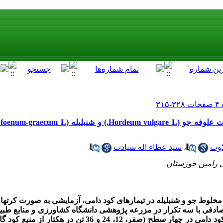
اوت
،
سید عطاء اله سیادت
ی رامین خوزستان
خلوط جو و شنبلیله در تیمارهای کود دامی، آزمایشی به صورت کرت­ها
صادفی با سه تکرار در مزرعه پژوهشی دانشگاه کشاورزی و منابع طبی
سال زراعی 94-1393 انجام شد. سطوح کود دامی در چهار سطح (صفر، 12، 