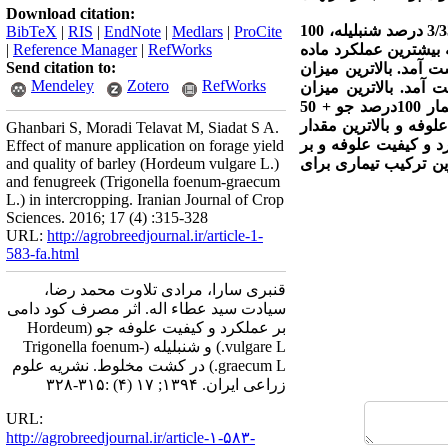
Download citation:
+ 50 درصد شنبلیله، 25 درصد جو + 75 درصد شنبلیله، 100 درصد جو + 6/16درصد شنبلیله، 100درصد جو + 3/33 درصد شنبلیله، 100
BibTeX
|
RIS
|
EndNote
|
Medlars
|
ProCite
که بیشترین عملکرد ماده
RefWorks
|
Reference Manager
|
Send citation to:
د شنبلیله با تیمار کودی 36 تن در هکتار به دست آمد. بالاترین میزان
Mendeley
Zotero
RefWorks
 با تیمار کود دامی 36 تن در هکتار به دست آمد. بالاترین میزان
کربوهیدات کل از تیمار جو خالص با سطح کودی 24 تن در هکتار به دست آمد. براساس نتایج این آزمایش، تیمار 100درصد جو + 50
 کیفیت علوفه و بالاترین مقدار
Ghanbari S, Moradi Telavat M, Siadat S A.
عملکرد و کیفیت علوفه و بر
Effect of manure application on forage yield
ف 36 تن در هکتار کود دامی، بهترین ترکیب تیماری برای
and quality of barley (Hordeum vulgare L.)
and fenugreek (Trigonella foenum-graecum
L.) in intercropping. Iranian Journal of Crop
Sciences. 2016; 17 (4) :315-328
URL:
http://agrobreedjournal.ir/article-1-
583-fa.html
قنبری سارا، مرادی تلاوت محمد رضا،
سیادت سید عطاء اله. اثر مصرف کود دامی
بر عملکرد و کیفیت علوفه جو (Hordeum
vulgare L.) و شنبلیله (Trigonella foenum-
graecum L.) در کشت مخلوط. نشریه علوم
زراعی ایران. ۱۳۹۴; ۱۷ (۴) :۳۱۵-۳۲۸
URL:
http://agrobreedjournal.ir/article-۱-۵۸۳-