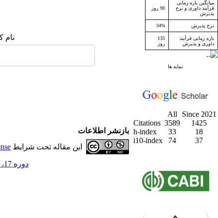
میانگین بازه زمانی
فرآیند داوری و نرخ
90 روز
پذیرش
نرخ پذیرش
34%
نام ک
بازه زمانی فرآیند
135
داوری و پذیرش
روز
نمایه ها
All
Since 2021
Citations
3589
1425
بازنشر اطلاعات
h-index
33
18
i10-index
74
37
این مقاله تحت شرایط
ense
دوره 17، شماره 4 - ( زمستان 1394 )