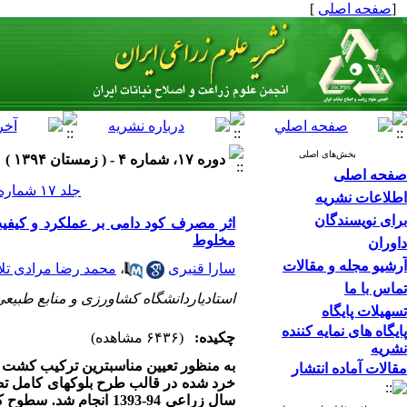
[
صفحه اصلی
]
بخش‌های اصلی
دوره ۱۷، شماره ۴ - ( زمستان ۱۳۹۴ )
صفحه اصلی
جلد ۱۷ شماره ۴ صفحات ۳۲۸-۳۱۵
اطلاعات نشریه
برای نویسندگان
مخلوط
داوران
آرشیو مجله و مقالات
سارا قنبری
،
محمد رضا مرادی تل
تماس با ما
استادیاردانشگاه کشاورزی و منابع طبیع
تسهیلات پایگاه
پایگاه های نمایه کننده
چکیده:
(۶۴۳۶ مشاهده)
نشریه
به منظور تعیین مناسب­ترین ترکیب کشت م
مقالات آماده انتشار
خرد شده در قالب طرح بلوک­های کامل ت