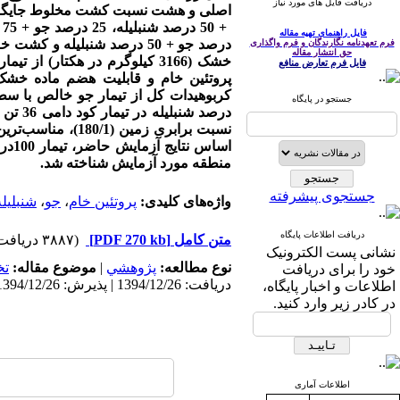
دریافت فایل های مورد نیاز
اصلی و هشت نسبت­ کشت مخلوط جایگزینی و افزایشی شامل 75 درصد
فایل راهنمای تهیه مقاله
درصد جو + 50 درصد شنبلیله 
فرم تعهدنامه نگارندگان و فرم واگذاری
حق انتشار مقاله
فایل فرم تعارض منافع
جستجو در پایگاه
درصد 
نسبت برابری زمین
منطقه مورد آزمایش شناخته شد.
جستجوی پیشرفته
واژه‌های کلیدی:
پروتئین خام
،
جو
،
شنبلیله
دریافت اطلاعات پایگاه
متن کامل
[PDF 270 kb]
(۳۸۸۷ دریافت)
نشانی پست الکترونیک
نوع مطالعه:
پژوهشي
|
موضوع مقاله:
ت
خود را برای دریافت
دریافت: 1394/12/26 | پذیرش: 1394/12/26 | انتشار: 1394/12/26
اطلاعات و اخبار پایگاه،
در کادر زیر وارد کنید.
اطلاعات آماری