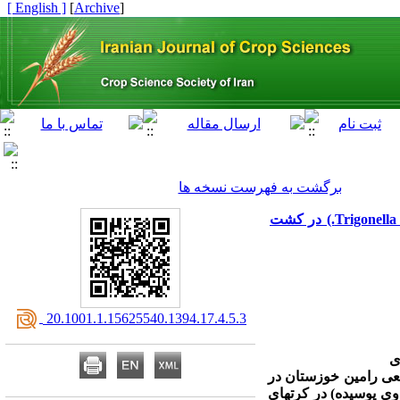
[ English ]
]
Archive
[
برگشت به فهرست نسخه ها
اثر مصرف کود دامی بر عملکرد و کیفیت علوفه جو (Hordeum vulgare L.) و شنبلیله (Trigonella foenum-graecum L.) در کشت
‎ 20.1001.1.15625540.1394.17.4.5.3
ی
عی رامین خوزستان در
24 و 36 تن در هکتار از منبع کود گاوی پوسیده) در کرت­های