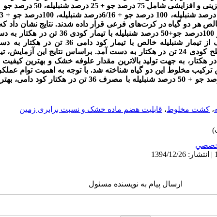
 جو + 25 درصد شنبلیله، 50 درصد جو
و کشت خالص هر دو گیاه در کرت‌های فرعی قرار داده شدند. نتایج نشان داد 
خشک (3166 کیلوگرم در هکتار) از تیمار 100درصد جو+50 درص
پروتئین خام و قابلیت هضم ماده خشک از تیمار شنبلیله خالص
شنبلیله در تیمار کود دامی 36 تن در هکتار، به جهت تولید بالاترین مقدار علوفه خشک و بهترین
 (180/1)، مناسب‌ترین ترکیب مخلوط این دو گیاه شناخته شد. با توجه به اهمیت توام 
اساس نتایج آزمایش حاضر، تیمار 100درصد جو + 50 درصد شنبلیله با مصر
،
کشت مخلوط
،
قابلیت هضم ماده خشک و نسبت برابری زمین
خصصي
ارسال پیام به نویسنده مسئول