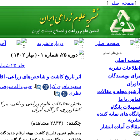
[
صفحه اصلی
]
بخش‌های اصلی
دوره ۲۵، شماره ۱ - ( بهار ۱۴۰۲ )
صفحه اصلی
جلد ۲۵ شماره ۱ صفحات ۴۱-۲۰
اطلاعات نشریه
برای نویسندگان
اثر تاریخ کاشت و شاخص‌های زراعی- اقلیمی بر عملکرد دانه 
داوران
سعید باقری کیا
،
حبیب اله سوقی
آرشیو مجله و مقالات
نظری
تماس با ما
بخش تحقیقات علوم زراعی و باغی، مرکز
تسهیلات پایگاه
کشاورزی، گرگان، ایران
پایگاه های نمایه کننده
نشریه
چکیده:
(۲۸۳۴ مشاهده)
مقالات آماده انتشار
1400) در ایستگاه تحقیقات کشاورزی گرگان به‌صورت کرت‌های خرد شده بر پایه طرح بلوک‌های کامل تصادفی با چهار