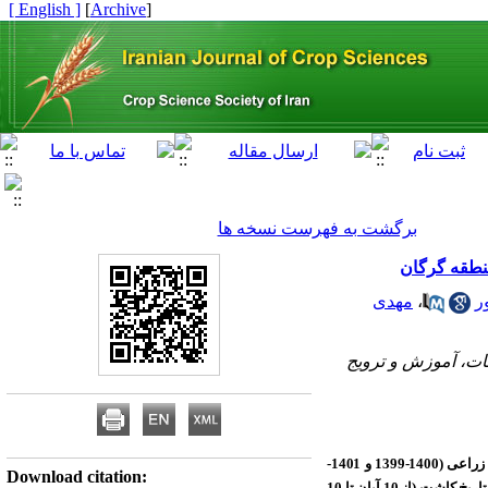
[ English ]
]
Archive
[
برگشت به فهرست نسخه ها
ر
،
مهدی
ات، آموزش و ترویج
به‌منظور تعیین تـاریـخ کاشت بهینه ارقام جدید گندم نان و بررسی ارتباط عملکرد دانه با شاخص‌های زراعی- اقلیمی، آزمایشی در دو سال زراعی (1400-1399 و 1401-
Download citation:
هفت تاریخ کاشت (از 10 آبان تا 10