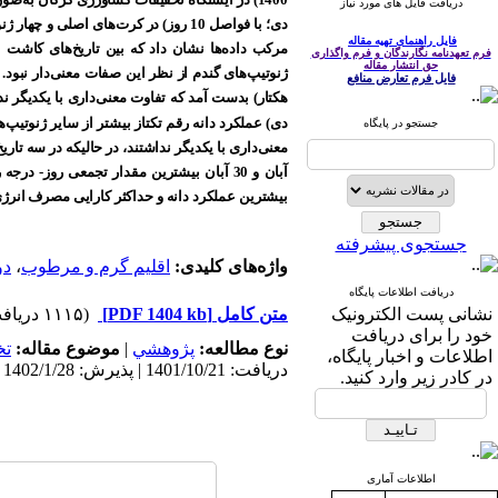
دریافت فایل های مورد نیاز
دی؛ با فواصل 10 روز) در کرت‌های اصلی و چهار ژنوتیپ گندم نان بهاره (ارقام آراز، آرمان، تکتاز و لاین
فایل راهنمای تهیه مقاله
مرکب داده‌ها نشان داد که بین تاریخ‌های کاشت‌ 
فرم تعهدنامه نگارندگان و فرم واگذاری
حق انتشار مقاله
فایل فرم تعارض منافع
دی) عملکرد دانه رقم تکتاز بیشتر از سایر ژنوتیپ‌ها بود. سه تاریخ کاشت اول (10،
جستجو در پایگاه
آبان و 30 آبان بیشترین مقدار تجمعی روز- درجه رشد (
بیشترین عملکرد دانه و حداکثر کارایی مصرف انرژی در شرایط اقلی
جستجوی پیشرفته
واژه‌های کلیدی:
اقلیم گرم و مرطوب
،
دو
دریافت اطلاعات پایگاه
نشانی پست الکترونیک
متن کامل
[PDF 1404 kb]
(۱۱۱۵ دریافت)
خود را برای دریافت
نوع مطالعه:
پژوهشي
|
موضوع مقاله:
ت
اطلاعات و اخبار پایگاه،
دریافت: 1401/10/21 | پذیرش: 1402/1/28 | انتشار: 1402/3/10
در کادر زیر وارد کنید.
اطلاعات آماری