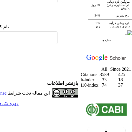
میانگین بازه زمانی
فرآیند داوری و نرخ
90 روز
پذیرش
نرخ پذیرش
34%
بازه زمانی فرآیند
135
نام ک
داوری و پذیرش
روز
نمایه ها
All
Since 2021
Citations
3589
1425
h-index
33
18
بازنشر اطلاعات
i10-index
74
37
این مقاله تحت شرایط
ense
دوره 25، شماره 1 - ( بهار 1402 )