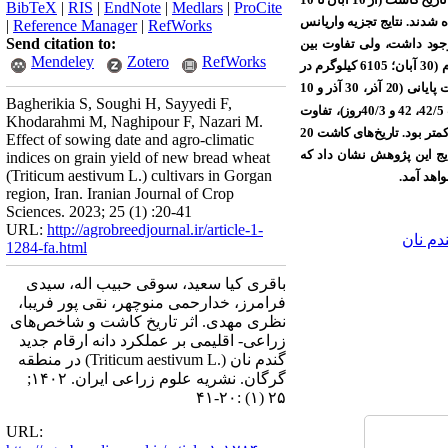
BibTeX
|
RIS
|
EndNote
|
Medlars
|
ProCite
 شدند. نتایج تجزیه واریانس
|
Reference Manager
|
RefWorks
Send citation to:
 وجود داشت، ولی تفاوت بین
Mendeley
Zotero
RefWorks
ژنوتیپ‌های گندم از نظر این صفات معنی‌دار نبود. بیشترین عملکرد دانه در تاریخ‌های کاشت‌ دوم (20 آبان؛ 6235 کیلوگرم در هکتار) و سوم (30 آبان؛ 6105 کیلوگرم در
هکتار) بدست آمد که تفاوت معنی‌داری با یکدیگر نداشتند، ولی به طور معنی‌داری بیشتر از تاریخ‌های کاشت‌ بعدی بودند. در سه تاریخ کاشت پایانی (20 آذر، 30 آذر و 10
Bagherikia S, Soughi H, Sayyedi F,
(به‌ترتیب 42/5، 42 و 40/3روز)، تفاوت
Khodarahmi M, Naghipour F, Nazari M.
معنی‌داری با یکدیگر نداشتند، در حالیکه در سه تاریخ کاشت پایانی، طول دوره پر شدن دانه (به‌ترتیب 35/6، 34/1و 33 روز) بطور معنی‌داری کمتر بود. تاریخ‌های کاشت‌ 20
Effect of sowing date and agro-climatic
ب 782 و 773 روز- درجه رشد). نتایج این پژوهش نشان داد که
indices on grain yield of new bread wheat
(Triticum aestivum L.) cultivars in Gorgan
region, Iran. Iranian Journal of Crop
Sciences. 2023; 25 (1) :20-41
URL:
http://agrobreedjournal.ir/article-1-
دم نان
1284-fa.html
باقری کیا سعید، سوقی حبیب اله، سیدی
فرامرز، خدارحمی منوچهر، نقی پور فریبا،
نظری مهدی. اثر تاریخ کاشت و شاخص‌های
زراعی- اقلیمی بر عملکرد دانه ارقام جدید
گندم نان (.Triticum aestivum L) در منطقه
گرگان. نشریه علوم زراعی ایران. ۱۴۰۲;
۲۵ (۱) :۲۰-۴۱
URL: