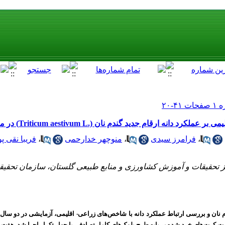
ارقام جدید گندم نان (.Triticum aestivum L) در منطقه گرگان
،
فرامرز سیدی
،
منوچهر خدارحمی
،
فریبا نقی پو
 تحقیقات و آموزش کشاورزی و منابع طبیعی گلستان، سازمان تحقیق
تکرار اجرا شد.