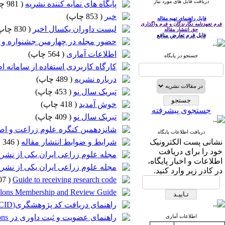
دریافت فایل های مورد نیاز
پایگاه های نمایه کننده نشریه
(
981 چاپ
خبر
(
853 چاپ
)
فایل راهنمای تهیه مقاله
فرم تعهدنامه نگارندگان و فرم واگذاری
لیست داوران یکسال اخیر
(
830 چاپ
حق انتشار مقاله
فایل فرم تعارض منافع
حضور مجله در چهارمین جشنواره و نما
اطلاعات آماری
(
564 چاپ
)
جستجو در پایگاه
کارگاه کاربردی استفاده از سامانه 
درباره نشریه
(
489 چاپ
)
تبریک سال نو
(
453 چاپ
)
خوش آمدید
(
418 چاپ
)
جستجوی پیشرفته
تبریک سال نو
(
409 چاپ
)
شانزدهمین کنگره علوم زراعت و اصلا
دریافت اطلاعات پایگاه
نشانی پست الکترونیک
شرایط و ضوابط انتشار مقاله
(
346 چاپ
خود را برای دریافت
مجله علوم زراعی ایران یکی از نشر
اطلاعات و اخبار پایگاه،
مجله علوم زراعی ایران یکی از نشر
در کادر زیر وارد کنید.
Guide to receiving research code
(
307 چاپ
lons Membership and Review Guide
راهنمای دریافت کد پژوهشگری(ORCID)
راهنمای عضویت و ثبت داوری در Publons
اطلاعات آماری