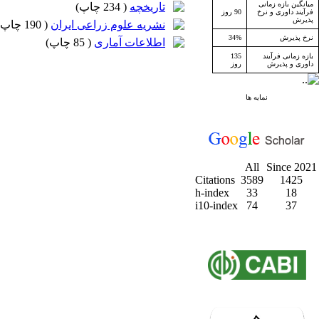
میانگین بازه زمانی
تاریخچه
(
234 چاپ
)
فرآیند داوری و نرخ
90 روز
پذیرش
نشریه علوم زراعی ایران
(
190 چاپ
نرخ پذیرش
34%
اطلاعات آماری
(
85 چاپ
)
بازه زمانی فرآیند
135
داوری و پذیرش
روز
نمایه ها
All
Since 2021
Citations
3589
1425
h-index
33
18
i10-index
74
37