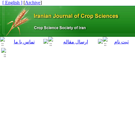
[ English ]
]
Archive
[