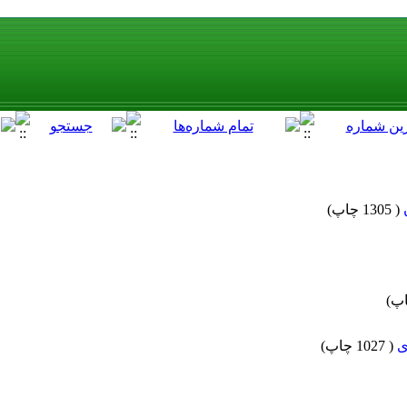
(
1305 چاپ
)
)
ی
(
1027 چاپ
)