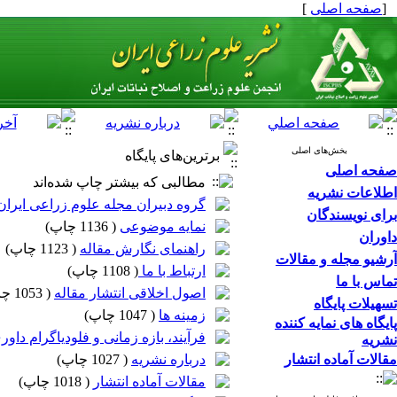
[
صفحه اصلی
]
بخش‌های اصلی
برترین‌های پایگاه
صفحه اصلی
مطالبی که بیشتر چاپ شده‌اند
اطلاعات نشریه
گروه دبیران مجله علوم زراعی ایران
برای نویسندگان
نمایه موضوعی
(
1136 چاپ
)
داوران
راهنمای نگارش مقاله
(
1123 چاپ
)
آرشیو مجله و مقالات
ارتباط با ما
(
1108 چاپ
)
تماس با ما
اصول اخلاقی انتشار مقاله
(
1053 چاپ
تسهیلات پایگاه
زمینه ها
(
1047 چاپ
)
پایگاه های نمایه کننده
فرآیند، بازه زمانی و فلودیاگرام داور
نشریه
مقالات آماده انتشار
درباره نشریه
(
1027 چاپ
)
مقالات آماده انتشار
(
1018 چاپ
)