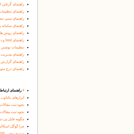
راهنمای گرفتن enamad و درج لوگوی مربوطه در پایگاه
راهنمای تنظیمات
راهنمای متنی تن
راهنمای سامانه پی
راهنمای روش های
راهنمای html و درج متون فارسی و انگلیسی با چینش و جهت مناسب
تنظیمات نوشتن ف
راهنمای مدیریت پ
راهنمای گزارش گ
راهنمای درج متون در فا
#
راهنمای ارتباط 
ابزارهای یکتاوب 
نحوه ثبت مقالات منتشر 
نحوه ثبت مقالات منتشر 
چگونه فایل پی دی اف ( PDF ) قابل جست و جو در کاوشگر ویژه ی اسناد 
چرا گوگل اسکالر 
تهیه خروجی XML مقالات برای ثبت در نمایه هایی مثل ISC، DOAJ یا Index Cpoernicus