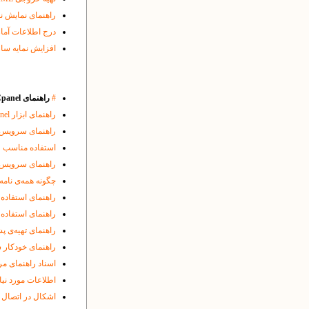
راهنمای نمایش ن
درج اطلاعات آماری گوگل اسکالر ( r
افزایش نمایه ساز
#
راهنمای Cpanel و سایر ابزارها و مباحث سرور:
راهنمای ابزار
nel
راهنمای سرویس Webmail بر روی سرور یکتا
استفاده مناسب 
راهنمای سرویس FTP بر روی سرور یکتا
چگونه‌ همه‌ی نامه
راهنمای استفاده از
راهنمای استفاده ا
راهنمای تهیه‌ی پش
راهنمای خودکار 
اسناد راهنمای م
اطلاعات مورد نی
اشکال در اتصال 