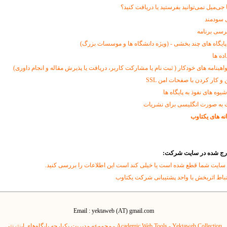
ا جی‌میل نمی‌توانید بفرستید یا دریافت کنید؟
 سودمند
رسی برنامه
پایگاه های چند بخشی - (ویژه دانشگاه ها و موسسات بزرگ)
اده ها
اهینامه های خودکار ( ثبت نام یا مشارکت کاربر، دریافت یا پذیرش مقاله و انجام داوری)
و کار کردن با صفحات امن SSL
وه های نفوذ به پایگاه ها
 به صورت انگلیسی برای نشریات
نه های یکتاوب
درج شده در سایت شرکت:
 سایت شما قطع شده است یا خیلی کند است این اطلاعات را بررسی کنید.
تباط اثربخش با واحد پشتیبانی شرکت یکتاوب
Email : yektaweb (AT) gmail.com
Yektaweb Collection - مجموعه مدیریت یکپارچه پایگاه‌های اینترنتی
Academic Web Tools -