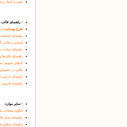
نحوه ی ایجاد درخواست CSR و نصب SSL
#
راهنمای قالب ه
طرح بهسایت:
ار
راهنمای استفاده 
آشنایی با قالب گ
راهنمای ساخت و
راهنمای فایل‌ها 
کدهای عمومی سود
نکاتی در خصوص حذف cache مرورگر ها
راهنمای بازیابی 
راهنمای افزودن 
#
سایر موارد:
چگونه صفحات پایگ
راهنمای تبدیل فایل
راهنمای تنظیم فایرفاکس (Firefox) برای ایجاد امک