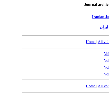
Journal archiv
Iranian Jo
ایران
Home
|
All vo
Vol
Vol
Vol
Vol
Home
|
All vo