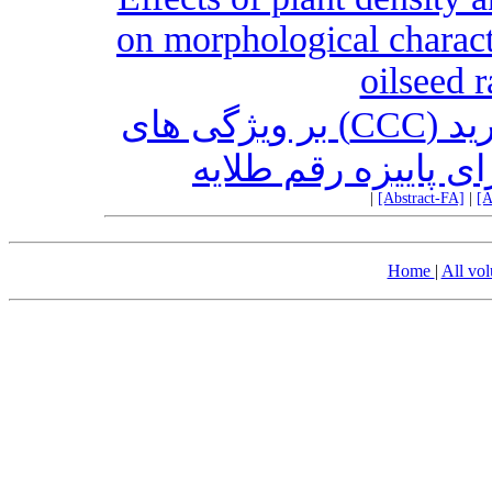
on morphological charactr
oilseed 
تأثیر تراکم بوته و کلرمکوات کلرید (CCC) بر ویژگی های
ی پاییزه رقم طلایه
|
[Abstract-FA]
|
[A
Home
|
All vo