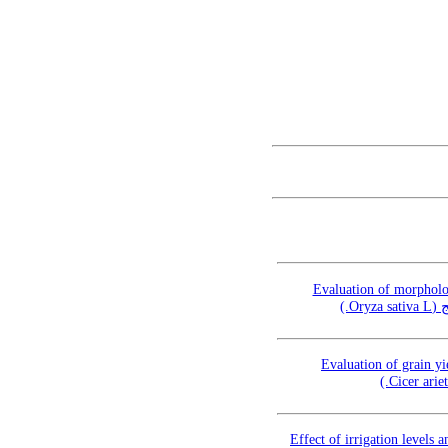
Evaluation of morpholog
نج
Evaluation of grain yi
Effect of irrigation levels