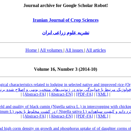
Journal archive for Google Scholar Robot!
Iranian Journal of Crop Sciences
نشریه علوم زراعی ایران
Home
|
All volumes
|
All issues
|
All articles
Volume 16, Number 3 (2014-10)
ical characteristics related to lodging in selected native and improved rice (Or
یابی صفات مورفولوژیک مرتبط با خوابیدگی بوته در ژنوتیپ‌های منتخب بومی و اصلاح شده بر
|
[Abstract-FA]
|
[Abstract-EN]
|
[PDF-FA]
|
[XML]
|
eld and quality of black cumin (Nigella sativa L.) in intercropping with chickp
ارزیابی عمکرد دانه و کیفیت سیاهدانه (Nigella sativa L.) لوط با نخود
|
[Abstract-FA]
|
[Abstract-EN]
|
[PDF-FA]
|
[XML]
|
 and high corm density on growth and phosphorus uptake of of daughter corms of