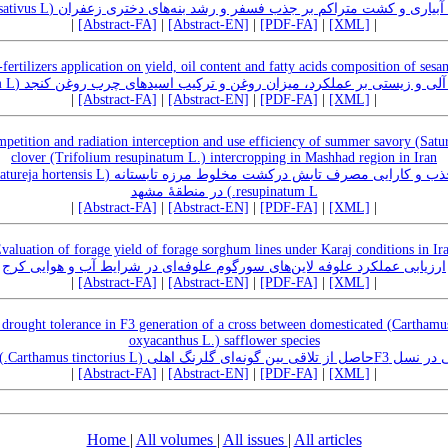
اثر میزان آبیاری و کشت متراکم بر جذب فسفر و رشد بنه‌های دختری زعفران (Crocus 
|
[Abstract-FA]
|
[Abstract-EN]
|
[PDF-FA]
|
[XML]
|
-fertilizers application on yield, oil content and fatty acids composition of s
اثر مصرف کودهای آلی و زیستی بر عملکرد، میزان روغن و ترکیب اسیدهای چرب روغن کنجد
|
[Abstract-FA]
|
[Abstract-EN]
|
[PDF-FA]
|
[XML]
|
petition and radiation interception and use efficiency of summer savory (Satur
clover (Trifolium resupinatum L.) intercropping in Mashhad region in Iran
resupinatum L.) در منطقۀ مشهد
|
[Abstract-FA]
|
[Abstract-EN]
|
[PDF-FA]
|
[XML]
|
valuation of forage yield of forage sorghum lines under Karaj conditions in Ir
ارزیابی عملکرد علوفه لاین‌های سورگوم ‌علوفه‌ای در شرایط آب و هوایی کرج
|
[Abstract-FA]
|
[Abstract-EN]
|
[PDF-FA]
|
[XML]
|
 drought tolerance in F3 generation of a cross between domesticated (Carthamus
oxyacanthus L.) safflower species
زیابی تنوع و تحمل به خشکی در نسل
|
[Abstract-FA]
|
[Abstract-EN]
|
[PDF-FA]
|
[XML]
|
Home
|
All volumes
|
All issues
|
All articles