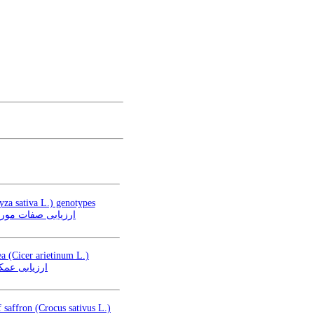
yza sativa L.) genotypes
ارز (Oryza sativa L.)
ea (Cicer arietinum L.)
در کشت مخ (Cicer arietinum L.)
 saffron (Crocus sativus L.)