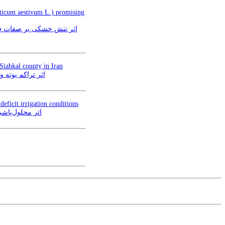
riticum aestivum L.) promising
 Siahkal county in Iran
edik) در شهرستان سیاهکل
eficit irrigation conditions
um L) در شرایط کم‌آبیاری