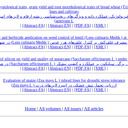
hysiological traits, grain yield and root morphological traits of bread wheat (T
lines and cultivars
aestivum L)
|
[Abstract-FA]
|
[Abstract-EN]
|
[PDF-FA]
|
[XML]
|
y and herbicide application on weed control of lentil (Lens culinaris Medik.) at
اثر تراکم بوته و مصرف علف‌کش بر کنترل علف‌های هرز عدس (.Lens culinaris M
|
[Abstract-FA]
|
[Abstract-EN]
|
[PDF-FA]
|
[XML]
|
n of silicon on yield and quality of sugarcane (Saccharum officinarum L.) under d
اثر محلول‌پاشی برگی سیلیکون بر عملکرد و کیفیت نیشکر (.Saccharum officinar
|
[Abstract-FA]
|
[Abstract-EN]
|
[PDF-FA]
|
[XML]
|
Evaluation of maize (Zea mays L.) inbred lines for drought stress tolerance
ارزیابی تحمل تنش خشکی در اینبرد لاین‌های ذرت (.Zea mays L)
|
[Abstract-FA]
|
[Abstract-EN]
|
[PDF-FA]
|
[XML]
|
Home
|
All volumes
|
All issues
|
All articles