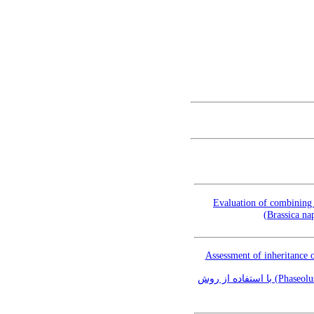
Evaluation of combining a
Assessment of inheritance 
ارزیابی وراثت‌پذیری مقاومت به نژاد یک نماتد مولد گره ریشه (Meloidogyne javanica) در لوبیا (.Phaseolus vulgaris L) با استفاده از روش