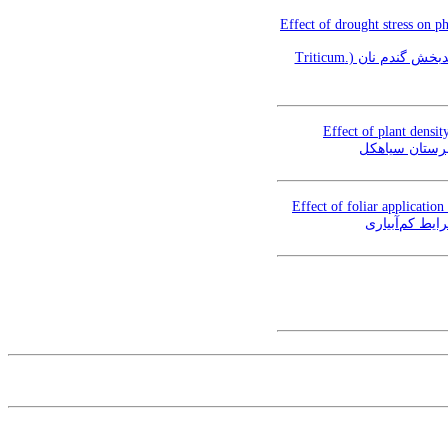
Effect of drought stress on p
اثر تنش خشکی بر صفات فیزیولوژیک، عملکرد دانه و ویژگی‌های ریخت‌شناسی ریشه ارقام و لاین‌های امیدبخش گندم نان (.Triticum
Effect of plant densit
Effect of foliar applicatio