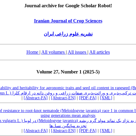
Journal archive for Google Scholar Robot!
Iranian Journal of Crop Sciences
نشریه علوم زراعی ایران
Home
|
All volumes
|
All issues
|
All articles
Volume 27, Number 1 (2025-5)
bility and heritability for agronomic traits and seed oil content in rapeseed (Br
ارزیابی قابلیت ترکیب‌پذیری و وراثت‌پذیری صفات زراعی و روغن دانه در ارقام کلزا (.Br
|
[Abstract-FA]
|
[Abstract-EN]
|
[PDF-FA]
|
[XML]
|
of resistance to root-knot nematode (Meloidogyne javanica) race 1 in common b
using generations mean analysis
تجزیه میانگین نسل‌ها
|
[Abstract-FA]
|
[Abstract-EN]
|
[PDF-FA]
|
[XML]
|