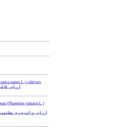
assica napus L.) cultivars
assica napus L)
ean (Phaseolus vulgaris L.)