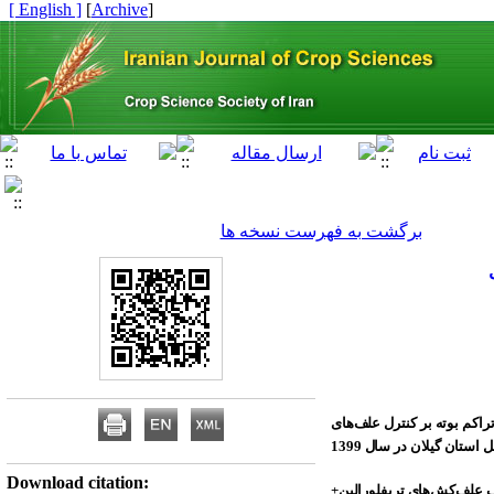
[ English ]
]
Archive
[
برگشت به فهرست نسخه ها
اکم بوته بر کنترل علف‌های
کامل تصادفی با سه تکرار در بخش دیلمان شهرستان سیاهکل استان گیلان در سال 1399
Download citation:
ی، مصرف علف‌کش‌های تری‏فلورالین+