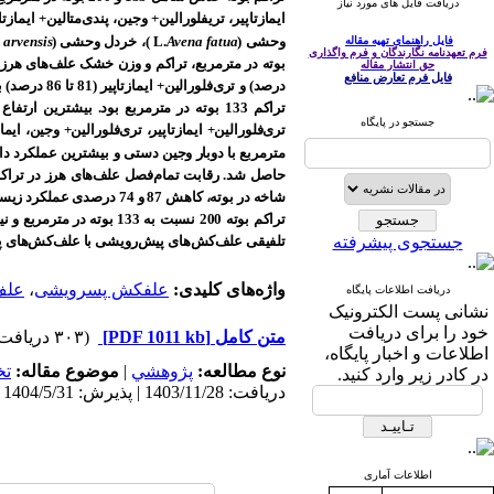
دریافت فایل های مورد نیاز
ایمازتاپیر، تری‏فلورالین+ وجین، پندی‌متالین+ ایما
وحشی (
Avena fatua
L.
)،
خردل وحشی (
 arvensis
فایل راهنمای تهیه مقاله
فرم تعهدنامه نگارندگان و فرم واگذاری
حق انتشار مقاله
فایل فرم تعارض منافع
جستجو در پایگاه
مترمربع با دوبار وجین دستی و
تراکم بوته 200 نسبت به 133 بوته در مترمربع و نیز کاهش قابل توجه عملکرد عدس در اثر رقابت علف‌های هرز و لزوم کنترل کامل علف
جستجوی پیشرفته
تلفیقی علف
کش
های پیش‌رویشی با علف‌کش
های پ
واژه‌های کلیدی:
علفکش پسرویشی
،
علف‌ک
دریافت اطلاعات پایگاه
نشانی پست الکترونیک
خود را برای دریافت
متن کامل
[PDF 1011 kb]
(۳۰۳ دریافت)
اطلاعات و اخبار پایگاه،
نوع مطالعه:
پژوهشي
|
موضوع مقاله:
ت
در کادر زیر وارد کنید.
دریافت: 1403/11/28 | پذیرش: 1404/5/31 | انتشار: 1404/8/5
اطلاعات آماری