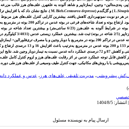
زتاپیر، پندی‌متالین+ وجین، ایمازتاپیر و شاهد آلوده به علف‏هرز. علف‌های هرز غالب مزر
Sinapis
L.
) و گل‌گندم (
Centaurea depressa
M. Bieb.
)
.
تراکم 133 بوته در مترمربع بود. بیشترین ارتفاع بوته در شرایط آلوده به علف‌هرز (6/23 سانتی‌مت
شاخه در بوته، کاهش 87 و 74 درصدی عملکرد زیستی و کاهش 87 و 72 درصدی عملکرد دانه عدس نسبت به تیمار دوبار
ه
س‌رویشی یا با روش
های مکانیکی، جهت کنترل طیف وسیعی از علف
های هرز طی دوره 
ش پیش‎رویشی
،
مدیریت تلفیقی علف‌های هرز
،
عدس و عملکرد دانه
خصصي
ارسال پیام به نویسنده مسئول