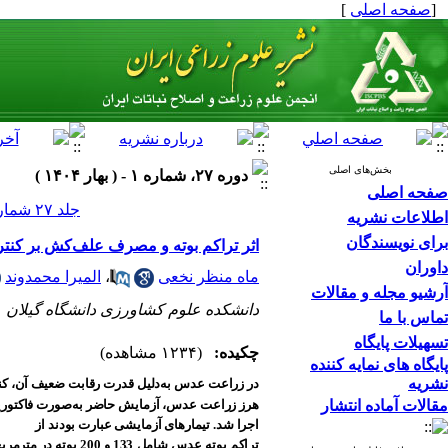
[
صفحه اصلی
]
بخش‌های اصلی
دوره ۲۷، شماره ۱ - ( بهار ۱۴۰۴ )
صفحه اصلی
جلد ۲۷ شماره ۱ صفحات ۵۶-۳۹
اطلاعات نشریه
برای نویسندگان
اثر تراکم بوته و مصرف علف‌کش بر کنترل علف‌های هرز عدس (.dik
داوران
ماه منظر نخعی
،
المیرا محمدوند
آرشیو مجله و مقالات
دانشکده علوم کشاورزی دانشگاه گیلان
تماس با ما
تسهیلات پایگاه
چکیده:
(۱۲۳۴ مشاهده)
پایگاه های نمایه کننده
نشریه
در زراعت عدس به‌دلیل قدرت رقابت ضعیف آن، کنت
مقالات آماده انتشار
هرز زراعت عدس، آزمایش حاضر به‌صورت فاکتوری
اجرا شد. تیمارهای آزمایشی عبارت بودند از
تراکم بوته عدس شام