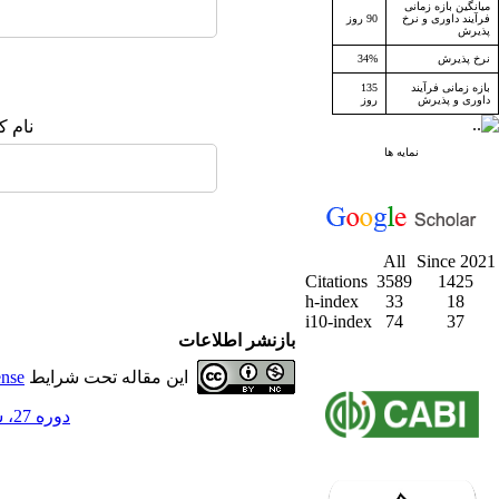
میانگین بازه زمانی
فرآیند داوری و نرخ
90 روز
پذیرش
نرخ پذیرش
34%
بازه زمانی فرآیند
135
داوری و پذیرش
روز
نام ک
نمایه ها
All
Since 2021
Citations
3589
1425
h-index
33
18
i10-index
74
37
بازنشر اطلاعات
این مقاله تحت شرایط
ense
دوره 27، شماره 1 - ( بهار 1404 )