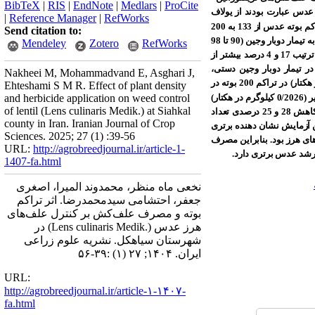
BibTeX
|
RIS
|
EndNote
|
Medlars
|
ProCite
عه عدس عبارت بودند از یولاف
|
Reference Manager
|
RefWorks
نتایج نشان داد که با افزایش تراکم بوته عدس از 133 به 200
Send citation to:
بوته در مترمربع، تراکم و وزن خشک علف‌های هرز در هر دو نوبت نمونه‏برداری کاهش یافتند. بیشترین کارایی کنترل علف‌های هرز مربوط به تیمار دوبار وجین (90 تا 98
Mendeley
Zotero
RefWorks
درصد) و تری‌فلورالین+ ایمازتاپیر (81 تا 86 درصد) بود. ارتفاع بوته و تعداد شاخه‌های فرعی در بوته عدس در تراکم 200 بوته در مترمربع به‌ترتیب 17 و 4 درصد بیشتر از
ر) و بیشترین تعداد شاخه در بوته در تیمار دوبار وجین دستی،
Nakheei M, Mohammadvand E, Asghari J,
تری‌فلورالین+ ایمازتاپیر، تری‌فلورالین+ وجین، ایمازتاپیر (2/5 شاخه در بوته) ثبت شد. بیشترین عملکرد زیستی عدس (3/4031 کیلوگرم در هکتار) در تراکم 200 بوته در
Ehteshami S M R. Effect of plant density
بیشترین عملکرد دانه عدس در تراکم 200 بوته در مترمربع با دوبار وجین و یا مصرف تری‌فلورالین+ ایمازتاپیر (0/2026 کیلوگرم در هکتار)
and herbicide application on weed control
of lentil (Lens culinaris Medik.) at Siahkal
حاصل شد. رقابت تمام‌فصل علف‌های هرز در تراکم 133 و 200 بوته عدس در مترمربع به‌ترتیب باعث افزایش 16 و 13 درصدی ارتفاع و کاهش 28 و 25 درصدی تعداد
county in Iran. Iranian Journal of Crop
 وجین شد. نتایج این آزمایش نشان دهنده برتری
Sciences. 2025; 27 (1) :39-56
ای هرز بود. بنابراین مصرف
URL:
http://agrobreedjournal.ir/article-1-
رشد عدس برتری دارد.
1407-fa.html
نخعی ماه منظر، محمدوند المیرا، اصغری
جعفر، احتشامی سیدمحمدرضا. اثر تراکم
بوته و مصرف علف‌کش بر کنترل علف‌های
هرز عدس (.Lens culinaris Medik) در
شهرستان سیاهکل. نشریه علوم زراعی
ایران. ۱۴۰۴; ۲۷ (۱) :۳۹-۵۶
URL:
http://agrobreedjournal.ir/article-۱-۱۴۰۷-
fa.html