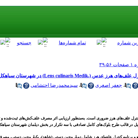
Lens culinaris Me) در شهرستان سیاهکل
،
جعفر اصغری
،
سیدمحمدرضا احتشامی
رل علف‌های هرز ضروری است. به‌‌منظور ارزیابی اثر مصرف علف‌کش‌های ثبت‌شده و تر
ل
در قالب طرح بلوک‌های
ل 133 و 200 بوته در مترمربع و برنامه کنترل علف‏های هرز شامل دوبار وجین دستی (شاهد)، یک‏بار وجین دست