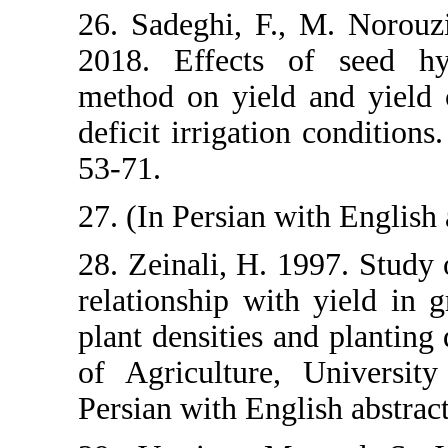
26. Sadeghi, 
2018. Effec
method on yi
deficit irriga
53-71.
27. (In Persia
28. Zeinali, 
relationship 
plant densiti
of Agricultu
Persian with E