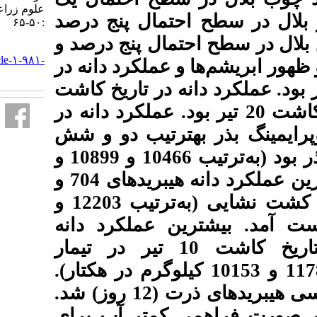
علوم زراعی ایران. ۱۳۹۹; ۲۲ (۱)
تمال پنج درصد
:۵۰-۶۵
تمال پنج درصد و
URL:
http://agrobreedjournal.ir/article-۱-۹۸۱-
 عملکرد دانه در
fa.html
 در تاریخ کاشت
10 اریخ کاشت 20 تیر بود. عملکرد دانه در
ترتیب دو و شش
درصد برتر از کاشت مستقیم بذر بود (به‌ترتیب 10466 و 10899 و
10300 کیلوگرم در هکتار). بیشترین عملکرد دانه هیبریدهای 704 و
260 در تاریخ کاشت 10 تیر در کشت نشایی (به‌ترتیب 12203 و
10276 کرد دانه
هیبریدهای 704 و 260 در تاریخ کاشت 10 تیر در تیمار
ینگ بذر (به‌ترتیب 11789 و 10153 کیلوگرم در هکتار
روش کشت نشایی باعث زودرسی هیبریدهای ذرت (12 روز) شد.
 کمتر آب برای