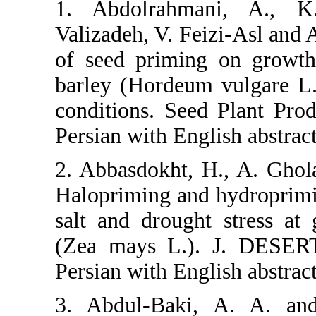
1. Abdolra
Valizadeh, V.
of seed prim
barley (Hord
conditions. S
Persian with E
2. Abbasdokh
Halopriming 
salt and dro
(Zea mays L
Persian with E
3. Abdul-Ba