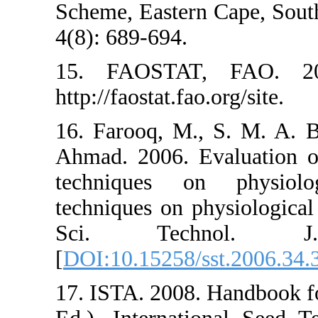
Scheme, Easte
4(8): 689-694
15. FAOSTA
http://faostat.
16. Farooq, 
Ahmad. 2006.
techniques
techniques on
Sci. Te
[
DOI:10.1525
17. ISTA. 200