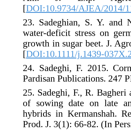
[
DOI:10.973
23. Sadeghia
water-defici
growth in sug
[
DOI:10.1111
24. Sadeghi,
Pardisan Publi
25. Sadeghi, 
of sowing d
hybrids in K
Prod. J. 3(1):