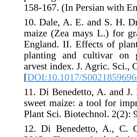
158-167. (In 
10. Dale, A. 
maize (Zea m
England. II. 
planting an
arvest index. 
[
DOI:10.101
11. Di Benede
sweet maize: 
Plant Sci. Bio
12. Di Bened