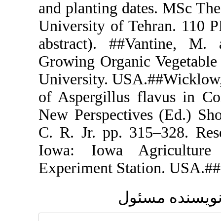
and planting 
University of
abstract). 
Growing Orga
University. 
of Aspergillu
New Perspect
C. R. Jr. pp
Iowa: Iowa
Experiment S
ل