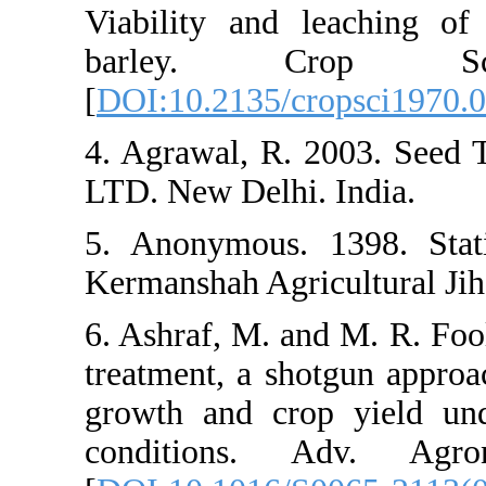
Viability an
barley
[
DOI:10.213
4. Agrawal, 
LTD. New Del
5. Anonymous
Kermanshah Ag
6. Ashraf, M.
treatment, a
growth and c
condition