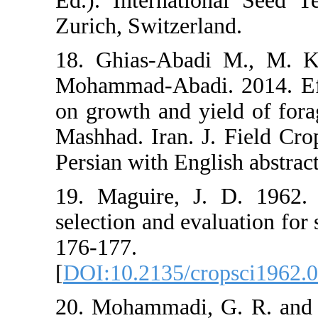
Ed.). Intern
Zurich, Switz
18. Ghias-A
Mohammad-Aba
on growth an
Mashhad. Iran
Persian with E
19. Maguire
selection and 
176-177.
[
DOI:10.213
20. Mohammad