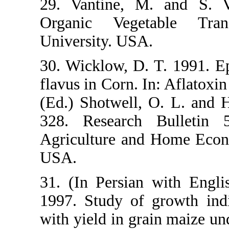
29. Vantine
Organic Ve
University. 
30. Wicklow,
flavus in Cor
(Ed.) Shotwel
328. Resea
Agriculture 
USA.
31. (In Persi
1997. Study 
with yield in 