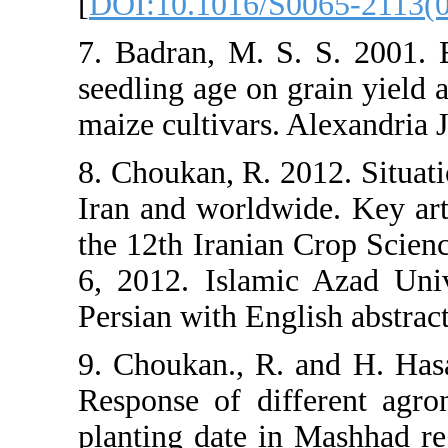
[
DOI:10.101
7. Badran, M.
seedling age 
maize cultivar
8. Choukan, R
Iran and worl
the 12th Iran
6, 2012. Isl
Persian with E
9. Choukan.,
Response of 
planting date