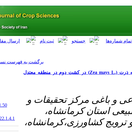
[ English ]
]
Archive
[
برگشت به فهرست نسخه ها
اثر کشت نشایی و هیدروپرایمینگ بذر بر عملکرد دانه ذرت (.Zea mays L) معتدل
 تحقیقات و
‎ 10.29252/abj.22.1.50
رمانشاه
20.1001.1.15625540.1399.22.1.4.1
زی،کرمانشاه