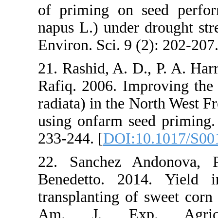
of priming o
napus L.) und
Environ. Sci.
21. Rashid, A
Rafiq. 2006.
radiata) in t
using onfarm
233-244. [
DO
22. Sanchez
Benedetto. 
transplanting
Am. J. E