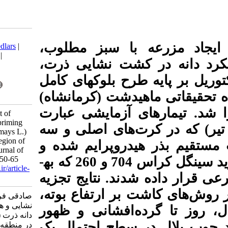
Download citation:
با سبز مطلوب
BibTeX
|
RIS
|
EndNote
|
Medlars
|
ProCite
|
Reference Manager
|
شت نشایی ذرت
RefWorks
Send citation to:
 بلوک­های کامل
Mendeley
Zotero
یدشت (کرمانشاه
RefWorks
تیمارهای آزمایشی عبارت
Sadeghi F, Mahrokh A. Effect of
transplanting and seed hydropriming
یر) که در کرت‌های اصلی و سه
on grain yield of maize (Zea mays L.)
as second crop in temperate region of
وپرایم شده و
Kermanshah, Iran. Iranian Journal of
بدون هیدروپرایم) و دو رقم هیبرید سینگل کراس 704 و 260 که به­
Crop Sciences. 2020; 22 (1) :50-65
URL:
http://agrobreedjournal.ir/article-
د. نتایج تجزیه
1-981-fa.html
بر ارتفاع بوته
صادقی فرهاد، ماهرخ علی. اثر کشت
نشایی و هیدروپرایمینگ بذر بر عملکرد
افشانی و ظهور
دانه ذرت (.Zea mays L) در کشت دوم
سطح احتمال یک
در منطقه معتدل کرمانشاه. نشریه