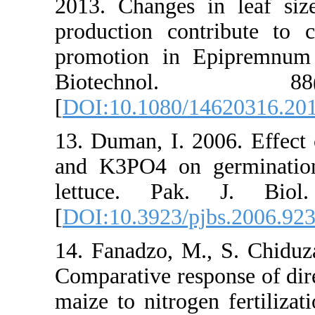
2013. Change
production c
promotion i
Biotec
[
DOI:10.1080
13. Duman, I
and K3PO4 o
lettuce. P
[
DOI:10.3923
14. Fanadzo,
Comparative r
maize to nitr