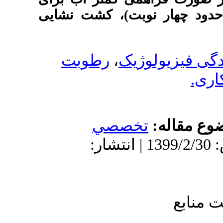
ت)، کشت نشایی
رطوبت
،
ک
صصي
13 | پذیرش: 1399/2/30 | انتشار