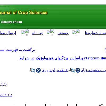
[ English ]
]
Archive
[
برگشت به فهرست نسخه ها
ارزیابی تنوع ژنتیکی ژنوتیپ‌های گندم دوروم (.Triticum durum L) براساس ویژگی‎های فیزیولوژیک در شرایط
،
 باوندپوری
‎ 10.29252/abj.22.2.125
20.1001.1.15625540.1399.22.2.3.2