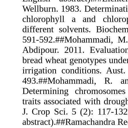
Wellburn. 198
chlorophyll
different so
591-592.##M
Abdipour. 20
bread wheat 
irrigation co
493.##Moha
Determining 
traits associ
J. Crop Sci. 
abstract).##R