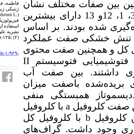
ت مختلف نشان
فاطمه، فرشادفر محسن. ارزیابی تنوع
ژنتیکی ژنوتیپ‌های گندم دوروم
ژنوتیپ‌های 20، 5، 3، 1، 12و 13 دارای بیشترین
(.Triticum durum L) براساس ویژگی‎های
فیزیولوژیک در شرایط تنش خشکی با
دند. بر اساس
استفاده از روش GGE-BIPLOT.
نشریه علوم زراعی ایران. ۱۳۹۹; ۲۲
صفت عملکرد
(۲) :۱۲۵-۱۳۹
ن صفت محتوی
URL:
http://agrobreedjournal.ir/article-۱-۹۲۹-
II
 فتوسیستم
fa.html
بین صفت آب
اصفت میزان
بستگی منفی
با کلروفیل
a
ل
 کلروفیل کل
. گراف‌های