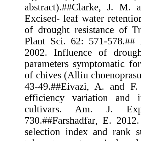
abstract).##
Excised- leaf
of drought r
Plant Sci. 6
2002. Influ
parameters sy
of chives (Al
43-49.##Eiva
efficiency 
cultivars
730.##Farsha
selection in