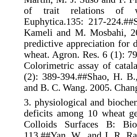
of trait r
Euphytica.13
Kameli and M
predictive ap
wheat. Agron.
Colorimetric 
(2): 389-394
and B. C. Wa
3. physiologi
deficits amo
Colloids Su
113.##Yan, W.