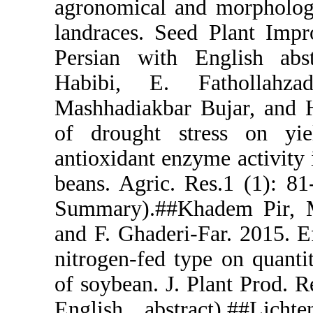
agronomical 
landraces. S
Persian wit
Habibi, E.
Mashhadiakba
of drought 
antioxidant en
beans. Agric.
Summary).##K
and F. Ghader
nitrogen-fed 
of soybean. J
English abs