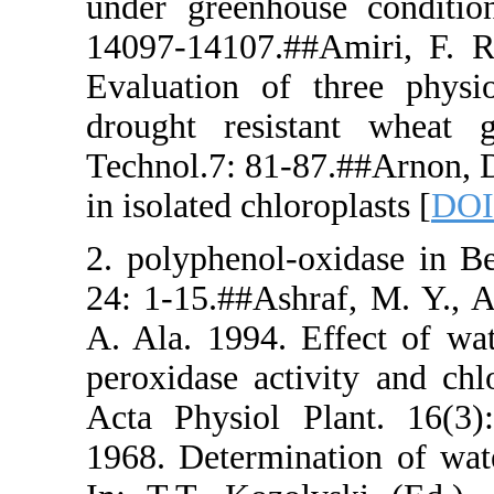
under greenh
14097-14107.
Evaluation of
drought resi
Technol.7: 8
in isolated ch
2. polyphenol
24: 1-15.##A
A. Ala. 1994.
peroxidase ac
Acta Physiol
1968. Determi