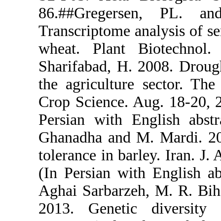
86.##Grege
Transcriptome
wheat. Plan
Sharifabad, H
the agricult
Crop Science.
Persian with
Ghanadha and
tolerance in b
(In Persian w
Aghai Sarba
2013. Genet