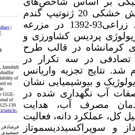
س شاخص‌های
یزیولوژیک و تحمل به تنش خشکی 20 ژنوتیپ گندم
Download citation:
دوروم، پژوهشی در سال زراعی93-1392 در مزرعه
BibTeX
|
RIS
|
EndNote
|
Medlars
|
ProCite
|
Reference Manager
|
س کشاورزی و
RefWorks
Send citation to:
در قالب طرح
Mendeley
Zotero
ه تکرار در
RefWorks
Farshadfrar E, yaghotipoor A, Jamshidi
یه واریانس
Nezhad S, Bavandpori F, Farshadfar
M. Evaluation of Genetic Variability of
یمیایی نشان
Durum Wheat Genotypes Based on
Physiological Characteristics in
داری شده در
Drought Conditions Using the GGE-
BIPLOT Method. Iranian Journal of
 آب، هدایت
Crop Sciences. 2020; 22 (2) :125-139
URL:
http://agrobreedjournal.ir/article-
، نه، فعالیت
1-929-fa.html
سیددیسموتاز
فرشادفر عزت اله، یاقوتی پور آنیتا،
جمشیدی نژاد سمیه، باوندپوری