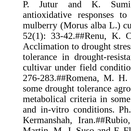
P. Jutur a
antioxidativ
mulberry (Mor
52(1): 33-42
Acclimation t
tolerance in 
cultivar unde
276-283.##Ro
some drought 
metabolical c
and in-vitro 
Kermanshah, 
Martin, M. J.