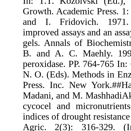
In: T.T. Koz
Growth. Acad
and I. Frid
improved assa
gels. Annals
B. and A. C
peroxidase. P
N. O. (Eds).
Press. Inc. 
Madani, and 
cycocel and 
indices of dr
Agric. 2(3)