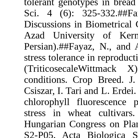
tolerant geno
Sci. 4 (6):
Discussions i
Azad Univer
Persian).##F
stress toleran
(Triticosec
conditions. 
Csiszar, I. T
chlorophyll 
stress in wh
Hungarian Co
S2-P05. Acta