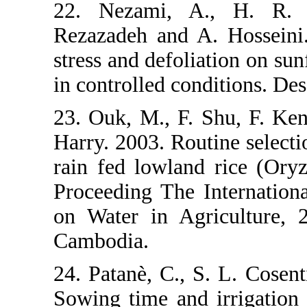
22. Nezami
Rezazadeh an
stress and de
in controlled 
23. Ouk, M.,
Harry. 2003. 
rain fed low
Proceeding T
on Water in
Cambodia.
24. Patanè, C
Sowing time a