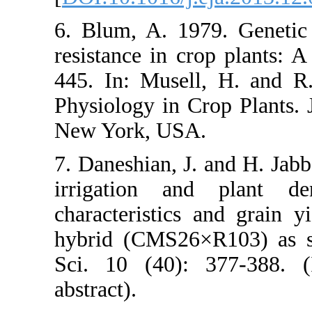
6. Blum, A. 
resistance in
445. In: Mus
Physiology in
New York, U
7. Daneshian,
irrigation 
characterist
hybrid (CMS2
Sci. 10 (40
abstract).