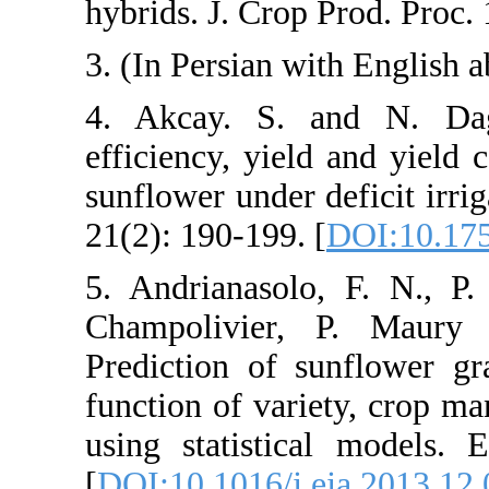
hybrids. J. C
3. (In Persian
4. Akcay. S
efficiency, y
sunflower unde
21(2): 190-19
5. Andrianas
Champolivi
Prediction o
function of 
using statis
[
DOI:10.1016/