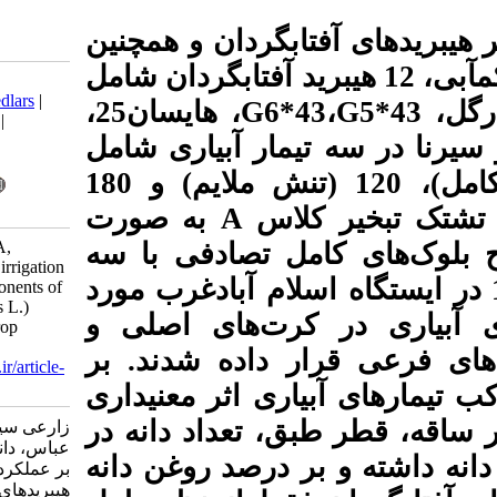
بگردان و همچنین
مل به کم­آبی، 12 هیبرید آفتابگردان شامل
Download citation:
BibTeX
|
RIS
|
EndNote
|
Medlars
|
، هایسان25،
G6
ProCite
|
Reference Manager
|
RefWorks
تیمار آبیاری شامل
Send citation to:
آبیاری بر اساس 60 (آبیاری کامل)، 120 (تنش ملایم) و 180
Mendeley
Zotero
RefWorks
به صورت
A
اس
Zareei Siahbidi A, Rezaizad A,
تصادفی با سه
Daneshian J. Effect of deficit irrigation
اه اسلام آبادغرب مورد
on seed yield and yield components of
sunflower (Helianthus annuus L.)
ت
های اصلی و
hybrids. Iranian Journal of Crop
Sciences. 2020; 22 (1) :1-14
داده شدند. بر
URL:
http://agrobreedjournal.ir/article-
1-847-fa.html
 اثر معنی­داری
تعداد دانه در
زارعی سیاه بیدی اسداله، رضایی زاد
عباس، دانشیان جهانفر. اثر کم آبیاری
درصد روغن دانه
بر عملکرد دانه و اجزای عملکرد
هیبریدهای آفتابگردان (.Helianthus