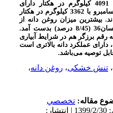
ر با 4091 کیلوگرم در هکتار دارای
 عملکرد دانه و هیبرید سامبرو با 3362 کیلوگرم در هکتار
ن روغن دانه از
.
د) بدست آمد
ر شرایط آبیاری
نه بالاتری است
شد
،
روغن دانه
صصي
13 | پذیرش: 1399/2/30 | انتشار