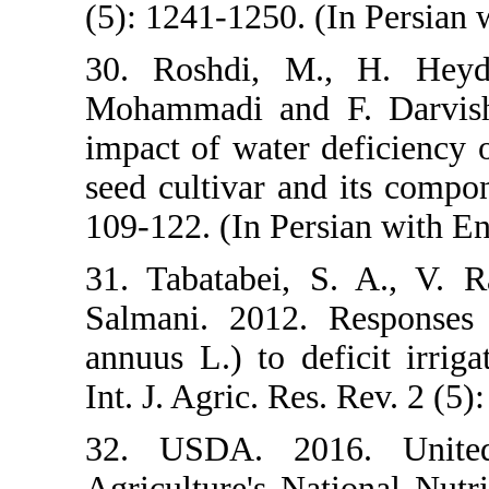
(5): 1241-1250
30. Roshdi,
Mohammadi a
impact of wat
seed cultivar
109-122. (In 
31. Tabatabe
Salmani. 201
annuus L.) to
Int. J. Agric.
32. USDA. 
Agriculture's