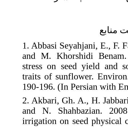
1. Abbasi Sey
and M. Khor
stress on se
traits of sun
190-196. (In 
2. Akbari, Gh
and N. Shah
irrigation on