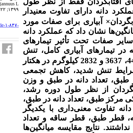
فقط از نظر طول
annuus L). نشریه علوم زراعی ایران.
تفاوت معنی­دار
۱۳۹۹; ۲۲ (۱) :۱-۱۴
URL:
ای صفات مورد
http://agrobreedjournal.ir/article-۱-۸۴۷-
که عملکرد دانه
fa.html
أثیر تیمارهای
یاری کامل، تنش
رتیب 4470، 3637 و 2832 کیلوگرم در هکتار
، کاهش تجمعی
 در طبق و وزن
 طول دوره رشد
اد دانه در طبق
داری با یکدیگر
ر ساقه و تعداد
ایسه میانگین‌ها