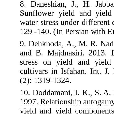
8. Daneshian
Sunflower yi
water stress u
129 -140. (In 
9. Dehkhoda,
and B. Majdn
stress on y
cultivars in 
(2): 1319-132
10. Doddamani
1997. Relatio
yield and yi