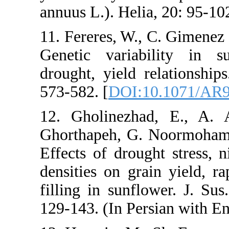
annuus L.). H
11. Fereres, 
Genetic var
drought, yiel
573-582. [
DO
12. Gholine
Ghorthapeh, 
Effects of dr
densities on 
filling in su
129-143. (In 