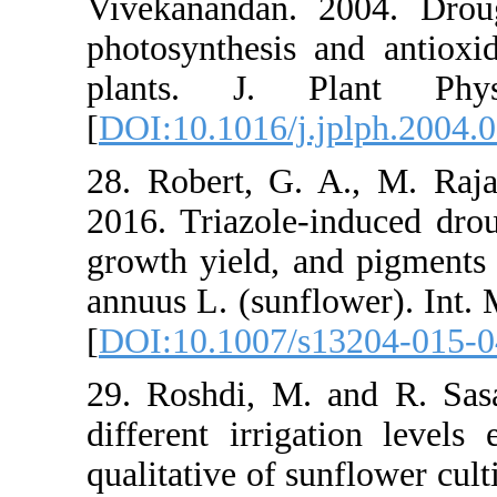
Vivekananda
photosynthes
plants. J.
[
DOI:10.1016/
28. Robert, 
2016. Triazol
growth yield
annuus L. (sun
[
DOI:10.1007
29. Roshdi, 
different irr
qualitative of