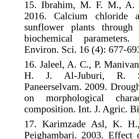
15. Ibrahim,
2016. Calciu
sunflower p
biochemical
Environ. Sci.
16. Jaleel, A
H. J. Al-
Paneerselvam.
on morpholo
composition. I
17. Karimza
Peighambari. 