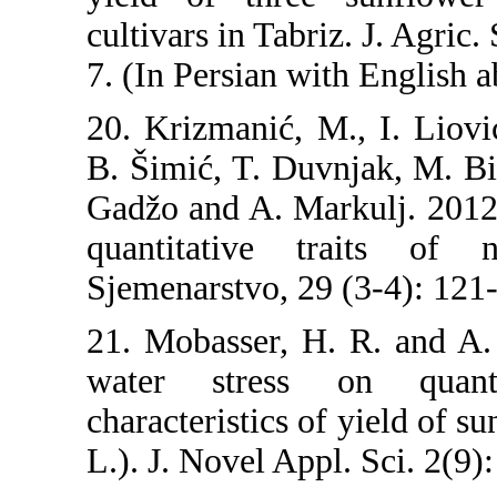
cultivars in T
7. (In Persian
20. Krizmanić
B. Šimić, T. 
Gadžo and A.
quantitativ
Sjemenarstvo,
21. Mobasser,
water stre
characteristi
L.). J. Novel 