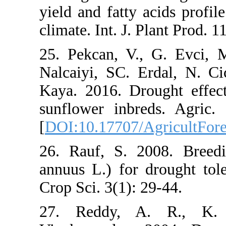
yield and fat
climate. Int. 
25. Pekcan, 
Nalcaiyi, SC
Kaya. 2016. 
sunflower in
[
DOI:10.17707
26. Rauf, S.
annuus L.) f
Crop Sci. 3(1
27. Reddy