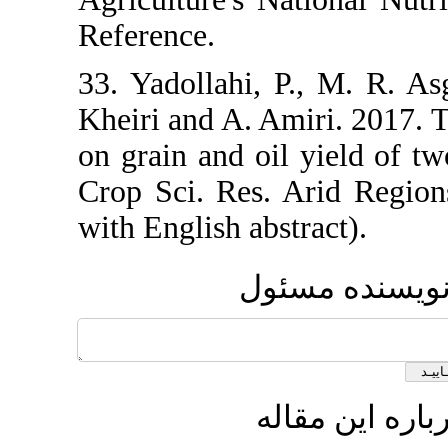
Reference.
33. Yadollah
Kheiri and A.
on grain and 
Crop Sci. Res
with English a
ل