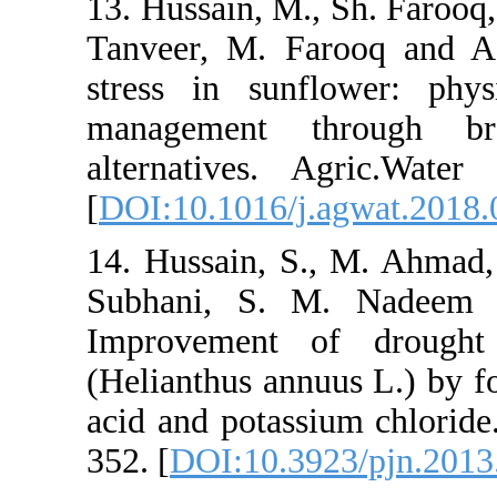
13. Hussain, 
Tanveer, M.
stress in su
management
alternative
[
DOI:10.1016
14. Hussain,
Subhani, S
Improvement
(Helianthus a
acid and pota
352. [
DOI:10.