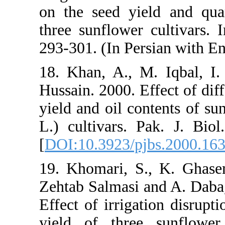
on the seed y
three sunflow
293-301. (In 
18. Khan, A.
Hussain. 2000.
yield and oil
L.) cultivar
[
DOI:10.3923
19. Khomari,
Zehtab Salma
Effect of irr
yield of th