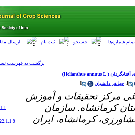
[ English ]
]
Archive
[
برگشت به فهرست نسخه ها
قات و آموزش
 سازمان
‎ 10.29252/abj.22.1.1
شاه، ایران
20.1001.1.15625540.1399.22.1.1.8