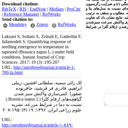
Download citation:
گی (
r
) و ضرایب رگرسیون
ای نسبت به مدل‌های بتا و
BibTeX
|
RIS
|
EndNote
|
Medlars
|
ProCite
یه، مطلوب و سقف به ترتیب
|
Reference Manager
|
RefWorks
لوژیک مورد نیاز برای سبزشدن ارقام کلزا در عمق دو سانتی‌متر، 5/4 روز محاسبه شد. نتایج نشان داد که تفاوت
Send citation to:
ی‌سازی واکنش سرعت سبزشدن
Mendeley
Zotero
RefWorks
بزشدن ارقام کلزا در شرایط
Lakzaei S, Soltani A, Zeinali E, Gaderifar F,
Jafarnodeh S. Quantifying response of
seedling emergence to temperature in
rapeseed (Brassica napus L.) under field
conditions. Iranian Journal of Crop
Sciences. 2017; 19 (3) :195-207
URL:
http://agrobreedjournal.ir/article-1-
789-fa.html
لک زائی سمیه، سلطانی افشین، زینلی
ابراهیم، قادری فر فرشید، جافرنوده
صفورا. کمی‌سازی واکنش سبز شدن
گیاهچه‌های ارقام کلزا (Brassica napus L.)
نسبت به دما در شرایط مزرعه. نشریه
علوم زراعی ایران. ۱۳۹۶; ۱۹ (۳) :۱۹۵-۲۰۷
URL:
http://agrobreedjournal.ir/article-۱-۷۸۹-