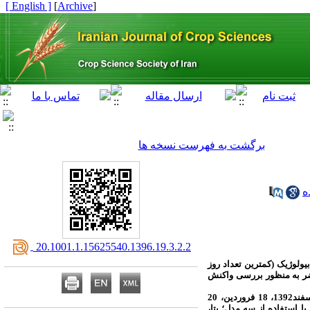
[ English ]
]
Archive
[
برگشت به فهرست نسخه ها
ه
‎ 20.1001.1.15625540.1396.19.3.2.2
یولوژیک (کمترین تعداد روز
اضر به منظور بررسی واکنش
(زرفام، هایولا401، هایولا308، هایولا50 و آر.جی.اس003) نسبت به دما در 12 تاریخ کاشت (17 آبان، 18 آذر، 17 دی، 19 بهمن، 15 اسفند1392، 18 فروردین، 20
اردیبهشت، 21 خرداد، 10 تیر، 18 مرداد، 18 شهریور و 17 مهر سال 1393) در شرایط اقلیمی گرگان در سال‌های زراعی 1392 و 1393 با استفاده از سه مدل؛ بتا،