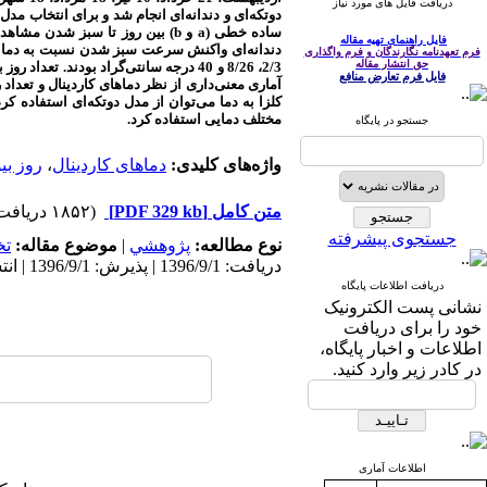
دریافت فایل های مورد نیاز
دوتکه‌ای و دندانه‌ای‌ انجام شد و برای انتخاب مدل
ساده خطی (
a
و
b
) بین روز تا سبز شدن مشاهده
فایل راهنمای تهیه مقاله
دندانه‌ای واکنش سرعت سبز شدن نسبت به دما را 
فرم تعهدنامه نگارندگان و فرم واگذاری
حق انتشار مقاله
فایل فرم تعارض منافع
آماری معنی‌داری از نظر دماهای کاردینال و تعد
کلزا به دما می‌توان از مدل دوتکه‌ای استفاده ک
مختلف دمایی استفاده کرد.
جستجو در پایگاه
واژه‌های کلیدی:
دماهای کاردینال
،
روز بی
متن کامل
[PDF 329 kb]
(۱۸۵۲ دریافت)
جستجوی پیشرفته
نوع مطالعه:
پژوهشي
|
موضوع مقاله:
ت
دریافت: 1396/9/1 | پذیرش: 1396/9/1 | انتشار: 1396/9/1
دریافت اطلاعات پایگاه
نشانی پست الکترونیک
خود را برای دریافت
اطلاعات و اخبار پایگاه،
در کادر زیر وارد کنید.
اطلاعات آماری