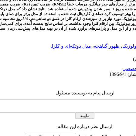
 برتر از معیارهای جذر میانگین مربعات خطا (
RMSE
)، ضریب تبیین (
R2
)، ضریب همبست
 شده و روز تا سبز شدن پیش‌بینی شده استفاده شد. نتایج نشان داد که مدل دوتکه‌
بهتر توصیف کرد. دماهای کاردینال ثبت شده با استفاده از مدل برتر برای دمای پا
2/3، 8/26 و 40 درجه سانتی‌گراد بودند. تعداد روز بیو
اد روز بیولوژیک بین ارقام کلزا وجود نداشت. بر اساس نتایج بدست آمده، برای کم
رده و از این مدل و پارامترهای برآورد شده از آن در تهیه مدل‌های پیش‌بینی زمان س
ولوژیک
،
ظهور گیاهچه
،
مدل دوتکه‌ای و کلزا.
خصصي
ارسال پیام به نویسنده مسئول
ارسال نظر درباره این مقاله