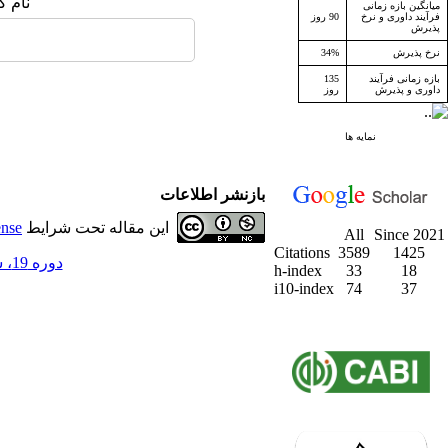
نام ک
میانگین بازه زمانی
فرآیند داوری و نرخ
90 روز
پذیرش
نرخ پذیرش
34%
بازه زمانی فرآیند
135
داوری و پذیرش
روز
نمایه ها
بازنشر اطلاعات
این مقاله تحت شرایط
ense
All
Since 2021
Citations
3589
1425
دوره 19، شماره 3 - ( پاییز 1396 )
h-index
33
18
i10-index
74
37