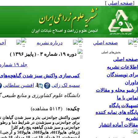
[
صفحه اصلی
]
بخش‌های اصلی
دوره ۱۹، شماره ۳ - ( پاییز ۱۳۹۶ )
صفحه اصلی
جلد ۱۹ شماره ۳ صفحات ۲۰۷-۱۹۵
اطلاعات نشریه
برای نویسندگان
کمی‌سازی واکنش سبز شدن گیاهچه‌های ارقام کلزا (Brassica napus L.) نسبت 
داوران
سمیه لک زائی
،
افشین سلطانی
آرشیو مجله و مقالات
دانشگاه علوم کشاورزی و منابع طبیعی 
تماس با ما
تسهیلات پایگاه
چکیده:
(۵۱۱۴ مشاهده)
پایگاه های نمایه کننده
تعیین واکنش جوانه‌زنی بذر و سبز شدن گیاهان نس
نشریه
برای جوانه‌زنی و سبزشدن در شرایط دما و رطوب
مقالات آماده انتشار
جوانه‌زنی و سبز شدن گیاهچه پنج رقم کلزا