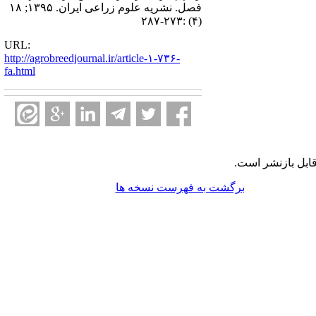
فصل. نشریه علوم زراعی ایران. ۱۳۹۵; ۱۸
(۴) :۲۷۳-۲۸۷
URL:
http://agrobreedjournal.ir/article-۱-۷۳۶-
fa.html
ابل بازنشر است.
برگشت به فهرست نسخه ها