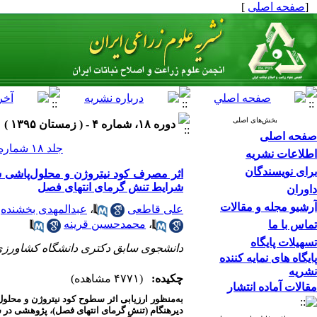
[
صفحه اصلی
]
بخش‌های اصلی
دوره ۱۸، شماره ۴ - ( زمستان ۱۳۹۵ )
صفحه اصلی
جلد ۱۸ شماره ۴ صفحات ۲۸۷-۲۷۳
اطلاعات نشریه
برای نویسندگان
شرایط تنش گرمای انتهای فصل
داوران
آرشیو مجله و مقالات
علی قاطعی
،
عبدالمهدی بخشنده
،
محمدحسین قرینه
تماس با ما
تسهیلات پایگاه
دانشجوی سابق دکتری دانشگاه کشاورزی 
پایگاه های نمایه کننده
نشریه
چکیده:
(۴۷۷۱ مشاهده)
مقالات آماده انتشار
به‌‌منظور ارزیابی اثر سطوح کود نیتروژن و مح