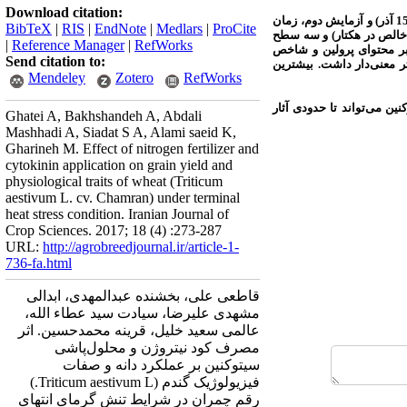
Download citation:
در قالب طرح بلوک‌های کامل تصادفی با چهار تکرار انجام گرفت. آزمایش اول شامل کاشت گندم در زمان کشت توصیه ‌شده منطقه (15 آذر) و آزمایش دوم، زمان
BibTeX
|
RIS
|
EndNote
|
Medlars
|
ProCite
 شامل چهار سطح کود نیتروژن (صفر، 75، 150 و 225 کیلوگرم نیتروژن خالص در هکتار) و سه سطح
|
Reference Manager
|
RefWorks
بر محتوای پرولین و شاخص
Send citation to:
ر معنی‌دار داشت. بیشترین
Mendeley
Zotero
RefWorks
ن می‌تواند تا حدودی آثار
Ghatei A, Bakhshandeh A, Abdali
Mashhadi A, Siadat S A, Alami saeid K,
Gharineh M. Effect of nitrogen fertilizer and
cytokinin application on grain yield and
physiological traits of wheat (Triticum
aestivum L. cv. Chamran) under terminal
heat stress condition. Iranian Journal of
Crop Sciences. 2017; 18 (4) :273-287
URL:
http://agrobreedjournal.ir/article-1-
736-fa.html
قاطعی علی، بخشنده عبدالمهدی، ابدالی
مشهدی علیرضا، سیادت سید عطاء الله،
عالمی سعید خلیل، قرینه محمدحسین. اثر
مصرف کود نیتروژن و محلول‌پاشی
سیتوکنین بر عملکرد دانه و صفات
فیزیولوژیک گندم (Triticum aestivum L.)
رقم چمران در شرایط تنش گرمای انتهای