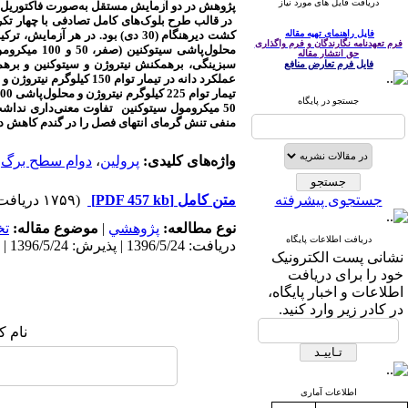
دریافت فایل های مورد نیاز
پژوهش در دو آزمایش مستقل به‌صورت فاکتوریل
فایل راهنمای تهیه مقاله
فرم تعهدنامه نگارندگان و فرم واگذاری
محلول‌پاشی سیتوکنین (صفر، 50 و 100 میکرومول) بودند. نتایج نشان داد که برهمکنش سه
حق انتشار مقاله
سبزینگی، برهمکنش نیتروژن و سیتوکنین و بره
فایل فرم تعارض منافع
عملکرد دانه در تیمار توام 150 کیلوگرم نیتروژن و محلول‌پاشی 100 میکرومول سیتوکنین به‌دست آمد که البته با
تیمار توام 225 کیلوگرم نیتروژن و محلول‌پاشی 100 میکرومول سیتوکنین و تیمار توام 150 کیلوگرم نیتروژن و محلول‌پاشی
جستجو در پایگاه
50 میکرومول سیتوکنین تفاوت معنی‌داری نداشت
منفی تنش گرمای انتهای فصل را در گندم کاهش د
واژه‌های کلیدی:
پرولین
،
دوام سطح برگ
،
جستجوی پیشرفته
متن کامل
[PDF 457 kb]
(۱۷۵۹ دریافت)
نوع مطالعه:
پژوهشي
|
موضوع مقاله:
ت
دریافت اطلاعات پایگاه
دریافت: 1396/5/24 | پذیرش: 1396/5/24 | انتشار: 1396/5/24
نشانی پست الکترونیک
خود را برای دریافت
اطلاعات و اخبار پایگاه،
در کادر زیر وارد کنید.
نام ک
اطلاعات آماری