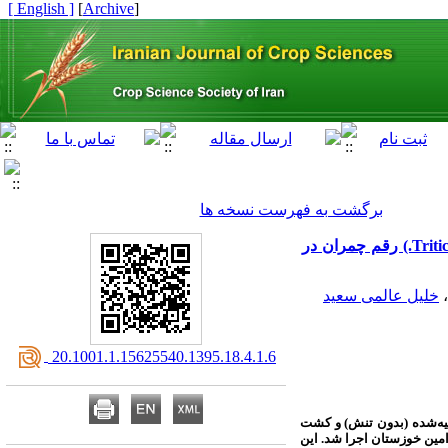
[ English ]
]
Archive
[
برگشت به فهرست نسخه ها
اثر مصرف کود نیتروژن و محلول‌پاشی سیتوکنین بر عملکرد دانه و صفات فیزیولوژیک گندم (Triticum aestivum L.) رقم چمران در
،
خلیل عالمی سعید
‎ 20.1001.1.15625540.1395.18.4.1.6
صیه‌شده (بدون تنش) و کشت
ی و منابع طبیعی رامین خوزستان اجرا شد. این