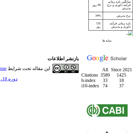
میانگین بازه زمانی
فرآیند داوری و نرخ
90 روز
پذیرش
نرخ پذیرش
34%
بازه زمانی فرآیند
135
داوری و پذیرش
روز
نمایه ها
بازنشر اطلاعات
این مقاله تحت شرایط
ense
All
Since 2021
Citations
3589
1425
دوره 18، شماره 4 - ( زمستان 1395 )
h-index
33
18
i10-index
74
37