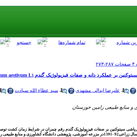
،
علیرضا ابدالی مشهدی
،
سید عطاء الله سیادت
و منابع طبیعی رامین خوزستان
لول‌پاشی سیتوکنین بر صفات فیزیولوژیک گندم رقم چمران در شرایط زمان کشت تو
دیرهنگام (تنش گرمای انتهای فصل)، پژوهشی در سال‌ زراعی92 -1391در مزرعه آموزشی، پژوهشی دانشگاه کشاورز