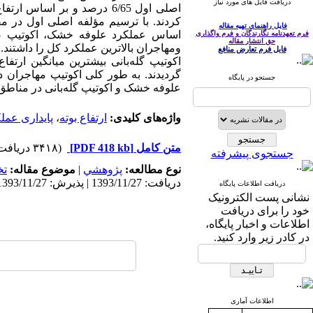
دریافت فایل های مورد نیاز
فایل راهنمای تهیه مقاله
اساس عملکرد علوفه خشک، اکوتیپ صدق
فرم تعهدنامه نگارندگان و فرم واگذاری
حق انتشار مقاله
ومهاجران بالاترین عملکرد کل را داشتند. 
فایل فرم تعارض منافع
اکوتیپ گله‌‌بانی بیشترین میانگین ارتف
گردیدند. به طور کلی اکوتیپ‌ مهاجران 
جستجو در پایگاه
علوفه خشک و اکوتیپ گله‌بانی در مناطق ا
واژه‌های کلیدی:
ارتفاع بوته
،
پایداری عمل
متن کامل
[PDF 418 kb]
(۳۴۱۸ دریافت)
جستجوی پیشرفته
نوع مطالعه:
پژوهشي
|
موضوع مقاله:
ت
دریافت: 1393/11/27 | پذیرش: 1393/11/27 | انتشار: 1393/11/27
دریافت اطلاعات پایگاه
نشانی پست الکترونیک
خود را برای دریافت
اطلاعات و اخبار پایگاه،
در کادر زیر وارد کنید.
اطلاعات آماری