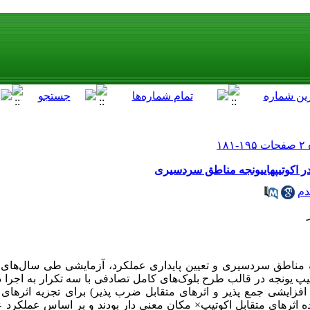
 در اکوتیپهاییونجه مناطق سردسیری
دم
ت کشاورزی با استفاده از 17 اکوتیپ یونجه در قالب طرح بلوک‌های کامل تصادفی با سه تکرار ب
 توأم اثرهای افزایشی جمع پذیر و اثرهای متقابل ضرب پذیر) برای تجزیه اثر
ه اثرهای متقابل اکوتیپ× مکان معنی دار بودند و بر اساس عملکرد