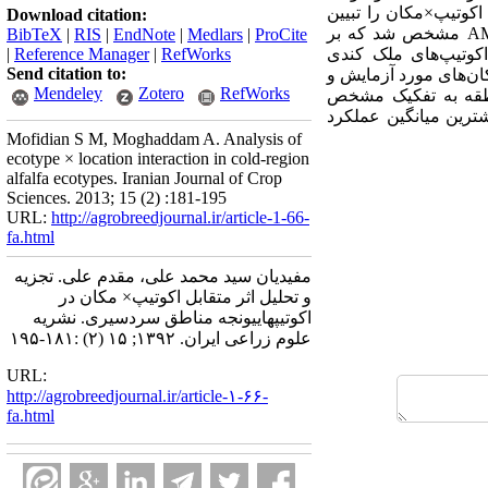
مجموع مربعات اثر متقابل اکوتیپ×مکان را تبیین
Download citation:
کردند. با ترسیم مؤلفه اصلی اول در مقابل مؤلفه اصلی دوم و همچنین محاسبه مقدار پایداری AMMI (ASV) مشخص شد که بر
BibTeX
|
RIS
|
EndNote
|
Medlars
|
ProCite
کوتیپ‌های ملک کندی
RefWorks
|
Reference Manager
|
Send citation to:
مکان‌های مورد آزمایش و
Mendeley
Zotero
RefWorks
 منطقه به تفکیک مشخص
شترین میانگین عملکرد
Mofidian S M, Moghaddam A. Analysis of
ecotype × location interaction in cold-region
alfalfa ecotypes. Iranian Journal of Crop
Sciences. 2013; 15 (2) :181-195
URL:
http://agrobreedjournal.ir/article-1-66-
fa.html
مفیدیان سید محمد علی، مقدم علی. تجزیه
و تحلیل اثر متقابل اکوتیپ× مکان در
اکوتیپهاییونجه مناطق سردسیری. نشریه
علوم زراعی ایران. ۱۳۹۲; ۱۵ (۲) :۱۸۱-۱۹۵
URL:
http://agrobreedjournal.ir/article-۱-۶۶-
fa.html