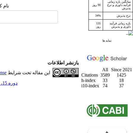
میانگین بازه زمانی
فرآیند داوری و نرخ
90 روز
نام ک
پذیرش
نرخ پذیرش
34%
بازه زمانی فرآیند
135
داوری و پذیرش
روز
نمایه ها
بازنشر اطلاعات
All
Since 2021
این مقاله تحت شرایط
ense
Citations
3589
1425
h-index
33
18
دوره 15، شماره 2 - ( تابستان 1392 )
i10-index
74
37