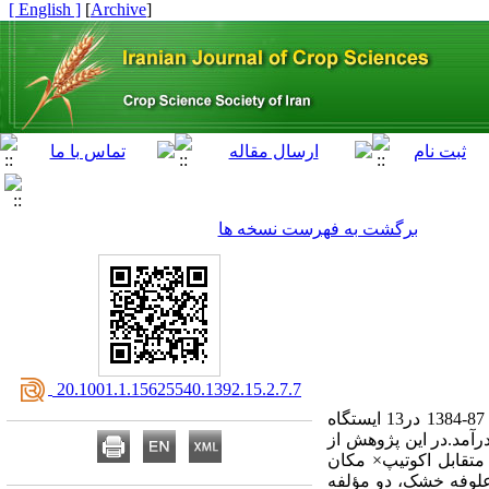
[ English ]
]
Archive
[
برگشت به فهرست نسخه ها
‎ 20.1001.1.15625540.1392.15.2.7.7
به منظور گزینش اکوتیپ‌های برتر یونجه مناطق سردسیری و تعیین پایداری عملکرد، آزمایشی طی سال‌های 87-1384 در13 ایستگاه
ه اجرا درآمد.در این پژوهش از
های متقابل اکوتیپ× مکان
 علوفه خشک، دو مؤلفه