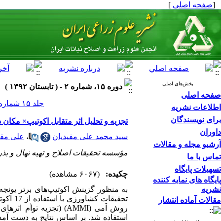
[
صفحه اصلی
]
بخش‌های اصلی
دوره ۱۵، شماره ۲ - ( تابستان ۱۳۹۲ )
صفحه اصلی
جلد ۱۵ شماره ۲ صفحات ۱۹۵-۱۸۱
اطلاعات نشریه
برای نویسندگان
تجزیه و تحلیل اثر متقابل اکوتیپ× مکان
داوران
سید محمد علی مفیدیان
،
علی مق
آرشیو مجله و مقالات
مؤسسه تحقیقات اصلاح و تهیه نهال و بذر
تماس با ما
تسهیلات پایگاه
چکیده:
(۶۰۶۷ مشاهده)
پایگاه های نمایه کننده
نشریه
تحقیقا
مقالات آماده انتشار
روش اَمی (AMMI) (تجزیه
استفاده شد. بر اساس نتایج به دست آمد