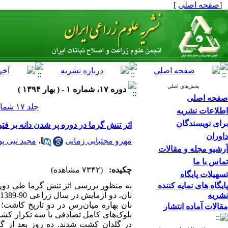
[
صفحه اصلی
]
بخش‌های اصلی
دوره ۱۷، شماره ۱ - ( بهار ۱۳۹۴ )
صفحه اصلی
جلد ۱۷ شماره ۱ صفحات ۱۷-۱
اطلاعات نشریه
برای نویسندگان
اثر تنش گرما در دوره پر شدن دانه بر فتوسنتز و عمل
داوران
مهرو مجتبایی زمانی
،
مجید نبی پو
آرشیو مجله و مقالات
تماس با ما
چکیده:
(۷۳۴۲ مشاهده)
تسهیلات پایگاه
پایگاه های نمایه کننده
به منظور بررسی اثر تنش گرما طی دوره 
نشریه
مقالات آماده انتشار
بلوک‌های‌ کامل تصادفی با سه تکرار کش