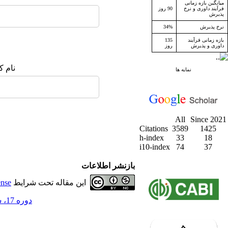
میانگین بازه زمانی
فرآیند داوری و نرخ
90 روز
پذیرش
نرخ پذیرش
34%
بازه زمانی فرآیند
135
داوری و پذیرش
روز
نام ک
نمایه ها
All
Since 2021
Citations
3589
1425
h-index
33
18
i10-index
74
37
بازنشر اطلاعات
این مقاله تحت شرایط
ense
دوره 17، شماره 1 - ( بهار 1394 )