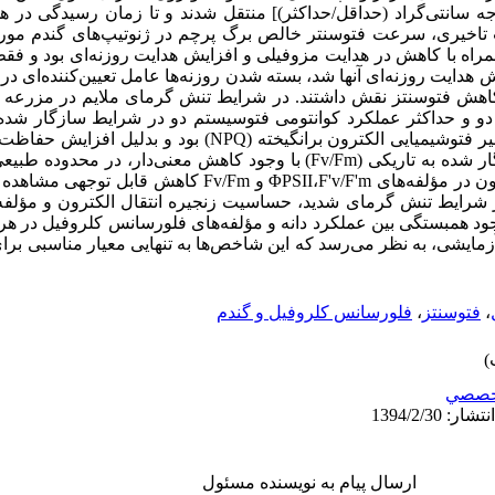
ل/حداکثر)) و تنش گرما (25/37 درجه سانتی‌گراد (حداقل/حداکثر)] منتقل شدند و تا زمان رس
ه با کاهش در هدایت مزوفیلی و افزایش هدایت روزنه‌ای بود و فقط
 کاهش هدایت روزنه‌ای آنها شد، بسته شدن روزنه‌ها عامل تعیین‌کننده‌ای د
ر کاهش فتوسنتز نقش داشتند. در شرایط تنش گرمای ملایم در مزرعه د
F'v/F'm) همراه با افزایش در خاموشی غیر فتوشیمیایی الکترون برانگیخته
کوانتومی فتوسیستم دو در شرایط سازگار شده به تاریکی (Fv/Fm) با وجود کاهش معنی‌
د همبستگی بین عملکرد دانه و مؤلفه‌های فلورسانس کلروفیل در هر د
زمایشی، به نظر می‌رسد که این شاخص‌ها به تنهایی معیار مناسبی بر
،
فتوسنتز
،
فلورسانس کلروفیل و گندم
خصصي
ارسال پیام به نویسنده مسئول