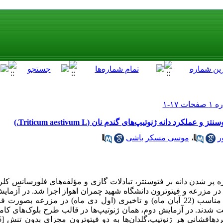
کرد دانه ژنوتیپ‌های گندم نان (Triticum aestivum L.)
ر
،
موسی مسکر باشی
پر شدن دانه بر فتوسنتز، تبادلات گازی و مؤلفه‌های فلورسانس کلر
نان، دو آزمایش در سال زراعی 90-1389 در مزرعه و فیتوترون دانشگاه شهید چمران اهواز اجرا شد. 
نان بهاره میان‌رس در دو تاریخ کاشت؛ مناسب (22 آبان ماه) و تاخیری (اول دی ماه) در 
ت شدند. در آزمایش دوم، همان ژنوتیپ‌ها در قالب طرح بلوک‌های کام