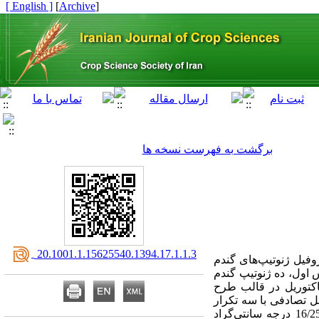
[ English ]
]
Archive
[
برگشت به فهرست نسخه ها
‎ 20.1001.1.15625540.1394.17.1.1.3
وفیل ژنوتیپ‌های گندم
در آزمایش اول، ده ژنوتیپ گندم
مزرعه بصورت فاکتوریل در قالب طرح
ل تصادفی با سه تکرار
در گلدان کشت شدند. ده روز بعد از گرده‎افشانی هر ژنوتیپ،گلدان‌ها به دو فیتوترون مجزای بدون تنش [16/25 درجه سانتی‌گراد