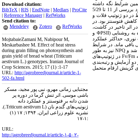
یدگی در همین شرایط نگه داشته
Download citation:
شدند. نتایج نشان داد که در تاریخ کاشت تاخیری، سرعت فتوسنتر خالص برگ پرچم در ژنوتیپ‌های گندم مورد بررسی از 11 تا 5/29
BibTeX
|
RIS
|
EndNote
|
Medlars
|
ProCite
 در دو ژنوتیپ فلات و
RefWorks
|
Reference Manager
|
Send citation to:
ر کاهش فتوسنتز بود. در
Mendeley
Zotero
RefWorks
ر اثر تاخیر در کاشت،
کاهش در عملکرد کوانتومی فتوسیستم دو و حداکثر عملکرد کوانتومی فتوسیستم دو در شرایط سازگار شده به روشنایی (ΦPSII و
 (NPQ) بود و بدلیل افزایش حفاظت نوری، حداکثر عملکرد
MojtabaieZamani M, Nabipour M,
دار، در محدوده طبیعی باقی ماند. در شرایط
Meskarbashee M. Effect of heat stress
تنش گرمای شدید اعمال شده در فیتوترون در مؤلفه‌های ΦPSII،F'v/F'm و Fv/Fm کاهش قابل توجهی مشاهده شد و NPQ نیز به طور
during grain filling on photosynthesis and
grain yield of bread wheat (Triticum
غیر معنی‌داری کاهش یافت. در واقع، در شرایط تنش گرمای شدید، حساسیت زنجیره انتقال الکترون و مؤلفه Fv/Fm در ژنوتیپ‌های
aestivum L.) genotypes. Iranian Journal of
و آزمایش و رتبه‌بندی
Crop Sciences. 2015; 17 (1) :1-17
ای گزینش ارقام متحمل
URL:
http://agrobreedjournal.ir/article-1-
502-fa.html
مجتبایی زمانی مهرو، نبی پور مجید، مسکر
باشی موسی. اثر تنش گرما در دوره پر
شدن دانه بر فتوسنتز و عملکرد دانه
ژنوتیپ‌های گندم نان (Triticum aestivum L.).
نشریه علوم زراعی ایران. ۱۳۹۴; ۱۷ (۱)
:۱-۱۷
URL:
http://agrobreedjournal.ir/article-۱-۵۰۲-