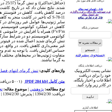
دریافت فایل های مورد نیاز
(حداق
فایل راهنمای تهیه مقاله
درصد کاهش یافت. کاهش در فتوسنتز همرا
فرم تعهدنامه نگارندگان و فرم واگذاری
حق انتشار مقاله
S-78-11 که تاخیر در کاشت منجر به
فایل فرم تعارض منافع
سایر ژنوتیپ‌ها عوامل غیر‌ روزنه‌ای د
جستجو در پایگاه
حساس افزایش یافت. با توجه به عدم وجو
جستجوی پیشرفته
متفاوت ژنوتیپ‌ها در محیط‌های مختلف آ
به گرما نباشند.
دریافت اطلاعات پایگاه
نشانی پست الکترونیک
واژه‌های کلیدی:
تنش گرمای انتهای فصل
خود را برای دریافت
اطلاعات و اخبار پایگاه،
متن کامل
[PDF 284 kb]
(۵۰۰۱ دریافت)
در کادر زیر وارد کنید.
نوع مطالعه:
پژوهشي
|
موضوع مقاله:
ت
دریافت: 1394/2/30 | پذیرش: 1394/2/30 | انتشار: 1394/2/30
اطلاعات آماری