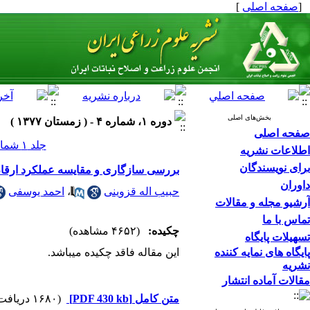
[
صفحه اصلی
]
بخش‌های اصلی
دوره ۱، شماره ۴ - ( زمستان ۱۳۷۷ )
صفحه اصلی
جلد ۱ شماره ۴ صفحات ۰-۰
اطلاعات نشریه
برای نویسندگان
بررسی سازگاری و مقایسه عملکرد ارقام
داوران
حبیب اله قزوینی
،
احمد یوسفی
آرشیو مجله و مقالات
تماس با ما
چکیده:
(۴۶۵۲ مشاهده)
تسهیلات پایگاه
پایگاه های نمایه کننده
این مقاله فاقد چکیده می​باشد.
نشریه
مقالات آماده انتشار
متن کامل
[PDF 430 kb]
(۱۶۸۰ دریافت)