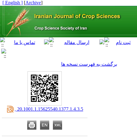
[ English ]
]
Archive
[
برگشت به فهرست نسخه ها
‎ 20.1001.1.15625540.1377.1.4.3.5