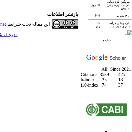
میانگین بازه زمانی
فرآیند داوری و نرخ
90 روز
پذیرش
بازنشر اطلاعات
نرخ پذیرش
34%
بازه زمانی فرآیند
135
این مقاله تحت شرایط
ense
داوری و پذیرش
روز
دوره 1، شماره 4 - ( زمستان 1377 )
نمایه ها
All
Since 2021
Citations
3589
1425
h-index
33
18
i10-index
74
37