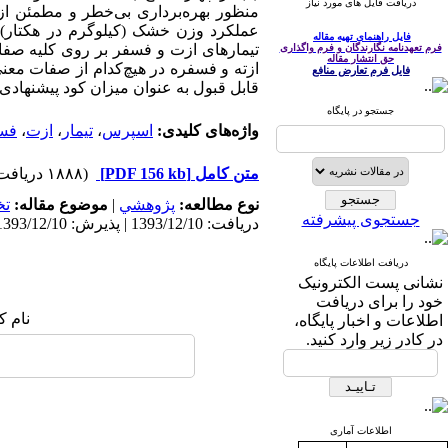
دریافت فایل های مورد نیاز
منظور بهره‌برداری بی‌خطر و مطمئن از
عملکرد وزن خشک (کیلوگرم در هکتار)، عم
فایل راهنمای تهیه مقاله
فرم تعهدنامه نگارندگان و فرم واگذاری
حق انتشار مقاله
فایل فرم تعارض منافع
قابل قبول به عنوان میزان کود پیشنهادی 
جستجو در پایگاه
واژه‌های کلیدی:
اسپرس
،
تیمار
،
ازت
،
فس
متن کامل
[PDF 156 kb]
(۱۸۸۸ دریافت)
نوع مطالعه:
پژوهشي
|
موضوع مقاله:
ت
جستجوی پیشرفته
دریافت: 1393/12/10 | پذیرش: 1393/12/10 | انتشار: 1393/12/10
دریافت اطلاعات پایگاه
نشانی پست الکترونیک
خود را برای دریافت
نام ک
اطلاعات و اخبار پایگاه،
در کادر زیر وارد کنید.
اطلاعات آماری