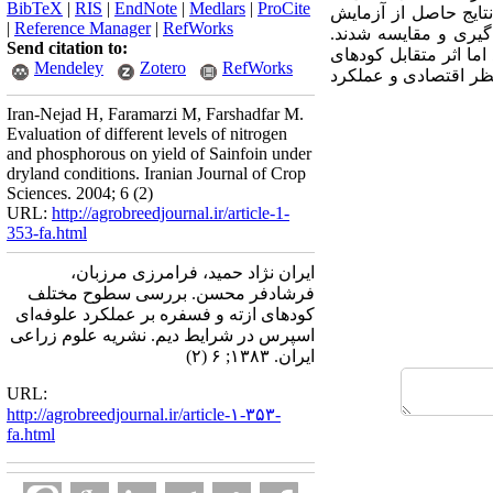
BibTeX
|
RIS
|
EndNote
|
Medlars
|
ProCite
تایج حاصل از آزمایش
|
Reference Manager
|
RefWorks
‌گیری و مقایسه شدند.
Send citation to:
د شده بجز ارتفاع گیاه، به طور معنی‌داری در سطح 1% مؤثر بود اما اثر متقابل کودهای
Mendeley
Zotero
RefWorks
رم در هکتار ازت و فسفر از نظر اقتصادی و عملکرد
Iran-Nejad H, Faramarzi M, Farshadfar M.
Evaluation of different levels of nitrogen
and phosphorous on yield of Sainfoin under
dryland conditions. Iranian Journal of Crop
Sciences. 2004; 6 (2)
URL:
http://agrobreedjournal.ir/article-1-
353-fa.html
ایران نژاد حمید، فرامرزی مرزبان،
فرشادفر محسن. بررسی سطوح مختلف
کودهای ازته و فسفره بر عملکرد علوفه‌ای
اسپرس در شرایط دیم. نشریه علوم زراعی
ایران. ۱۳۸۳; ۶ (۲)
URL:
http://agrobreedjournal.ir/article-۱-۳۵۳-
fa.html