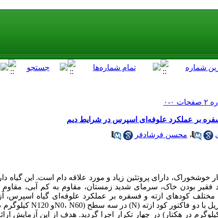
ره بر عملکرد علوفه‌ای اسپرس در شرایط دیم
،
محسن فرشادفر
ر خوشخوراک، دارای پروتئین زیاد و مورد علاقه دام است. این گیاه دار
فقیر بودن خاک، سرمای شدید زمستان، مقاوم به کم آبی، مقاوم به
 مختلف کودهای ازته و فسفره بر عملکرد علوفه‌ای گیاه اسپرس، 
بلوک‌های کامل تصادفی به صورت فاکتوری
P) در چهار سطح (P0 ، P30، P60و P90کیلوگرم در هکتار) در چهار تکرار اجرا گردید. هدف از این آز