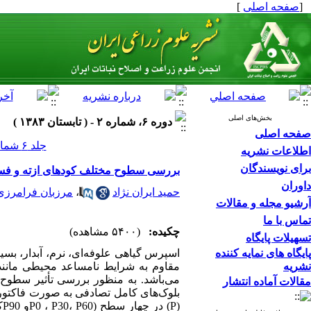
[
صفحه اصلی
]
بخش‌های اصلی
دوره ۶، شماره ۲ - ( تابستان ۱۳۸۳ )
صفحه اصلی
جلد ۶ شماره ۲ صفحات ۰-۰
اطلاعات نشریه
برای نویسندگان
بررسی سطوح مختلف کودهای ازته و فسف
داوران
حمید ایران نژاد
،
مرزبان فرامرزی
آرشیو مجله و مقالات
تماس با ما
چکیده:
(۵۴۰۰ مشاهده)
تسهیلات پایگاه
پایگاه های نمایه کننده
اسپرس گیاهی علوفه‌ای، نرم، آبدار، بسیا
نشریه
مقاوم به شرایط نامساعد محیطی مانند 
می‌باشد. به منظور بررسی تأثیر سطوح
مقالات آماده انتشار
(