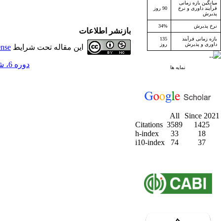
میانگین بازه زمانی
فرآیند داوری و نرخ
90 روز
پذیرش
نرخ پذیرش
34%
بازنشر اطلاعات
بازه زمانی فرآیند
135
داوری و پذیرش
روز
این مقاله تحت شرایط
ense
دوره 6، شماره 2 - ( تابستان 1383 )
نمایه ها
All
Since 2021
Citations
3589
1425
h-index
33
18
i10-index
74
37