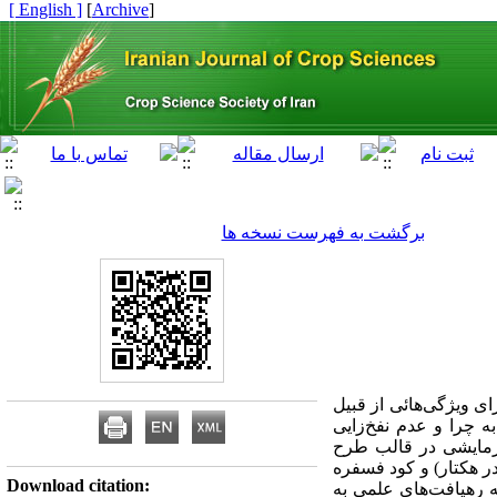
[ English ]
]
Archive
[
برگشت به فهرست نسخه ها
ای ویژگی‌هائی از قبیل
 چرا و عدم نفخ‌زایی
آزمایشی در قالب طرح
ل با دو فاکتور کود ازته (N) در سه سطح (N0، N60و N120 کیلوگرم در هکتار) و کود فسفره
Download citation:
مایش ارائه رهیافت‌های علمی به