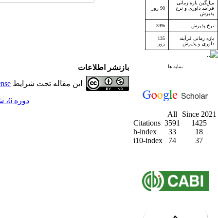
میانگین بازه زمانی
فرآیند داوری و نرخ
90 روز
پذیرش
نرخ پذیرش
34%
بازه زمانی فرآیند
135
داوری و پذیرش
روز
بازنشر اطلاعات
نمایه ها
این مقاله تحت شرایط
ense
دوره 6، شماره 4 - ( زمستان 1383 )
All
Since 2021
Citations
3591
1425
h-index
33
18
i10-index
74
37