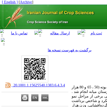
[ English ]
]
Archive
[
برگشت به فهرست نسخه ها
‎ 20.1001.1.15625540.1383.6.4.3.4
در سال زراعی 1378 این پژوهش به منظور بررسی اثرات فواصل ردیف‌کاشت (45 ، 60 و 75 سانتی‌متر) وتراکم بوته (50 ، 65 و 80 هزار
ف از جمله عملکرد و اجزاء عملکرد ذرت دانه‌ای سنیگل کراس 704 در شهرستان میانه انجام شد .
ی برخی از مراحل نمو
ملکرد و شاخص برداشت
رده‌افشانی، وزن هزار