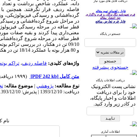
دریافت فایل های مورد نیاز
دانه، عملکرد، شاخص برداشت و تعداد د
فاصله ردیف قرار نگرفتند. همچنین ب
فایل راهنمای تهیه مقاله
گرده‌افشانی و رسیدگی فیزیولوژیکی، و
فرم تعهدنامه نگارندگان و فرم واگذاری
حق انتشار مقاله
در مراحل شروع گرده‌افشانی و رسیدگی ف
فایل فرم تعارض منافع
قطر ساقه در مرحله رسیدگی فیزیولوژیک
معنی‌داری پیدا کردند و بقیه صفات مور
جستجو در پایگاه
و 80 هزار بوته با عملکرد 18/14 تن در هکتار، عملکردهای برتر بودند.
واژه‌های کلیدی:
فاصله ردیف
،
تراکم بوته
جستجوی پیشرفته
متن کامل
[PDF 242 kb]
(۱۹۹۹ دریافت)
دریافت اطلاعات پایگاه
نوع مطالعه:
پژوهشي
|
موضوع مقاله:
ت
نشانی پست الکترونیک
دریافت: 1393/12/10 | پذیرش: 1393/12/10 | انتشار: 1393/12/10
خود را برای دریافت
اطلاعات و اخبار پایگاه،
در کادر زیر وارد کنید.
نام ک
اطلاعات آماری