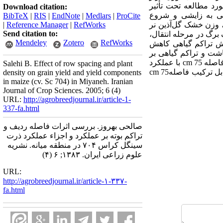
رد مطالعه تحت تأثیر
Download citation:
شی به زایشی و شروع
BibTeX
|
RIS
|
EndNote
|
Medlars
|
ProCite
 وزن خشک گل‌آذین نر
RefWorks
|
Reference Manager
|
Send citation to:
برگ در مرحله انتقال،
Mendeley
Zotero
RefWorks
یش تراکم گیاهی کاهش
اشت و تراکم گیاهی بر
قطر ساقه در مرحله شروع گرده‌افشانی، و عملکرد دانه معنی‌دار گردید. در بررسی اثر فواصل ردیف کاشت، فاصله cm 75 با عملکرد
Salehi B. Effect of row spacing and plant
09/10 تن در هکتار، در بررسی تراکم بوته، تعداد بوته 80 هزار با عملکرد 25/10 تن در هکتار و در بررسی اثر متقابل ترکیب فاصلهcm 75
density on grain yield and yield components
in maize (cv. Sc 704) in Miyaneh. Iranian
Journal of Crop Sciences. 2005; 6 (4)
URL:
http://agrobreedjournal.ir/article-1-
337-fa.html
صالحی بهروز. بررسی اثرات فاصله ردیف و
تراکم بوته بر عملکرد و اجزاء عملکرد ذرت
سینگل کراس ۷۰۴ در منطقه میانه. نشریه
علوم زراعی ایران. ۱۳۸۳; ۶ (۴)
URL:
http://agrobreedjournal.ir/article-۱-۳۳۷-
fa.html