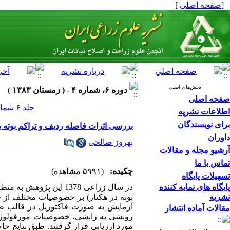
[
صفحه اصلی
]
بخش‌های اصلی
دوره ۶، شماره ۴ - ( زمستان ۱۳۸۳ )
صفحه اصلی
جلد ۶ شماره ۴ صفحات ۰-۰
اطلاعات نشریه
برای نویسندگان
بررسی اثرات فاصله ردیف و تراکم بوته بر عملکر
داوران
بهروز صالحی
آرشیو مجله و مقالات
تماس با ما
چکیده:
(۵۹۹۱ مشاهده)
تسهیلات پایگاه
پایگاه های نمایه کننده
نشریه
آزمایش به صورت فاکتوریل در قالب طرح
مقالات آماده انتشار
رویشی به زایشی، خصوصیات مورفولوژیک
مورد ارزیابی قرار گرفتند. طبق نتایج 