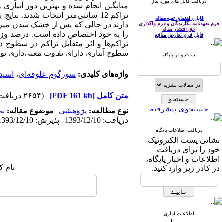
دریافت فایل های مورد نیاز
تراکم 12 سانتی‌متر انتخاب شدند.
فایل راهنمای تهیه مقاله
فرم تعهدنامه نگارندگان و فرم واگذاری
حق انتشار مقاله
فایل فرم تعارض منافع
سطوح آبیاری دارای تفاوت معنی‌داری بود 
جستجو در پایگاه
واژه‌های کلیدی:
سورگوم علوفه‌ای
،
اسید
متن کامل
[PDF 161 kb]
(۲۶۵۴ دریافت)
جستجوی پیشرفته
نوع مطالعه:
پژوهشي
|
موضوع مقاله:
ت
دریافت: 1393/12/10 | پذیرش: 1393/12/10 | انتشار: 1393/12/10
دریافت اطلاعات پایگاه
نشانی پست الکترونیک
خود را برای دریافت
اطلاعات و اخبار پایگاه،
نام ک
در کادر زیر وارد کنید.
اطلاعات آماری