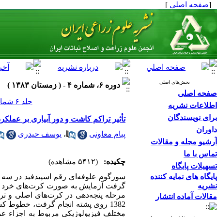
[
صفحه اصلی
]
بخش‌های اصلی
دوره ۶، شماره ۴ - ( زمستان ۱۳۸۳ )
صفحه اصلی
جلد ۶ شماره ۴ صفحات ۰-۰
اطلاعات نشریه
برای نویسندگان
تأثیر تراکم کاشت و دور آبیاری بر عملک
داوران
پیام معاونی
،
یوسف حیدری
آرشیو مجله و مقالات
تماس با ما
چکیده:
(۵۴۱۲ مشاهده)
تسهیلات پایگاه
پایگاه های نمایه کننده
سورگوم علوفه‌ای رقم اسپیدفید در سه د
نشریه
مقالات آماده انتشار
مختلف فیزیولوژیکی مربوط به اجزاء عمل