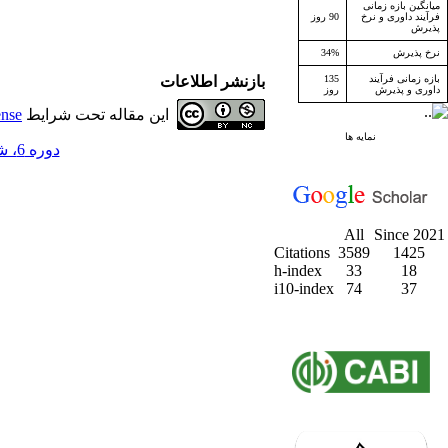
میانگین بازه زمانی
فرآیند داوری و نرخ
90 روز
پذیرش
نرخ پذیرش
34%
بازه زمانی فرآیند
135
بازنشر اطلاعات
داوری و پذیرش
روز
این مقاله تحت شرایط
ense
نمایه ها
دوره 6، شماره 4 - ( زمستان 1383 )
All
Since 2021
Citations
3589
1425
h-index
33
18
i10-index
74
37