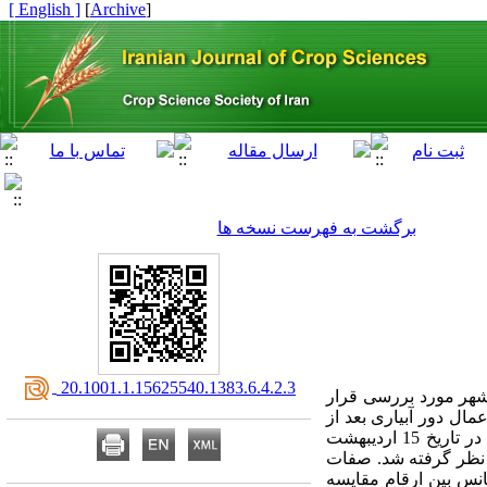
[ English ]
]
Archive
[
برگشت به فهرست نسخه ها
‎ 20.1001.1.15625540.1383.6.4.2.3
نشهر مورد بررسی قرار
 با 3 تکرار انجام گرفت. عامل اعمال دور آبیاری بعد از
مرحله پنجه‌دهی در کرت‌های اصلی و تراکم‌های 8- 12- 15 سانتی‌متر در کرت‌های فرعی قرار گرفتند. کاشت در تاریخ 15 اردیبهشت
خط به طول 8 متر و فواصل بین ردیف 50 سانتی‌متر در نظر گرفته شد. صفات
انس بین ارقام مقایسه