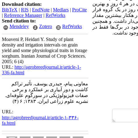
میانگین انجام شده و بهترین دور آبیاری و تراکم مشخص گردید. در این آزمایش بهترین رژیم آبیاری انجام آبیاری در هر 4 روز و بهترین
Download citation:
ده روز در یک گروه قرار
BibTeX
|
RIS
|
EndNote
|
Medlars
|
ProCite
از خشک شدن میزان علوفه خشک در سطح آبیاری اول و تراکم دوم با میزان 13/37 تن در هکتار بیشترین مقدار
RefWorks
|
Reference Manager
|
Send citation to:
ه وزن تر در سطوح مختلف آبیاری در سطح 5% تفاوت معنی‌دار داشت. و همچنین
Mendeley
Zotero
RefWorks
د. اسید پروسیک موجود در برگ‌ها فقط در
وجود نداشت.
Moaveni P, Heidari Y. Study of plant
density and irrigation intervals on grain
yield and some physiological traits in forage
sorghum. Iranian Journal of Crop Sciences.
2005; 6 (4)
URL:
http://agrobreedjournal.ir/article-1-
336-fa.html
معاونی پیام، حیدری یوسف. تأثیر تراکم
کاشت و دور آبیاری بر عملکرد و برخی
صفات فیزیولوژیکی در سورگوم علوفه‌ای.
نشریه علوم زراعی ایران. ۱۳۸۳; ۶ (۴)
URL:
http://agrobreedjournal.ir/article-۱-۳۳۶-
fa.html