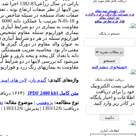
دریافت فایل های مورد نیاز
بارانی در سا
فایل راهنمای تهیه مقاله
فرم تعهدنامه نگارندگان و فرم واگذاری
حق انتشار مقاله
فایل فرم تعارض منافع
جستجو در پایگاه
فوزاریوم سنبله در هر دو شرایط آبیاری 
به عنوان والد مقاوم در دورگ گیری ها 
معنی دار بود. محاسبه ضریب همبستگی بین
دانه با تعداد کل پنجه و پنجه بارور و طو
جستجوی پیشرفته
مقاومت به بیماریهای زنگ زرد و فوزاریو
واژه‌های کلیدی:
گندم نان
،
لاین های امید
دریافت اطلاعات پایگاه
نشانی پست الکترونیک
خود را برای دریافت
متن کامل
[PDF 2400 kb]
(۱۶۶۴ دریافت)
اطلاعات و اخبار پایگاه،
نوع مطالعه:
پژوهشي
|
موضوع مقاله:
ت
در کادر زیر وارد کنید.
دریافت: 1393/12/6 | پذیرش: 1393/12/6 | انتشار: 1393/12/6
اطلاعات آماری