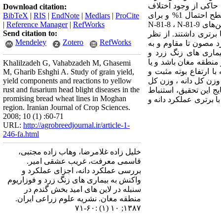
و صفات حاکی از وجود اختلاف
Download citation:
بین لاینها از نظر صفات ارتفاع بوته ، تعداد پنجه ، تعداد پنجه بارور ، طول پدانکل ، وزن دانه در کل بوته در سطح احتمال 1% و برای
BibTeX
|
RIS
|
EndNote
|
Medlars
|
ProCite
صفات تعداد سنبلچه در سنبله شاخص برداشت درسطح احتمال 5% بود. مقایسه میانگین صفات نشان داد که لاین‌های N-81-8 ، N-81-9
RefWorks
|
Reference Manager
|
Send citation to:
بر سایر لاین ها برتری داشتند. از نظر
Mendeley
Zotero
RefWorks
 لاینهای N-81-8، N-81-9 و N-81-18 نسبت به زنگ زرد مصون تا مقاوم و به
ا و متفاوت نسبت به بیماری های زنگ زرد و
 منطقه مغان باشد و یا
Khalilzadeh G, Vahabzadeh M, Ghasemi
ا ارتفاع بوته مثبت و
M, Gharib Eshghi A. Study of grain yield,
وزن کل دانه ، وزن کل
yield components and reactions to yellow
rust and fusarium head blight diseases in the
یج این تحقیق، استنباط
promising bread wheat lines in Moghan
‌شود که بررسی لاینها در دو شرایط آبیاری نشتی و بارانی منجر به ارزیابی دقیق تر لاین ها شد. لاین N-81-18 با برتری عملکرد دانه و
region. Iranian Journal of Crop Sciences.
2008; 10 (1) :60-71
URL:
http://agrobreedjournal.ir/article-1-
246-fa.html
خلیل زاده غلامرضا، وهاب زاده مجتبی،
قاسمی معرفت، غریب عشقی امیر.
بررسی عملکرد دانه، اجزای عملکرد و
واکنش به بیماری های زنگ زرد و فوزاریوم
سنبله در لاین های امید بخش گندم در
منطقه مغان. نشریه علوم زراعی ایران.
۱۳۸۷; ۱۰ (۱) :۶۰-۷۱