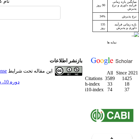
نام ک
میانگین بازه زمانی
فرآیند داوری و نرخ
90 روز
پذیرش
نرخ پذیرش
34%
بازه زمانی فرآیند
135
داوری و پذیرش
روز
نمایه ها
بازنشر اطلاعات
این مقاله تحت شرایط
ense
All
Since 2021
Citations
3589
1425
دوره 10، شماره 1 - ( بهار 1387 )
h-index
33
18
i10-index
74
37