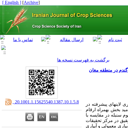
[ English ]
]
Archive
[
برگشت به فهرست نسخه ها
 گندم در منطقه مغان
‎ 20.1001.1.15625540.1387.10.1.5.8
 لاینهای پیشرفته در
مید بخش بهمراه ارقام
م سنبله در مقایسه با
حقیق در مرکز تحقیقات
یاری معمولی و آبیاری