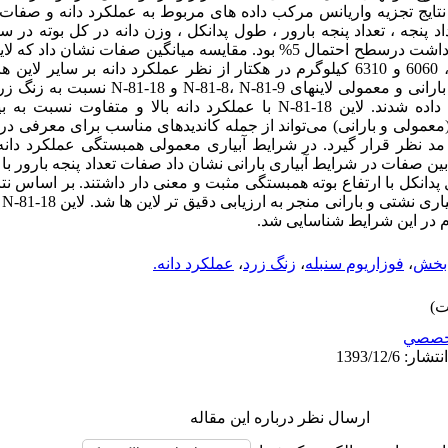
ل زراعی83-1382 اجرا شد. نتایج تجزیه واریانس مرکب داده های مربوط به عملکرد دانه 
و N-81-18 بترتیب با عملکرد دانه 6000 ، 6060 و 6310 کیلوگرم در هکتار از نظر عملکرد دانه 
مقاومت به بیماری در دو شرایط آبیاری بارانی و معمولی
بیماری فوزاریوم سنبله مقاوم تشخیص داده شدند. لاین N-81-18 با عملکرد دانه بال
(معمولی و بارانی) می‌تواند از جمله کاندیدهای مناسب برای معرفی در
مد نظر قرار گیرد. در شرایط آبیاری معمولی همبستگی عملکرد دانه ب
 صفات در شرایط آبیاری بارانی نشان داد صفات تعداد پنجه بارور با 
ل پدانکل با ارتفاع بوته همبستگی مثبت و معنی دار داشتند. بر اساس نتا
می
م در این شرایط شناسایی شد.
 بخش
،
فوزاریوم سنبله
،
زنگ زرد
،
عملکرد دانه.
خصصي
ارسال نظر درباره این مقاله