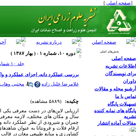
[
صفحه اصلی
]
بخش‌های اصلی
دوره ۱۰، شماره ۱ - ( بهار ۱۳۸۷ )
صفحه اصلی
جلد ۱۰ شماره ۱ صفحات ۷۱-۶۰
اطلاعات نشریه
برای نویسندگان
بررسی عملکرد دانه، اجزای عملکرد و واک
داوران
غلامرضا خلیل زاده
،
مجتبی وهاب 
آرشیو مجله و مقالات
تماس با ما
چکیده:
(۵۸۸۹ مشاهده)
تسهیلات پایگاه
پایگاه های نمایه کننده
ارزیابی لاین‌های در دست معرفی یکی 
نشریه
سال و مکان های مختلف، لازمه معرفی ار
چمران و شیرودی از نظر عملکرد دانه و 
مقالات آماده انتشار
ارقام فلات و فرونتانا به عنوان شاهدها
کشاورزی و منابع طبیعی مغان در قالب طر