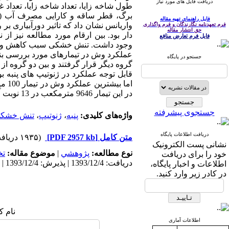
دریافت فایل های مورد نیاز
طول شاخه زایا، تعداد شاخه زایا، تعد
فایل راهنمای تهیه مقاله
فرم تعهدنامه نگارندگان و فرم واگذاری
حق انتشار مقاله
دار بود. بین ارقام مورد مطالعه نیز ا
فایل فرم تعارض منافع
وجود داشت. تنش خشکی سبب کاهش وزن غو
جستجو در پایگاه
قابل توجه عملکرد در ژنوتیپ های پنبه 
در این تیمار 9646 مترمکعب در 13 نوبت آبیاری و دور آبیاری تقریباً 10 روز بود.
جستجوی پیشرفته
واژه‌های کلیدی:
پنبه
،
ژنوتیپ
،
تنش خشک
دریافت اطلاعات پایگاه
متن کامل
[PDF 2957 kb]
(۱۹۳۵ دریافت)
نشانی پست الکترونیک
نوع مطالعه:
پژوهشي
|
موضوع مقاله:
ت
خود را برای دریافت
دریافت: 1393/12/4 | پذیرش: 1393/12/4 | انتشار: 1393/12/4
اطلاعات و اخبار پایگاه،
در کادر زیر وارد کنید.
نام ک
اطلاعات آماری