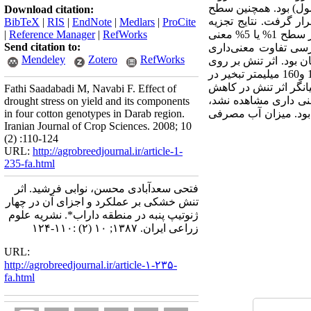
ول) بود. همچنین سطح
Download citation:
 بررسی قرار گرفت. نتایج تجزیه
BibTeX
|
RIS
|
EndNote
|
Medlars
|
ProCite
واریانس نشان داد که تاثیر دورآبیاری بر روی صفاتی نظیر ارتفاع بوته، تعداد شاخه رویا، وزن غوزه و عملکرد در سطح 1% یا 5% معنی
RefWorks
|
Reference Manager
|
Send citation to:
درسی تفاوت معنی‌داری
Mendeley
Zotero
RefWorks
بود. اثر تنش بر روی
عملکرد وش در تیمارهای مورد بررسی بنحوی بود که تیمارهای70 و100 میلیمتر تبخیر در یک گروه و تیمارهای130 و160 میلیمتر تبخیر در
اری در سطح 1% وجود داشت. این نتیجه بیانگر اثر تنش در کاهش
Fathi Saadabadi M, Navabi F. Effect of
عنی داری مشاهده نشد،
drought stress on yield and its components
به ژنوتیپ 818-312 بمقدار 3322 کیلوگرم در هکتار بود. میزان آب مصرفی
in four cotton genotypes in Darab region.
Iranian Journal of Crop Sciences. 2008; 10
(2) :110-124
URL:
http://agrobreedjournal.ir/article-1-
235-fa.html
فتحی سعدآبادی محسن، نوابی فرشید. اثر
تنش خشکی بر عملکرد و اجزای آن در چهار
ژنوتیپ پنبه در منطقه داراب*. نشریه علوم
زراعی ایران. ۱۳۸۷; ۱۰ (۲) :۱۱۰-۱۲۴
URL:
http://agrobreedjournal.ir/article-۱-۲۳۵-
fa.html