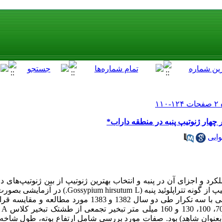
چهار ژنوتیپ پنبه در منطقه داراب*
ابی
رد و اجزای آن در پنبه و انتخاب بهترین ژنوتیپ از بین ژنوتیپ‌های 
مقایسه با رقم تجارتی منطقه، چهار ژنوتیپ از گونه تتراپلوئید پ
خرد شده) در قالب بلوکهای کامل تصادفی با سه تکرار طی دو سال 1382 و
شا
Siokra،818-312 و بختگان (بعنوان شاهد) بود. صفات مورد بررسی شامل ارتفاع بوته، طول ش