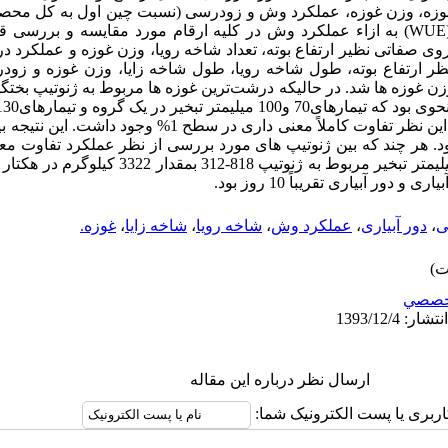
اد غوزه، وزن غوزه، عملکرد وش و زودرسی (نسبت چین اول به کل محص
برگ، قطر ساقه و کارایی مصرف آب (WUE) به ازاء عملکرد وش در کلیه ارقام مورد مقایسه و
ز نظر ارتفاع بوته، طول شاخه رویا، طول شاخه زایا، وزن غوزه و زو
زه ها شد. در حالیکه درشت‌ترین غوزه ها مربوط به ژنوتیپ بختگان 
گروه دیگر قرار گرفتند و بین دو گروه از این نظر تفاوت کاملاً معنی د
بود. هر چند که بین ژنوتیپ های مورد بررسی از نظر عملکرد تفاوت م
اما بیشترین عملکرد وش در تیمار 100 میلیمتر تبخیر مربوط 
ی
،
دور آبیاری
،
عملکرد وش
،
شاخه رویا
،
شاخه زایا
،
غوزه.
خصصي
ارسال نظر درباره این مقاله
اربری یا پست الکترونیک شما: