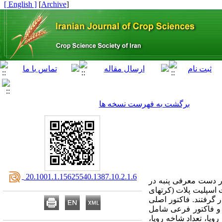
[ English ]
]
Archive
[
برگشت به فهرست نسخه ها
‎ 20.1001.1.15625540.1387.10.2.1.6
در دست معرفی پنبه در
نبه (Gossypium hirsutum L.) در آزمایشی بصورت اسپلیت پلات (کرتهای
 1383 مورد مطالعه و مقایسه قرار گرفتند. فاکتور اصلی
مل دور متغیر آبیاری در چهار سطح 70، 100، 130 و 160 میلی متر تبخیر تجمعی از طشتک تبخیر کلاس A و فاکتور فرعی شامل
اخه رویا، تعداد شاخه رویا،