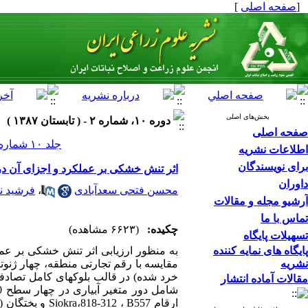
[
صفحه اصلی
]
بخش‌های اصلی
دوره ۱۰، شماره ۲ - ( تابستان ۱۳۸۷ )
صفحه اصلی
جلد ۱۰ شماره ۲ صفحات ۱۲۴-۱۱۰
اطلاعات نشریه
برای نویسندگان
اثر تنش خشکی بر عملکرد و اجزای آن در 
داوران
محسن فتحی سعدآبادی
،
فرشید نو
آرشیو مجله و مقالات
تماس با ما
چکیده:
(۶۶۲۳ مشاهده)
تسهیلات پایگاه
پایگاه های نمایه کننده
به منظور ارزیابی اثر تنش خشکی بر عملک
نشریه
مقالات آماده انتشار
ارقام  ، B557