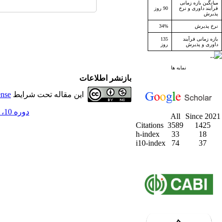
میانگین بازه زمانی
فرآیند داوری و نرخ
90 روز
پذیرش
نرخ پذیرش
34%
بازه زمانی فرآیند
135
داوری و پذیرش
روز
نمایه ها
بازنشر اطلاعات
این مقاله تحت شرایط
ense
دوره 10، شماره 2 - ( تابستان 1387 )
All
Since 2021
Citations
3589
1425
h-index
33
18
i10-index
74
37