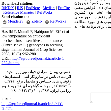
از دیگر ژنوتیپ ها بود. پراکسید هیدروژن
Download citation:
ان داد. افزایش معنی
BibTeX
|
RIS
|
EndNote
|
Medlars
|
ProCite
ولیپید های غشاء بود. کمترین
RefWorks
|
Reference Manager
|
Send citation to:
اکسید در ریشه این ژنوتیپ بطور معنی
Mendeley
Zotero
RefWorks
وتیپ های مورد مطالعه
مل برای برنامه های به
Hassibi P, Moradi F, Nabipour M. Effect of
low temperature on antioxidant
mechenisims in sensitive and tolerance
(Oryza sativa L.) genotypes in seedling
stage. Iranian Journal of Crop Sciences.
2008; 10 (3) :262-280
URL:
http://agrobreedjournal.ir/article-1-
232-fa.html
حسیبی پیمان، مرادی فواد، نبی پور مجید.
اثر دمای پایین بر سازوکار آنتی اکسیدان‌های
ژنوتیپ های حساس و متحمل برنج (Oryza
sativa L.) در مرحله گیاهچه ای. نشریه علوم
زراعی ایران. ۱۳۸۷; ۱۰ (۳) :۲۶۲-۲۸۰
URL:
http://agrobreedjournal.ir/article-۱-۲۳۲-
fa.html