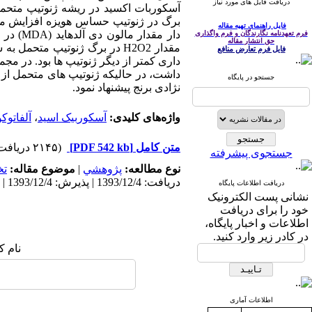
دریافت فایل های مورد نیاز
برگ در ژنوتیپ حساس هویزه افزایش مع
فایل راهنمای تهیه مقاله
دار مق
فرم تعهدنامه نگارندگان و فرم واگذاری
حق انتشار مقاله
فایل فرم تعارض منافع
داری کمتر از دیگر ژنوتیپ ها بود. در م
داشت، در حالیکه ژنوتیپ های متحمل از این
جستجو در پایگاه
نژادی برنج پیشنهاد نمود.
واژه‌های کلیدی:
آسکوربیک اسید
،
آلفاتوک
متن کامل
[PDF 542 kb]
(۲۱۴۵ دریافت)
جستجوی پیشرفته
نوع مطالعه:
پژوهشي
|
موضوع مقاله:
ت
دریافت: 1393/12/4 | پذیرش: 1393/12/4 | انتشار: 1393/12/4
دریافت اطلاعات پایگاه
نشانی پست الکترونیک
خود را برای دریافت
اطلاعات و اخبار پایگاه،
در کادر زیر وارد کنید.
نام ک
اطلاعات آماری