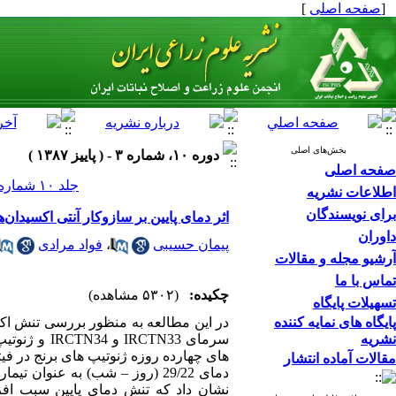
[
صفحه اصلی
]
بخش‌های اصلی
دوره ۱۰، شماره ۳ - ( پاييز ۱۳۸۷ )
صفحه اصلی
جلد ۱۰ شماره ۳ صفحات ۲۸۰-۲۶۲
اطلاعات نشریه
برای نویسندگان
اثر دمای پایین بر سازوکار آنتی اکسیدان‌های ژنوتیپ های ح
داوران
پیمان حسیبی
،
فواد مرادی
آرشیو مجله و مقالات
تماس با ما
چکیده:
(۵۳۰۲ مشاهده)
تسهیلات پایگاه
پایگاه های نمایه کننده
در این مطالعه به منظور بررسی تنش اکسی
نشریه
سرمای TN33
مقالات آماده انتشار
دمای 29/22 (روز – شب) به عنوا
نشان داد که تنش دمای پایین سبب افز