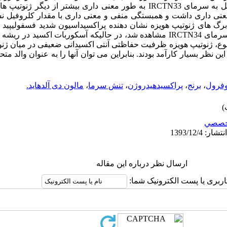
آسکوربات اکسید در ریشه ژنوتیپ متحمل به سرمای IRCTN33 به طور معنی داری بیشتر 
نی داری داشت و همبستگی منفی و معنی داری با مقدار کلروفیل نش
دار مالون دی آلدهاید (MDA) در برگ های ژنوتیپ هویزه نشان دهنده پراکسیداسیون شدید فسف
مقدار H2O2 در برگ ژنوتیپ متحمل به سرمای IRCTN34 مشاهده شد، در حالیکه آسکوربات 
جموع، ژنوتیپ هویزه ظرفیت حفاظتی آنتی اکسیدانی ضعیفی در میان ژن
 نظر بسیار کارآمد بودند. بنابراین می توان آنها را به عنوان والد متح
وفرول
،
برنج
،
پراکسیدهیدروژن
،
تنش سرما
،
مالون دی آلدهاید.
خصصي
ارسال نظر درباره این مقاله
اربری یا پست الکترونیک شما: