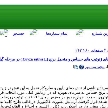
ساس و متحمل برنج (Oryza sativa L.) در مرحله گیاهچه ای
،
مجید نبی پور
داتیو ناشی از تنش دمای پایین و سازوکار تحمل به این تنش در ژنوت
IRC و IRCTN34 و ژنوتیپ برنج حساس به سرمای هویزه که در آزمایش قبلی مورد انتخاب
های چهارده روزه ژنوتیپ های برنج در فیتوترون به مدت چهارد
ن تیمار شاهد قرار گرفتند. آزمایش بصورت فاکتوریل در قالب طرح کاملا تص
ایش معنی دار در آسکوربات (کل ، اکسید و احیاء) و آلفاتوکوفرو