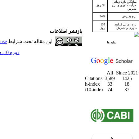
میانگین بازه زمانی
فرآیند داوری و نرخ
90 روز
پذیرش
نرخ پذیرش
34%
بازه زمانی فرآیند
135
داوری و پذیرش
روز
بازنشر اطلاعات
این مقاله تحت شرایط
ense
نمایه ها
دوره 10، شماره 3 - ( پاييز 1387 )
All
Since 2021
Citations
3589
1425
h-index
33
18
i10-index
74
37