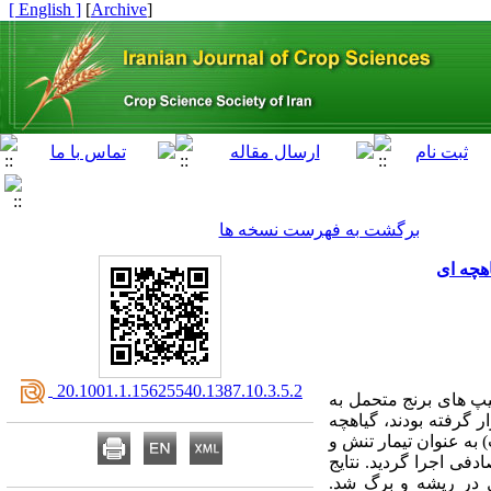
[ English ]
]
Archive
[
برگشت به فهرست نسخه ها
‎ 20.1001.1.15625540.1387.10.3.5.2
یپ های برنج متحمل به
 قرار گرفته بودند، گیاهچه
ه روز در معرض دمای 15/13 ( به ترتیب روز-شب) به عنوان تیمار تنش و
ادفی اجرا گردید. نتایج
ل در ریشه و برگ شد.